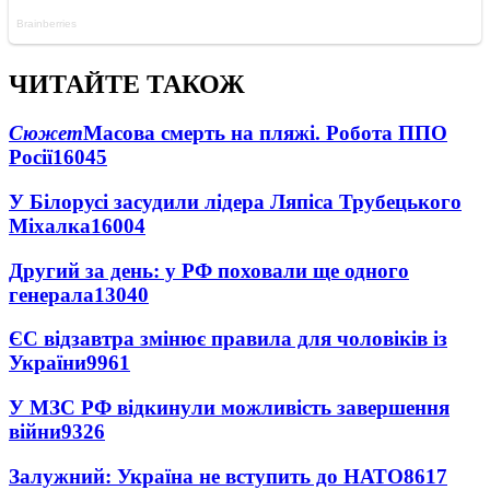
ЧИТАЙТЕ ТАКОЖ
Сюжет
Масова смерть на пляжі. Робота ППО
Росії
16045
У Білорусі засудили лідера Ляпіса Трубецького
Міхалка
16004
Другий за день: у РФ поховали ще одного
генерала
13040
ЄС відзавтра змінює правила для чоловіків із
України
9961
У МЗС РФ відкинули можливість завершення
війни
9326
Залужний: Україна не вступить до НАТО
8617