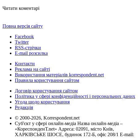
Читати коментарі
Повна версія сайту
Facebook
Twitter
RSS-стрічки
E-mail розсилка
Контакти
Реклама на сайті
Використання матеріалів korrespondent.net
Правила користування сайтом
Договір користування сайтом
Політика у сфері конфіденційності і персональних даних
Угода щодо користування
Редакція
© 2000-2026, Korrespondent.net
Суб'єкт у сфері онлайн-медіа Назва онлайн-медіа –
«КореспонденТ.net» Адреса: 02091, місто Київ,
ХАРКІВСЬКЕ ШОСЕ, будинок 172-Б, офіс 208/1 E-mail: