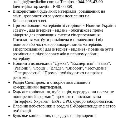
sunlight@mediadim.com.ua
Телефон: 044-205-43-00
Ідентифікатор медіа – R40-06068
Використання будь-яких матеріалів, розміщених на
сайті, дозволяється за умови посилання на
Корреспондент.net.
При копіюванні матеріалів зі сторінки « Новини України
і світу» , для інтернет - видань - обов'язкове пряме
відкрите для пошукових систем гіперпосилання .
Посилання має бути розміщена в незалежності від
повного або часткового використання матеріалів.
Гіперпосилання ( для інтернет - видань) - повинна бути
розміщена в підзаголовку або в першому абзаці
матеріалу.
Новини з позначками "Думка", "Експертиза", "Заява",
"Регіони", "Гроші", "Влада", "Вибори", "Тест-драйв",
"Спецпроекти", "Промо" публікуються на правах
реклами.
Розділ Спецпроекти створюється спільно з
комерційними партнерами.
Будь яке копіювання, публікація, передрук, чи наступне
поширення інформації, що містить посилання на
"Інтерфакс-Україна", EPA / UPG, суворо забороняється.
Власник веб-сторінки в розділі Я-Корреспондент є автор
публікації.
Будь-яке копіювання, передрук та відтворення