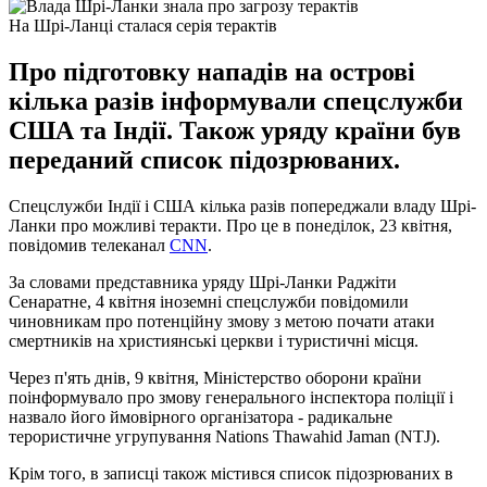
На Шрі-Ланці сталася серія терактів
Про підготовку нападів на острові
кілька разів інформували спецслужби
США та Індії. Також уряду країни був
переданий список підозрюваних.
Спецслужби Індії і США кілька разів попереджали владу Шрі-
Ланки про можливі теракти. Про це в понеділок, 23 квітня,
повідомив телеканал
CNN
.
За словами представника уряду Шрі-Ланки Раджіти
Сенаратне, 4 квітня іноземні спецслужби повідомили
чиновникам про потенційну змову з метою почати атаки
смертників на християнські церкви і туристичні місця.
Через п'ять днів, 9 квітня, Міністерство оборони країни
поінформувало про змову генерального інспектора поліції і
назвало його ймовірного організатора - радикальне
терористичне угрупування Nations Thawahid Jaman (NTJ).
Крім того, в записці також містився список підозрюваних в