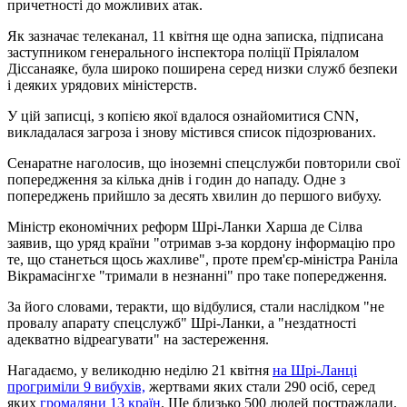
причетності до можливих атак.
Як зазначає телеканал, 11 квітня ще одна записка, підписана
заступником генерального інспектора поліції Пріялалом
Діссанаяке, була широко поширена серед низки служб безпеки
і деяких урядових міністерств.
У цій записці, з копією якої вдалося ознайомитися CNN,
викладалася загроза і знову містився список підозрюваних.
Сенаратне наголосив, що іноземні спецслужби повторили свої
попередження за кілька днів і годин до нападу. Одне з
попереджень прийшло за десять хвилин до першого вибуху.
Міністр економічних реформ Шрі-Ланки Харша де Сілва
заявив, що уряд країни "отримав з-за кордону інформацію про
те, що станеться щось жахливе", проте прем'єр-міністра Раніла
Вікрамасінгхе "тримали в незнанні" про таке попередження.
За його словами, теракти, що відбулися, стали наслідком "не
провалу апарату спецслужб" Шрі-Ланки, а "нездатності
адекватно відреагувати" на застереження.
Нагадаємо, у великодню неділю 21 квітня
на Шрі-Ланці
прогриміли 9 вибухів,
жертвами яких стали 290 осіб, серед
яких
громадяни 13 країн
. Ще близько 500 людей постраждали.