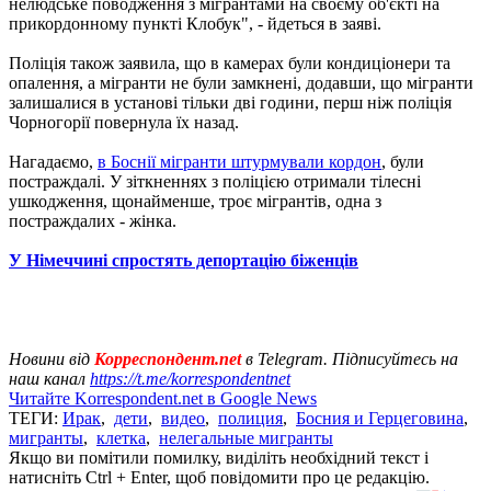
нелюдське поводження з мігрантами на своєму об'єкті на
прикордонному пункті Клобук", - йдеться в заяві.
Поліція також заявила, що в камерах були кондиціонери та
опалення, а мігранти не були замкнені, додавши, що мігранти
залишалися в установі тільки дві години, перш ніж поліція
Чорногорії повернула їх назад.
Нагадаємо,
в Боснії мігранти штурмували кордон
, були
постраждалі. У зіткненнях з поліцією отримали тілесні
ушкодження, щонайменше, троє мігрантів, одна з
постраждалих - жінка.
У Німеччині спростять депортацію біженців
Новини від
Корреспондент.net
в Telegram. Підписуйтесь на
наш канал
https://t.me/korrespondentnet
Читайте Korrespondent.net в Google News
ТЕГИ:
Ирак
,
дети
,
видео
,
полиция
,
Босния и Герцеговина
,
мигранты
,
клетка
,
нелегальные мигранты
Якщо ви помітили помилку, виділіть необхідний текст і
натисніть Ctrl + Enter, щоб повідомити про це редакцію.