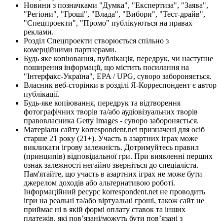
Новини з позначками "Думка", "Експертиза", "Заява",
"Регіони", "Гроші", "Влада", "Вибори", "Тест-драйв",
"Спецпроекти", "Промо" публікуються на правах
реклами.
Розділ Спецпроекти створюється спільно з
комерційними партнерами.
Будь яке копіювання, публікація, передрук, чи наступне
поширення інформації, що містить посилання на
"Інтерфакс-Україна", EPA / UPG, суворо забороняється.
Власник веб-сторінки в розділі Я-Корреспондент є автор
публікації.
Будь-яке копіювання, передрук та відтворення
фотографічних творів та/або аудіовізуальних творів
правовласника Getty Images - суворо забороняється.
Матеріали сайту korrespondent.net призначені для осіб
старше 21 року (21+). Участь в азартних іграх може
викликати ігрову залежність. Дотримуйтесь правил
(принципів) відповідальної гри. При виявленні перших
ознак залежності негайно зверніться до спеціаліста.
Пам'ятайте, що участь в азартних іграх не може бути
джерелом доходів або альтернативою роботі.
Інформаційний ресурс korrespondent.net не проводить
ігри на реальні та/або віртуальні гроші, також сайт не
приймає ні в якій формі оплату ставок та інших
платежів, які пов’язані/можуть бути пов’язані з