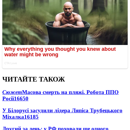
ЧИТАЙТЕ ТАКОЖ
Сюжет
Масова смерть на пляжі. Робота ППО
Росії
16650
У Білорусі засудили лідера Ляпіса Трубецького
Міхалка
16185
Другий за день: у РФ поховали ще одного