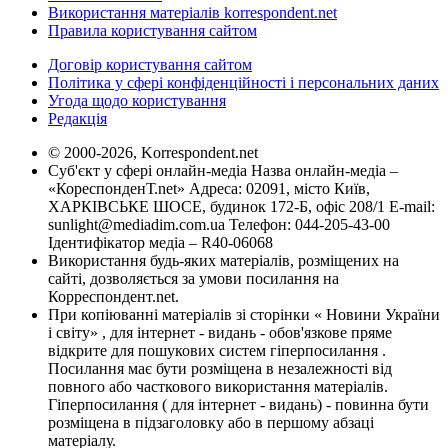
Використання матеріалів korrespondent.net
Правила користування сайтом
Договір користування сайтом
Політика у сфері конфіденційності і персональних даних
Угода щодо користування
Редакція
© 2000-2026, Korrespondent.net
Суб'єкт у сфері онлайн-медіа Назва онлайн-медіа –
«КореспонденТ.net» Адреса: 02091, місто Київ,
ХАРКІВСЬКЕ ШОСЕ, будинок 172-Б, офіс 208/1 E-mail:
sunlight@mediadim.com.ua
Телефон: 044-205-43-00
Ідентифікатор медіа – R40-06068
Використання будь-яких матеріалів, розміщених на
сайті, дозволяється за умови посилання на
Корреспондент.net.
При копіюванні матеріалів зі сторінки « Новини України
і світу» , для інтернет - видань - обов'язкове пряме
відкрите для пошукових систем гіперпосилання .
Посилання має бути розміщена в незалежності від
повного або часткового використання матеріалів.
Гіперпосилання ( для інтернет - видань) - повинна бути
розміщена в підзаголовку або в першому абзаці
матеріалу.