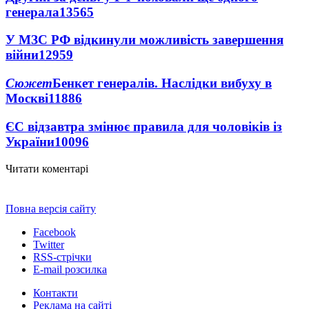
генерала
13565
У МЗС РФ відкинули можливість завершення
війни
12959
Сюжет
Бенкет генералів. Наслідки вибуху в
Москві
11886
ЄС відзавтра змінює правила для чоловіків із
України
10096
Читати коментарі
Повна версія сайту
Facebook
Twitter
RSS-стрічки
E-mail розсилка
Контакти
Реклама на сайті