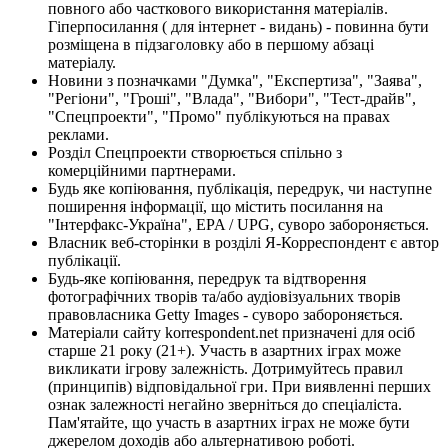
повного або часткового використання матеріалів.
Гіперпосилання ( для інтернет - видань) - повинна бути
розміщена в підзаголовку або в першому абзаці
матеріалу.
Новини з позначками "Думка", "Експертиза", "Заява",
"Регіони", "Гроші", "Влада", "Вибори", "Тест-драйв",
"Спецпроекти", "Промо" публікуються на правах
реклами.
Розділ Спецпроекти створюється спільно з
комерційними партнерами.
Будь яке копіювання, публікація, передрук, чи наступне
поширення інформації, що містить посилання на
"Інтерфакс-Україна", EPA / UPG, суворо забороняється.
Власник веб-сторінки в розділі Я-Корреспондент є автор
публікації.
Будь-яке копіювання, передрук та відтворення
фотографічних творів та/або аудіовізуальних творів
правовласника Getty Images - суворо забороняється.
Матеріали сайту korrespondent.net призначені для осіб
старше 21 року (21+). Участь в азартних іграх може
викликати ігрову залежність. Дотримуйтесь правил
(принципів) відповідальної гри. При виявленні перших
ознак залежності негайно зверніться до спеціаліста.
Пам'ятайте, що участь в азартних іграх не може бути
джерелом доходів або альтернативою роботі.