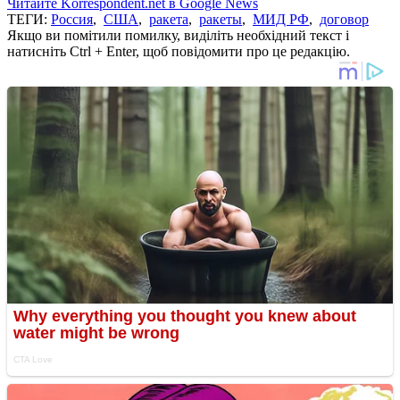
Читайте Korrespondent.net в Google News
ТЕГИ:
Россия
,
США
,
ракета
,
ракеты
,
МИД РФ
,
договор
Якщо ви помітили помилку, виділіть необхідний текст і
натисніть Ctrl + Enter, щоб повідомити про це редакцію.