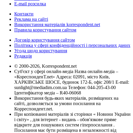
E-mail розсилка
Контакти
Реклама на сайті
Використання матеріалів korrespondent.net
Правила користування сайтом
Договір користування сайтом
Політика у сфері конфіденційності і персональних даних
Угода щодо користування
Редакція
© 2000-2026, Korrespondent.net
Суб'єкт у сфері онлайн-медіа Назва онлайн-медіа –
«КореспонденТ.net» Адреса: 02091, місто Київ,
ХАРКІВСЬКЕ ШОСЕ, будинок 172-Б, офіс 208/1 E-mail:
sunlight@mediadim.com.ua
Телефон: 044-205-43-00
Ідентифікатор медіа – R40-06068
Використання будь-яких матеріалів, розміщених на
сайті, дозволяється за умови посилання на
Корреспондент.net.
При копіюванні матеріалів зі сторінки « Новини України
і світу» , для інтернет - видань - обов'язкове пряме
відкрите для пошукових систем гіперпосилання .
Посилання має бути розміщена в незалежності від