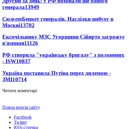
Другий за день: у РФ поховали ще одного
генерала
13949
Сюжет
Бенкет генералів. Наслідки вибуху в
Москві
13702
Ексочільнику МЗС Угорщини Сійярто загрожує
в'язниця
11126
РФ створила "українську бригаду" з полонених
- ISW
10837
Україна поставила Путіна перед дилемою -
ЗМІ
10714
Читати коментарі
Повна версія сайту
Facebook
Twitter
RSS-стрічки