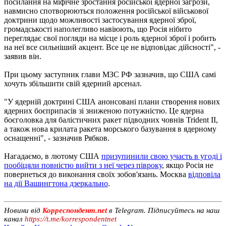
посилання на міфічне зростання російської ядерної загрози,
навмисно спотворюються положення російської військової
доктрини щодо можливості застосування ядерної зброї,
громадськості наполегливо навіюють, що Росія нібито
переглядає свої погляди на місце і роль ядерної зброї і робить
на неї все сильніший акцент. Все це не відповідає дійсності", -
заявив він.
При цьому заступник глави МЗС РФ зазначив, що США самі
хочуть збільшити свій ядерний арсенал.
"У ядерній доктрині США анонсовані плани створення нових
ядерних боєприпасів зі зниженою потужністю. Це ядерна
боєголовка для балістичних ракет підводних човнів Trident II,
а також нова крилата ракета морського базування в ядерному
оснащенні", - зазначив Рябков.
Нагадаємо, в лютому США
призупинили свою участь в угоді і
пообіцяли повністю вийти з неї через півроку
, якщо Росія не
повернеться до виконання своїх зобов'язань. Москва
відповіла
на дії Вашингтона дзеркально
.
Новини від
Корреспондент.net
в Telegram. Підписуйтесь на наш
канал
https://t.me/korrespondentnet