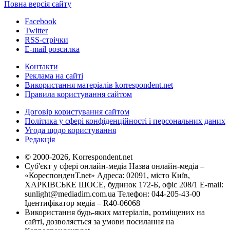
Повна версія сайту
Facebook
Twitter
RSS-стрічки
E-mail розсилка
Контакти
Реклама на сайті
Використання матеріалів korrespondent.net
Правила користування сайтом
Договір користування сайтом
Політика у сфері конфіденційності і персональних даних
Угода щодо користування
Редакція
© 2000-2026, Korrespondent.net
Суб'єкт у сфері онлайн-медіа Назва онлайн-медіа –
«КореспонденТ.net» Адреса: 02091, місто Київ,
ХАРКІВСЬКЕ ШОСЕ, будинок 172-Б, офіс 208/1 E-mail:
sunlight@mediadim.com.ua
Телефон: 044-205-43-00
Ідентифікатор медіа – R40-06068
Використання будь-яких матеріалів, розміщених на
сайті, дозволяється за умови посилання на