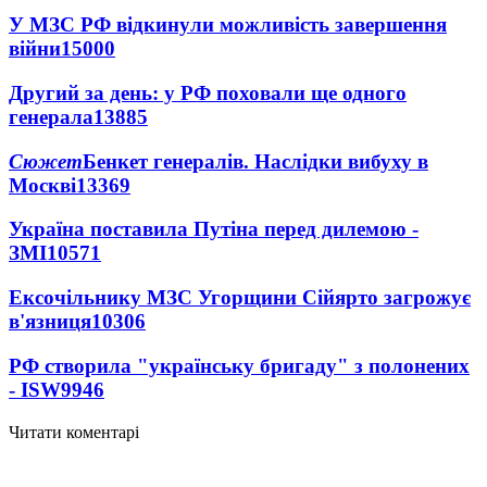
У МЗС РФ відкинули можливість завершення
війни
15000
Другий за день: у РФ поховали ще одного
генерала
13885
Сюжет
Бенкет генералів. Наслідки вибуху в
Москві
13369
Україна поставила Путіна перед дилемою -
ЗМІ
10571
Ексочільнику МЗС Угорщини Сійярто загрожує
в'язниця
10306
РФ створила "українську бригаду" з полонених
- ISW
9946
Читати коментарі