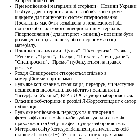
Корреспондент.net.
При копіюванні матеріалів зі сторінки « Новини України
і світу» , для інтернет - видань - обов'язкове пряме
відкрите для пошукових систем гіперпосилання .
Посилання має бути розміщена в незалежності від
повного або часткового використання матеріалів.
Гіперпосилання ( для інтернет - видань) - повинна бути
розміщена в підзаголовку або в першому абзаці
матеріалу.
Новини з позначками "Думка", "Експертиза", "Заява",
"Регіони", "Гроші", "Влада", "Вибори", "Тест-драйв",
"Спецпроекти", "Промо" публікуються на правах
реклами.
Розділ Спецпроекти створюється спільно з
комерційними партнерами.
Будь яке копіювання, публікація, передрук, чи наступне
поширення інформації, що містить посилання на
"Інтерфакс-Україна", EPA / UPG, суворо забороняється.
Власник веб-сторінки в розділі Я-Корреспондент є автор
публікації.
Будь-яке копіювання, передрук та відтворення
фотографічних творів та/або аудіовізуальних творів
правовласника Getty Images - суворо забороняється.
Матеріали сайту korrespondent.net призначені для осіб
старше 21 року (21+). Участь в азартних іграх може