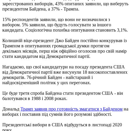
зареєстрованих виборців, 43% опитаних заявили, що виберуть
президентом Байдена, а 37% - Трампа.
15% респондентів заявили, що вони не визначилися з
вибором. 5% заявили, що будуть голосувати за іншого
кандидата. Соціологічна похибка опитування становить 3,1%.
Колишній віце-президент Джо Байден постійно конкурував із
Трампом в опитуваннях громадської думки протягом
декількох місяців, перш ніж офіційно оголосив про свій намір
стати кандидатом від Демократичної партії.
Нагадаємо, що свої кандидатури на посаду президента США
від Демократичної партії вже висунули 18 високопоставлених
демократів. 76-річний Байден - найстарший і
найдосвідченіший політик у цих перегонах.
Це буде третя спроба Байдена стати президентом США - він
балотувався в 1988 і 2008 роках.
Дональд
Трамп заявив про готовність змагатися з Байденом
на
виборах і поставив під сумнів його розумові здібності.
Президентські вибори в США відбудуться в листопаді 2020
року.