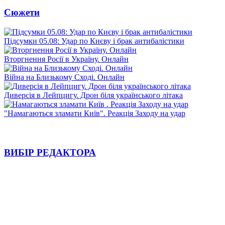
Сюжети
Підсумки 05.08: Удар по Києву і брак антибалістики
Вторгнення Росії в Україну. Онлайн
Війна на Близькому Сході. Онлайн
Диверсія в Лейпцигу. Дрон біля українського літака
"Намагаються зламати Київ". Реакція Заходу на удар
ВИБІР РЕДАКТОРА