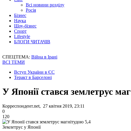
Всі новини розділу
Росія
Бізнес
Наука
Шоу-бізнес
Спорт
Lifestyle
БЛОГИ ЧИТАЧІВ
СПЕЦТЕМА:
Війна в Ірані
ВСІ ТЕМИ
Вступ України в ЄС
Теракт в Барселоні
У Японії стався землетрус маг
Корреспондент.net, 27 квітня 2019, 23:11
0
120
Землетрус у Японії