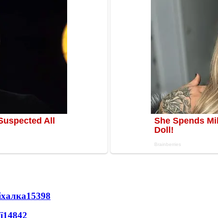
іхалка
15398
ї
14842