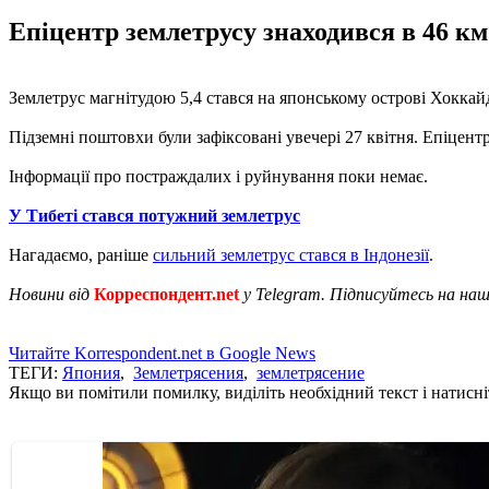
Епіцентр землетрусу знаходився в 46 км 
Землетрус магнітудою 5,4 стався на японському острові Хокка
Підземні поштовхи були зафіксовані увечері 27 квітня. Епіцентр
Інформації про постраждалих і руйнування поки немає.
У Тибеті стався потужний землетрус
Нагадаємо, раніше
сильний землетрус стався в Індонезії
.
Новини від
Корреспондент.net
у Telegram. Підписуйтесь на на
Читайте Korrespondent.net в Google News
ТЕГИ:
Япония
,
Землетрясения
,
землетрясение
Якщо ви помітили помилку, виділіть необхідний текст і натисніт