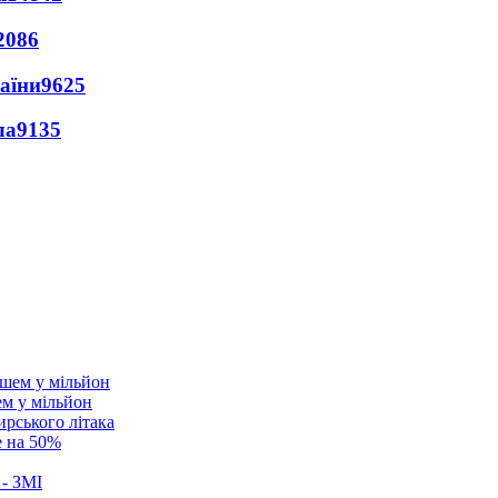
2086
раїни
9625
ла
9135
ем у мільйон
ирського літака
е на 50%
 - ЗМІ