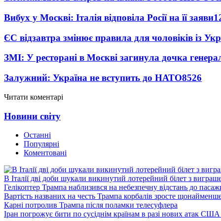
Вибух у Москві: Італія відповіла Росії на її заяви
1
ЄС відзавтра змінює правила для чоловіків із Ук
ЗМІ: У ресторані в Москві загинула дочка генера
Залужний: Україна не вступить до НАТО
8526
Читати коментарі
Новини світу
Останні
Популярні
Коментовані
В Італії дві доби шукали викинутий лотерейний білет з виграш
Гелікоптер Трампа наблизився на небезпечну відстань до пасаж
Вартість названих на честь Трампа корбалів зросте щонайменш
Карні потролив Трампа після поламки телесуфлера
Іран погрожує бити по сусіднім країнам в разі нових атак США