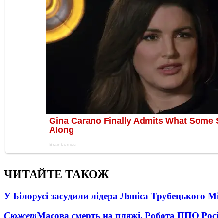
ЧИТАЙТЕ ТАКОЖ
У Білорусі засудили лідера Ляпіса Трубецького М
Сюжет
Масова смерть на пляжі. Робота ППО Росі