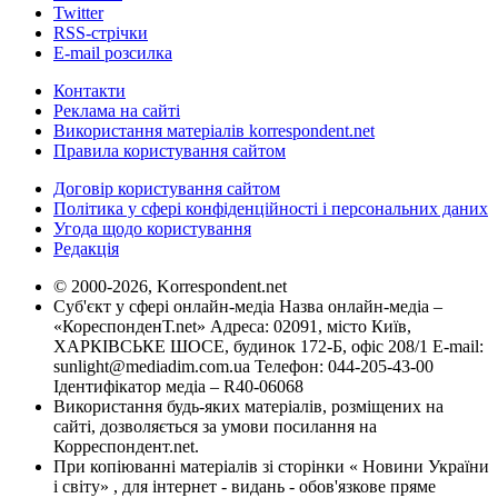
Twitter
RSS-стрічки
E-mail розсилка
Контакти
Реклама на сайті
Використання матеріалів korrespondent.net
Правила користування сайтом
Договір користування сайтом
Політика у сфері конфіденційності і персональних даних
Угода щодо користування
Редакція
© 2000-2026, Korrespondent.net
Суб'єкт у сфері онлайн-медіа Назва онлайн-медіа –
«КореспонденТ.net» Адреса: 02091, місто Київ,
ХАРКІВСЬКЕ ШОСЕ, будинок 172-Б, офіс 208/1 E-mail:
sunlight@mediadim.com.ua
Телефон: 044-205-43-00
Ідентифікатор медіа – R40-06068
Використання будь-яких матеріалів, розміщених на
сайті, дозволяється за умови посилання на
Корреспондент.net.
При копіюванні матеріалів зі сторінки « Новини України
і світу» , для інтернет - видань - обов'язкове пряме