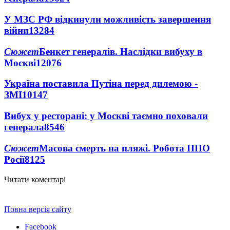
У МЗС РФ відкинули можливість завершення
війни
13284
Сюжет
Бенкет генералів. Наслідки вибуху в
Москві
12076
Україна поставила Путіна перед дилемою -
ЗМІ
10147
Вибух у ресторані: у Москві таємно поховали
генерала
8546
Сюжет
Масова смерть на пляжі. Робота ППО
Росії
8125
Читати коментарі
Повна версія сайту
Facebook