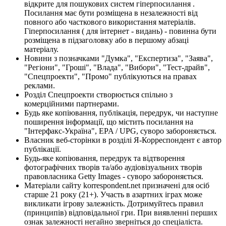
відкрите для пошукових систем гіперпосилання .
Посилання має бути розміщена в незалежності від
повного або часткового використання матеріалів.
Гіперпосилання ( для інтернет - видань) - повинна бути
розміщена в підзаголовку або в першому абзаці
матеріалу.
Новини з позначками "Думка", "Експертиза", "Заява",
"Регіони", "Гроші", "Влада", "Вибори", "Тест-драйв",
"Спецпроекти", "Промо" публікуються на правах
реклами.
Розділ Спецпроекти створюється спільно з
комерційними партнерами.
Будь яке копіювання, публікація, передрук, чи наступне
поширення інформації, що містить посилання на
"Інтерфакс-Україна", EPA / UPG, суворо забороняється.
Власник веб-сторінки в розділі Я-Корреспондент є автор
публікації.
Будь-яке копіювання, передрук та відтворення
фотографічних творів та/або аудіовізуальних творів
правовласника Getty Images - суворо забороняється.
Матеріали сайту korrespondent.net призначені для осіб
старше 21 року (21+). Участь в азартних іграх може
викликати ігрову залежність. Дотримуйтесь правил
(принципів) відповідальної гри. При виявленні перших
ознак залежності негайно зверніться до спеціаліста.