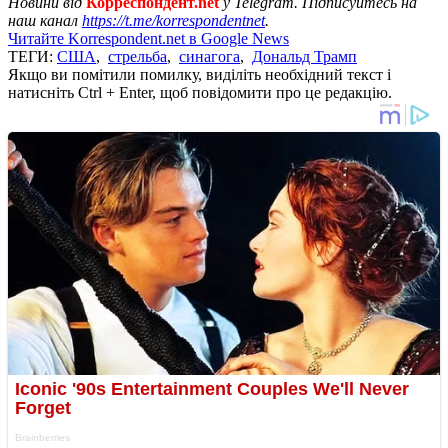
Новини від
Корреспондент.net
у Telegram. Підписуйтесь на
наш канал
https://t.me/korrespondentnet
.
Читайте Korrespondent.net в Google News
ТЕГИ:
США
,
стрельба
,
синагога
,
Дональд Трамп
Якщо ви помітили помилку, виділіть необхідний текст і
натисніть Ctrl + Enter, щоб повідомити про це редакцію.