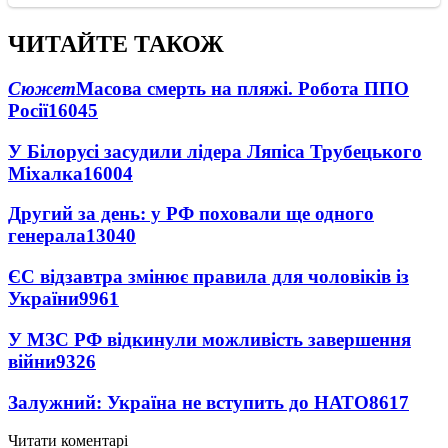
ЧИТАЙТЕ ТАКОЖ
Сюжет
Масова смерть на пляжі. Робота ППО
Росії
16045
У Білорусі засудили лідера Ляпіса Трубецького
Міхалка
16004
Другий за день: у РФ поховали ще одного
генерала
13040
ЄС відзавтра змінює правила для чоловіків із
України
9961
У МЗС РФ відкинули можливість завершення
війни
9326
Залужний: Україна не вступить до НАТО
8617
Читати коментарі