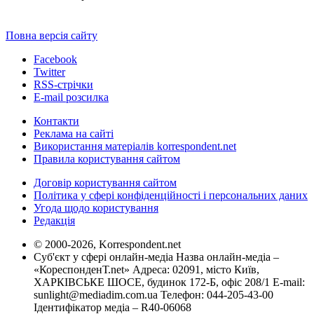
Повна версія сайту
Facebook
Twitter
RSS-стрічки
E-mail розсилка
Контакти
Реклама на сайті
Використання матеріалів korrespondent.net
Правила користування сайтом
Договір користування сайтом
Політика у сфері конфіденційності і персональних даних
Угода щодо користування
Редакція
© 2000-2026, Korrespondent.net
Суб'єкт у сфері онлайн-медіа Назва онлайн-медіа –
«КореспонденТ.net» Адреса: 02091, місто Київ,
ХАРКІВСЬКЕ ШОСЕ, будинок 172-Б, офіс 208/1 E-mail:
sunlight@mediadim.com.ua
Телефон: 044-205-43-00
Ідентифікатор медіа – R40-06068