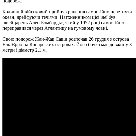
подорож.
Колишній військовий прийняв рішення самостійно перетнути
океан, дрейфуючи течіями. Натхненником цієї ідеї був
швейцарець Ален Бомбардьє, який у 1952 році самостійно
переправився через Атлантику на гумовому човні.
Свою подорож Жан-Жак Савін розпочав 26 грудня з острова
Ель-Єрро на Канарських островах. Його бочка має довжину 3
метри і діаметр 2,1 м.