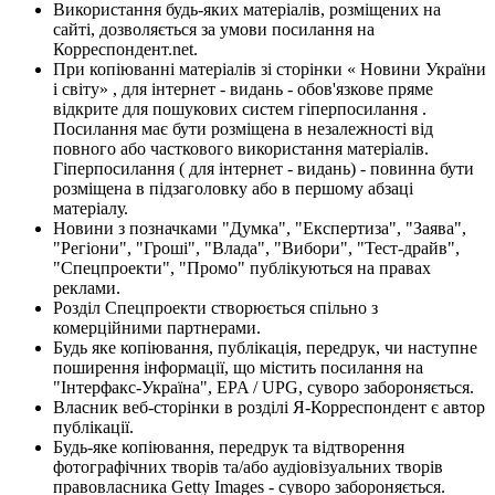
Використання будь-яких матеріалів, розміщених на
сайті, дозволяється за умови посилання на
Корреспондент.net.
При копіюванні матеріалів зі сторінки « Новини України
і світу» , для інтернет - видань - обов'язкове пряме
відкрите для пошукових систем гіперпосилання .
Посилання має бути розміщена в незалежності від
повного або часткового використання матеріалів.
Гіперпосилання ( для інтернет - видань) - повинна бути
розміщена в підзаголовку або в першому абзаці
матеріалу.
Новини з позначками "Думка", "Експертиза", "Заява",
"Регіони", "Гроші", "Влада", "Вибори", "Тест-драйв",
"Спецпроекти", "Промо" публікуються на правах
реклами.
Розділ Спецпроекти створюється спільно з
комерційними партнерами.
Будь яке копіювання, публікація, передрук, чи наступне
поширення інформації, що містить посилання на
"Інтерфакс-Україна", EPA / UPG, суворо забороняється.
Власник веб-сторінки в розділі Я-Корреспондент є автор
публікації.
Будь-яке копіювання, передрук та відтворення
фотографічних творів та/або аудіовізуальних творів
правовласника Getty Images - суворо забороняється.