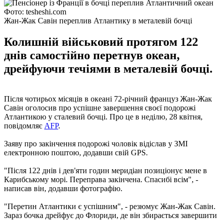
Фото: tesheshi.com
Жан-Жак Савін переплив Атлантику в металевій бочці
Колишній військовий протягом 122
днів самостійно перетнув океан,
дрейфуючи течіями в металевій бочці.
Після чотирьох місяців в океані 72-річний француз Жан-Жак
Савін оголосив про успішне завершення своєї подорожі
Атлантикою у сталевий бочці. Про це в неділю, 28 квітня,
повідомляє
AFP
.
Заяву про закінчення подорожі чоловік відіслав у ЗМІ
електронною поштою, додавши свій GPS.
"Після 122 днів і дев'яти годин меридіан позиціонує мене в
Карибському морі. Переправа закінчена. Спасибі всім", -
написав він, додавши фотографію.
"Перетин Атлантики є успішним", - резюмує Жан-Жак Савін.
Зараз бочка дрейфує до Флориди, де він збирається завершити