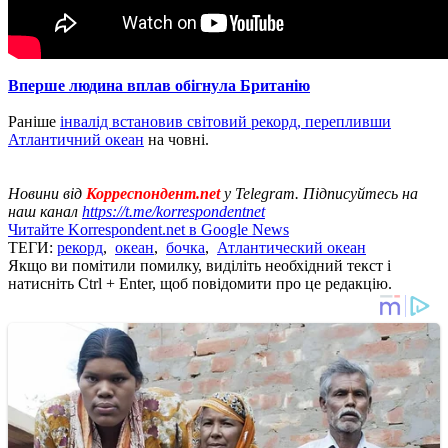
Вперше людина вплав обігнула Британію
Раніше
інвалід встановив світовий рекорд, перепливши
Атлантичний океан
на човні.
Новини від
Корреспондент.net
у Telegram. Підписуйтесь на
наш канал
https://t.me/korrespondentnet
Читайте Korrespondent.net в Google News
ТЕГИ:
рекорд
,
океан
,
бочка
,
Атлантический океан
Якщо ви помітили помилку, виділіть необхідний текст і
натисніть Ctrl + Enter, щоб повідомити про це редакцію.