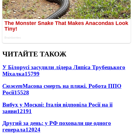
ЧИТАЙТЕ ТАКОЖ
У Білорусі засудили лідера Ляпіса Трубецького
Міхалка
15799
Сюжет
Масова смерть на пляжі. Робота ППО
Росії
15528
Вибух у Москві: Італія відповіла Росії на її
заяви
12191
Другий за день: у РФ поховали ще одного
генерала
12024