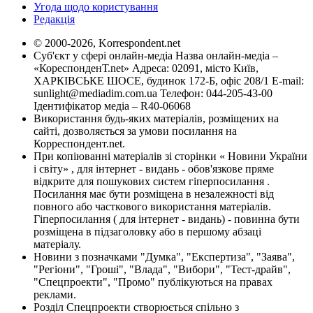
Угода щодо користування
Редакція
© 2000-2026, Korrespondent.net
Суб'єкт у сфері онлайн-медіа Назва онлайн-медіа –
«КореспонденТ.net» Адреса: 02091, місто Київ,
ХАРКІВСЬКЕ ШОСЕ, будинок 172-Б, офіс 208/1 E-mail:
sunlight@mediadim.com.ua
Телефон: 044-205-43-00
Ідентифікатор медіа – R40-06068
Використання будь-яких матеріалів, розміщених на
сайті, дозволяється за умови посилання на
Корреспондент.net.
При копіюванні матеріалів зі сторінки « Новини України
і світу» , для інтернет - видань - обов'язкове пряме
відкрите для пошукових систем гіперпосилання .
Посилання має бути розміщена в незалежності від
повного або часткового використання матеріалів.
Гіперпосилання ( для інтернет - видань) - повинна бути
розміщена в підзаголовку або в першому абзаці
матеріалу.
Новини з позначками "Думка", "Експертиза", "Заява",
"Регіони", "Гроші", "Влада", "Вибори", "Тест-драйв",
"Спецпроекти", "Промо" публікуються на правах
реклами.
Розділ Спецпроекти створюється спільно з