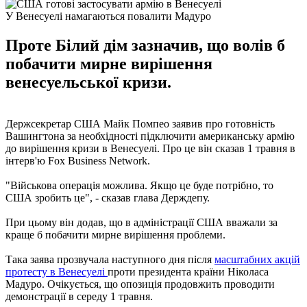
У Венесуелі намагаються повалити Мадуро
Проте Білий дім зазначив, що волів б
побачити мирне вирішення
венесуельської кризи.
Держсекретар США Майк Помпео заявив про готовність
Вашингтона за необхідності підключити американську армію
до вирішення кризи в Венесуелі. Про це він сказав 1 травня в
інтерв'ю Fox Business Network.
"Військова операція можлива. Якщо це буде потрібно, то
США зробить це", - сказав глава Держдепу.
При цьому він додав, що в адміністрації США вважали за
краще б побачити мирне вирішення проблеми.
Така заява прозвучала наступного дня після
масштабних акцій
протесту в Венесуелі
проти президента країни Ніколаса
Мадуро. Очікується, що опозиція продовжить проводити
демонстрації в середу 1 травня.