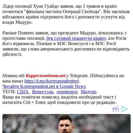
Лідер опозиції Хуан Гуайдо заявив, що 1 травня в країні
почнеться "фінальна частина Операції Свобода". Він закликав
військових країни підтримати його і допомогти усунути від
влади Мадуро.
Раніше Помпео заявив, що президент Мадуро, зіткнувшись з
протестами опозиції,
був готовий покинути країну,
але Росія
його відмовила. Пізніше в МЗС Венесуелі і в МЗС Росії
заявили, що слова американського дипломата не відповідають
дійсності.
Новини від
Корреспондент.net
у Telegram. Підписуйтесь на
наш канал
https://t.me/korrespondentnet
.
Читайте Korrespondent.net в Google News
ТЕГИ:
США
,
Венесуэла
,
переворот
,
Мадуро
Якщо ви помітили помилку, виділіть необхідний текст і
натисніть Ctrl + Enter, щоб повідомити про це редакцію.