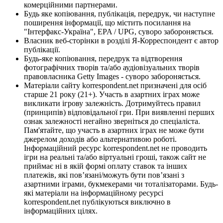
комерційними партнерами.
Будь яке копіювання, публікація, передрук, чи наступне
поширення інформації, що містить посилання на
"Інтерфакс-Україна", EPA / UPG, суворо забороняється.
Власник веб-сторінки в розділі Я-Корреспондент є автор
публікації.
Будь-яке копіювання, передрук та відтворення
фотографічних творів та/або аудіовізуальних творів
правовласника Getty Images - суворо забороняється.
Матеріали сайту korrespondent.net призначені для осіб
старше 21 року (21+). Участь в азартних іграх може
викликати ігрову залежність. Дотримуйтесь правил
(принципів) відповідальної гри. При виявленні перших
ознак залежності негайно зверніться до спеціаліста.
Пам'ятайте, що участь в азартних іграх не може бути
джерелом доходів або альтернативою роботі.
Інформаційний ресурс korrespondent.net не проводить
ігри на реальні та/або віртуальні гроші, також сайт не
приймає ні в якій формі оплату ставок та інших
платежів, які пов’язані/можуть бути пов’язані з
азартними іграми, букмекерами чи тоталізаторами. Будь-
які матеріали на інформаційному ресурсі
korrespondent.net публікуються виключно в
інформаційних цілях.