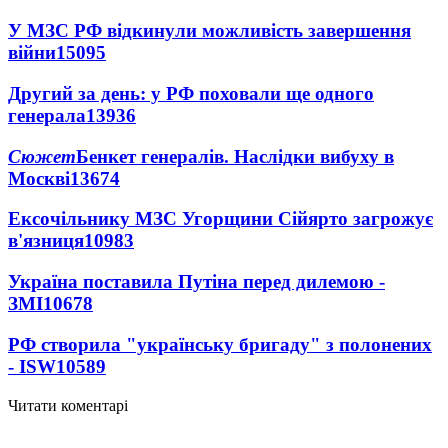
У МЗС РФ відкинули можливість завершення
війни
15095
Другий за день: у РФ поховали ще одного
генерала
13936
Сюжет
Бенкет генералів. Наслідки вибуху в
Москві
13674
Ексочільнику МЗС Угорщини Сійярто загрожує
в'язниця
10983
Україна поставила Путіна перед дилемою -
ЗМІ
10678
РФ створила "українську бригаду" з полонених
- ISW
10589
Читати коментарі