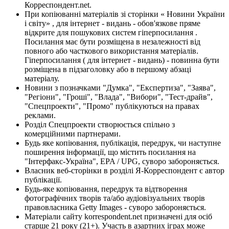
Корреспондент.net.
При копіюванні матеріалів зі сторінки « Новини України
і світу» , для інтернет - видань - обов'язкове пряме
відкрите для пошукових систем гіперпосилання .
Посилання має бути розміщена в незалежності від
повного або часткового використання матеріалів.
Гіперпосилання ( для інтернет - видань) - повинна бути
розміщена в підзаголовку або в першому абзаці
матеріалу.
Новини з позначками "Думка", "Експертиза", "Заява",
"Регіони", "Гроші", "Влада", "Вибори", "Тест-драйв",
"Спецпроекти", "Промо" публікуються на правах
реклами.
Розділ Спецпроекти створюється спільно з
комерційними партнерами.
Будь яке копіювання, публікація, передрук, чи наступне
поширення інформації, що містить посилання на
"Інтерфакс-Україна", EPA / UPG, суворо забороняється.
Власник веб-сторінки в розділі Я-Корреспондент є автор
публікації.
Будь-яке копіювання, передрук та відтворення
фотографічних творів та/або аудіовізуальних творів
правовласника Getty Images - суворо забороняється.
Матеріали сайту korrespondent.net призначені для осіб
старше 21 року (21+). Участь в азартних іграх може