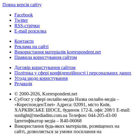
Повна версія сайту
Facebook
Twitter
RSS-стрічки
E-mail розсилка
Контакти
Реклама на сайті
Використання матеріалів korrespondent.net
Правила користування сайтом
Договір користування сайтом
Політика у сфері конфіденційності і персональних даних
Угода щодо користування
Редакція
© 2000-2026, Korrespondent.net
Суб'єкт у сфері онлайн-медіа Назва онлайн-медіа –
«КореспонденТ.net» Адреса: 02091, місто Київ,
ХАРКІВСЬКЕ ШОСЕ, будинок 172-Б, офіс 208/1 E-mail:
sunlight@mediadim.com.ua
Телефон: 044-205-43-00
Ідентифікатор медіа – R40-06068
Використання будь-яких матеріалів, розміщених на
сайті, дозволяється за умови посилання на