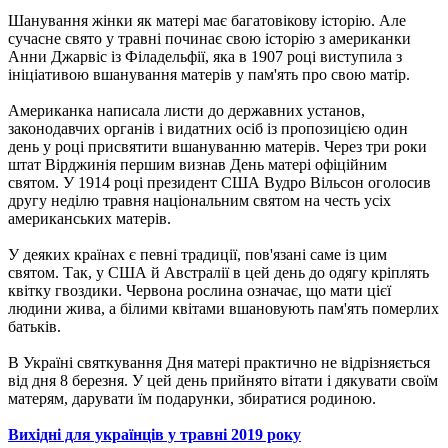
Шанування жінки як матері має багатовікову історію. Але
сучасне свято у травні починає свою історію з американки
Анни Джарвіс із Філадельфії, яка в 1907 році виступила з
ініціативою вшанування матерів у пам'ять про свою матір.
Американка написала листи до державних установ,
законодавчих органів і видатних осіб із пропозицією один
день у році присвятити вшануванню матерів. Через три роки
штат Вірджинія першим визнав День матері офіційним
святом. У 1914 році президент США Вудро Вільсон оголосив
другу неділю травня національним святом на честь усіх
американських матерів.
У деяких країнах є певні традиції, пов'язані саме із цим
святом. Так, у США й Австралії в цей день до одягу кріплять
квітку гвоздики. Червона рослина означає, що мати цієї
людини жива, а білими квітами вшановують пам'ять померлих
батьків.
В Україні святкування Дня матері практично не відрізняється
від дня 8 березня. У цей день прийнято вітати і дякувати своїм
матерям, дарувати їм подарунки, збиратися родиною.
Вихідні для українців у травні 2019 року