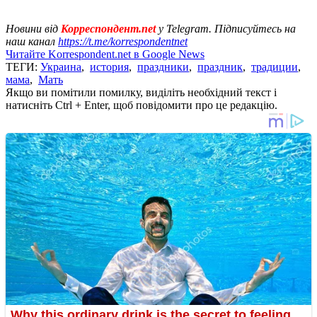
Новини від
Корреспондент.net
у Telegram. Підписуйтесь на
наш канал
https://t.me/korrespondentnet
Читайте Korrespondent.net в Google News
ТЕГИ:
Украина
,
история
,
праздники
,
праздник
,
традиции
,
мама
,
Мать
Якщо ви помітили помилку, виділіть необхідний текст і
натисніть Ctrl + Enter, щоб повідомити про це редакцію.