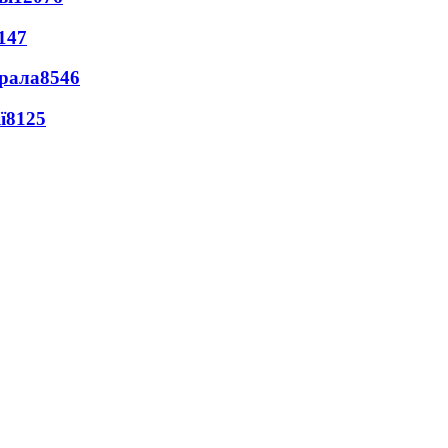
147
ерала
8546
ї
8125