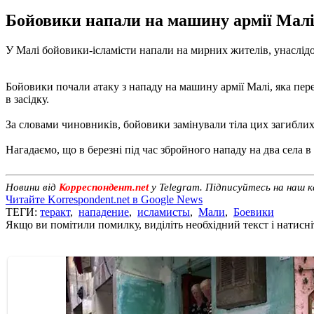
Бойовики напали на машину армії Малі, 
У Малі бойовики-ісламісти напали на мирних жителів, унаслід
Бойовики почали атаку з нападу на машину армії Малі, яка пере
в засідку.
За словами чиновників, бойовики замінували тіла цих загиблих,
Нагадаємо, що в березні під час збройного нападу на два села 
Новини від
Корреспондент.net
у Telegram. Підписуйтесь на наш 
Читайте Korrespondent.net в Google News
ТЕГИ:
теракт
,
нападение
,
исламисты
,
Мали
,
Боевики
Якщо ви помітили помилку, виділіть необхідний текст і натисніт