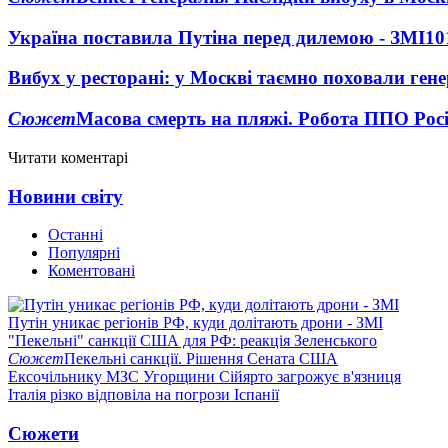
Україна поставила Путіна перед дилемою - ЗМІ
10
Вибух у ресторані: у Москві таємно поховали ген
Сюжет
Масова смерть на пляжі. Робота ППО Росі
Читати коментарі
Новини світу
Останні
Популярні
Коментовані
Путін уникає регіонів РФ, куди долітають дрони - ЗМІ
"Пекельні" санкції США для РФ: реакція Зеленського
Сюжет
Пекельні санкції. Рішення Сената США
Ексочільнику МЗС Угорщини Сійярто загрожує в'язниця
Італія різко відповіла на погрози Іспанії
Сюжети