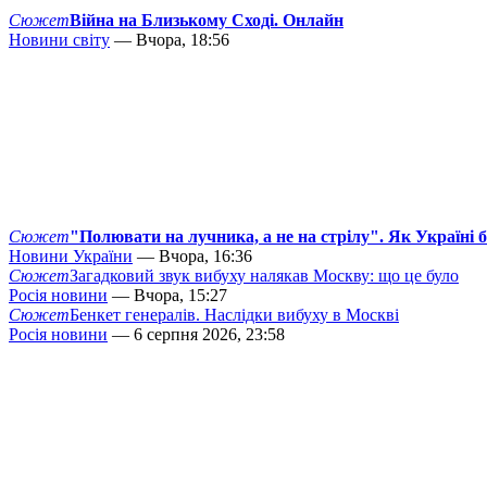
Сюжет
Війна на Близькому Сході. Онлайн
Новини світу
— Вчора, 18:56
Сюжет
"Полювати на лучника, а не на стрілу". Як Україні 
Новини України
— Вчора, 16:36
Сюжет
Загадковий звук вибуху налякав Москву: що це було
Росія новини
— Вчора, 15:27
Сюжет
Бенкет генералів. Наслідки вибуху в Москві
Росія новини
— 6 серпня 2026, 23:58