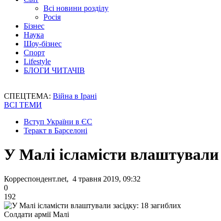
Всі новини розділу
Росія
Бізнес
Наука
Шоу-бізнес
Спорт
Lifestyle
БЛОГИ ЧИТАЧІВ
СПЕЦТЕМА:
Війна в Ірані
ВСІ ТЕМИ
Вступ України в ЄС
Теракт в Барселоні
У Малі ісламісти влаштували 
Корреспондент.net, 4 травня 2019, 09:32
0
192
Солдати армії Малі