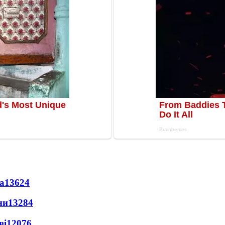
а
13624
ни
13284
ві
12076