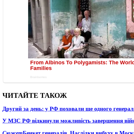
ЧИТАЙТЕ ТАКОЖ
Другий за день: у РФ поховали ще одного генерал
У МЗС РФ відкинули можливість завершення вій
Сюжет
Бенкет генералів. Наслідки вибуху в Моск