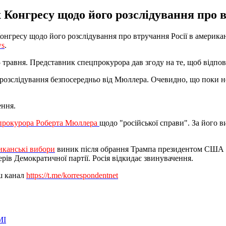
 Конгресу щодо його розслідування про 
ресу щодо його розслідування про втручання Росії в американс
ws
.
 травня. Представник спецпрокурора дав згоду на те, щоб відпов
зслідування безпосередньо від Мюллера. Очевидно, що поки не буд
ення.
цпрокурора Роберта Мюллера
щодо "російської справи". За його в
иканські вибори
виник після обрання Трампа президентом США в 
рів Демократичної партії. Росія відкидає звинувачення.
аш канал
https://t.me/korrespondentnet
МІ