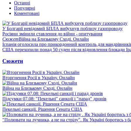
Останні
Популярні
Коментовані
У Болгарії невідомий БПЛА вибухнув поблизу газопроводу
Росіяни змінили ставлення до війни - опитування
Сюжет
Війна на Близькому Сході. Онлайн
Іспанія оголосила про прикордонний контроль для мандрівників 
США перехопили понад 50 суден після відновлення блокади Ір
Сюжети
Вторгнення Росії в Україну. Онлайн
Війна на Близькому Сході. Онлайн
Підсумки 07.08: "Пекельні" санкції і "парад" дронів
Пекельні санкції. Рішення Сената США
"Полювати на лучника, а не на стрілу". Як Україні боротись з 