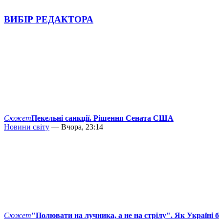
ВИБІР РЕДАКТОРА
Сюжет
Пекельні санкції. Рішення Сената США
Новини світу
— Вчора, 23:14
Сюжет
"Полювати на лучника, а не на стрілу". Як Україні 