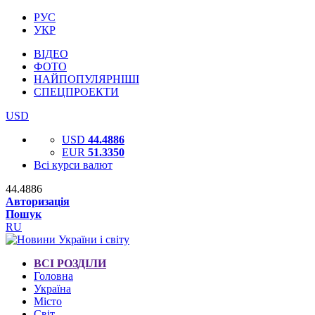
РУС
УКР
ВІДЕО
ФОТО
НАЙПОПУЛЯРНІШІ
СПЕЦПРОЕКТИ
USD
USD
44.4886
EUR
51.3350
Всі курси валют
44.4886
Авторизація
Пошук
RU
ВСІ РОЗДІЛИ
Головна
Україна
Місто
Світ