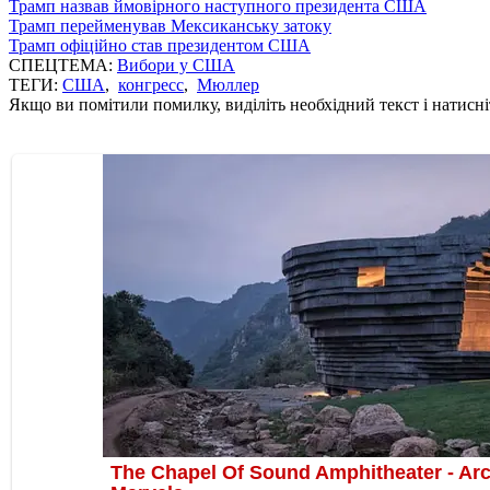
Трамп назвав ймовірного наступного президента США
Трамп перейменував Мексиканську затоку
Трамп офіційно став президентом США
СПЕЦТЕМА:
Вибори у США
ТЕГИ:
США
,
конгресс
,
Мюллер
Якщо ви помітили помилку, виділіть необхідний текст і натисніт