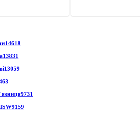
ни
14618
а
13831
ві
13059
463
'язниця
9731
 ISW
9159