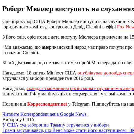
Роберт Мюллер виступить на слуханнях
Спецпрокурор США Роберт Мюллер виступить на слуханнях Конг
юридичного комітету, конгресмен Девід Сісіліні в ефірі
Fox Ne
З його слів, орієнтовна дата виступу Мюллера призначена на 15
"Ми вважаємо, що американський народ має право почути про ро
-зазначив Сісіліні.
Білий дім заявив, що не заважатиме спробі Мюллера дати свідч
Нагадаємо, 18 квітня Мін'юст США
опублікував доповідь спе
втручалася у вибори президента в 2016 році.
Нагадаємо,
скандал з можливим російським втручанням в амер
звинуватили РФ у маніпуляціях в соцмережах і у зломі комп'юте
Новини від
Корреспондент.net
у Telegram. Підписуйтесь на н
Читайте Korrespondent.net в Google News
Вибори у США
У США суд заборонив Трампу втручатися у вибори
Трамп засумнівався, що Венс може стати його наступником - З