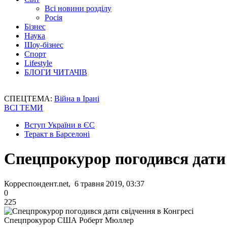
Всі новини розділу
Росія
Бізнес
Наука
Шоу-бізнес
Спорт
Lifestyle
БЛОГИ ЧИТАЧІВ
СПЕЦТЕМА:
Війна в Ірані
ВСІ ТЕМИ
Вступ України в ЄС
Теракт в Барселоні
Спецпрокурор погодився дати 
Корреспондент.net, 6 травня 2019, 03:37
0
225
Спецпрокурор США Роберт Мюллер