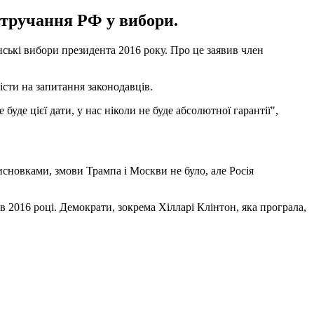
втручання РФ у вибори.
ькі вибори президента 2016 року. Про це заявив член
істи на запитання законодавців.
е цієї дати, у нас ніколи не буде абсолютної гарантії",
исновками, змови Трампа і Москви не було, але Росія
2016 році. Демократи, зокрема Хілларі Клінтон, яка програла,