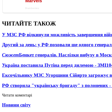
ЧИТАЙТЕ ТАКОЖ
У МЗС РФ відкинули можливість завершення вій
Другий за день: у РФ поховали ще одного генерал
Сюжет
Бенкет генералів. Наслідки вибуху в Моск
Україна поставила Путіна перед дилемою - ЗМІ
10
Ексочільнику МЗС Угорщини Сійярто загрожує в
РФ створила "українську бригаду" з полонених -
Читати коментарі
Новини світу