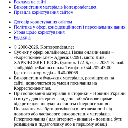
Реклама на сайті
Використання матеріалів korrespondent.net
Правила користування сайтом
Договір користування сайтом
Політика у сфері конфіденційності і персональних даних
Угода щодо користування
Редакція
© 2000-2026, Korrespondent.net
Суб'єкт у сфері онлайн-медіа Назва онлайн-медіа –
«КореспонденТ.net» Адреса: 02091, місто Київ,
ХАРКІВСЬКЕ ШОСЕ, будинок 172-Б, офіс 208/1 E-mail:
sunlight@mediadim.com.ua
Телефон: 044-205-43-00
Ідентифікатор медіа – R40-06068
Використання будь-яких матеріалів, розміщених на
сайті, дозволяється за умови посилання на
Корреспондент.net.
При копіюванні матеріалів зі сторінки « Новини України
і світу» , для інтернет - видань - обов'язкове пряме
відкрите для пошукових систем гіперпосилання .
Посилання має бути розміщена в незалежності від
повного або часткового використання матеріалів.
Гіперпосилання ( для інтернет - видань) - повинна бути
розміщена в підзаголовку або в першому абзаці