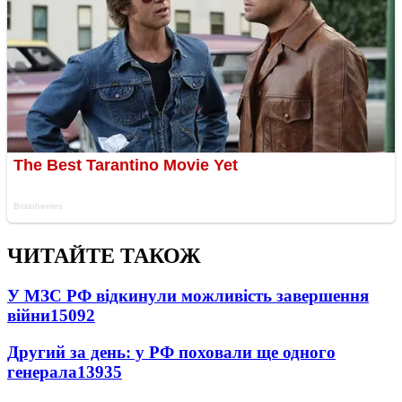
ЧИТАЙТЕ ТАКОЖ
У МЗС РФ відкинули можливість завершення
війни
15092
Другий за день: у РФ поховали ще одного
генерала
13935