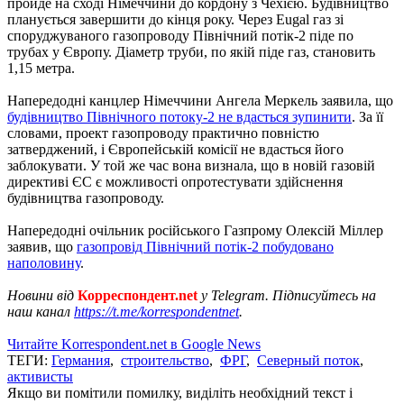
пройде на сході Німеччини до кордону з Чехією. Будівництво
планується завершити до кінця року. Через Eugal газ зі
споруджуваного газопроводу Північний потік-2 піде по
трубах у Європу. Діаметр труби, по якій піде газ, становить
1,15 метра.
Напередодні канцлер Німеччини Ангела Меркель заявила, що
будівництво Північного потоку-2 не вдасться зупинити
. За її
словами, проект газопроводу практично повністю
затверджений, і Європейській комісії не вдасться його
заблокувати. У той же час вона визнала, що в новій газовій
директиві ЄС є можливості опротестувати здійснення
будівництва газопроводу.
Напередодні очільник російського Газпрому Олексій Міллер
заявив, що
газопровід Північний потік-2 побудовано
наполовину
.
Новини від
Корреспондент.net
у Telegram. Підписуйтесь на
наш канал
https://t.me/korrespondentnet
.
Читайте Korrespondent.net в Google News
ТЕГИ:
Германия
,
строительство
,
ФРГ
,
Северный поток
,
активисты
Якщо ви помітили помилку, виділіть необхідний текст і