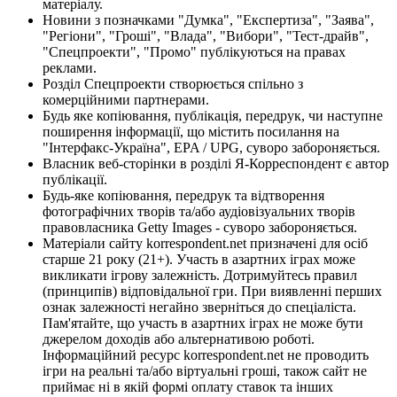
матеріалу.
Новини з позначками "Думка", "Експертиза", "Заява",
"Регіони", "Гроші", "Влада", "Вибори", "Тест-драйв",
"Спецпроекти", "Промо" публікуються на правах
реклами.
Розділ Спецпроекти створюється спільно з
комерційними партнерами.
Будь яке копіювання, публікація, передрук, чи наступне
поширення інформації, що містить посилання на
"Інтерфакс-Україна", EPA / UPG, суворо забороняється.
Власник веб-сторінки в розділі Я-Корреспондент є автор
публікації.
Будь-яке копіювання, передрук та відтворення
фотографічних творів та/або аудіовізуальних творів
правовласника Getty Images - суворо забороняється.
Матеріали сайту korrespondent.net призначені для осіб
старше 21 року (21+). Участь в азартних іграх може
викликати ігрову залежність. Дотримуйтесь правил
(принципів) відповідальної гри. При виявленні перших
ознак залежності негайно зверніться до спеціаліста.
Пам'ятайте, що участь в азартних іграх не може бути
джерелом доходів або альтернативою роботі.
Інформаційний ресурс korrespondent.net не проводить
ігри на реальні та/або віртуальні гроші, також сайт не
приймає ні в якій формі оплату ставок та інших