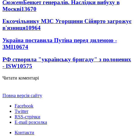
Сюжет
Бенкет генералів. Наслідки вибуху в
Москві
13670
Ексочільнику МЗС Угорщини Сійярто загрожує
в'язниця
10964
Україна поставила Путіна перед дилемою -
ЗМІ
10674
РФ створила "українську бригаду" з полонених
- ISW
10575
Читати коментарі
Повна версія сайту
Facebook
Twitter
RSS-стрічки
E-mail розсилка
Контакти