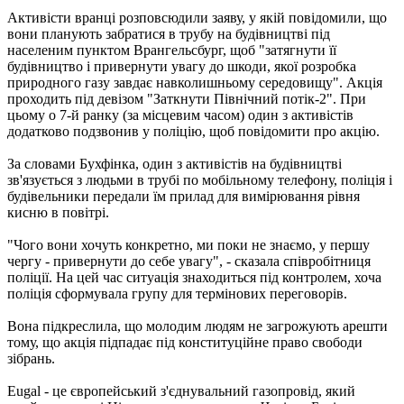
Активісти вранці розповсюдили заяву, у якій повідомили, що
вони планують забратися в трубу на будівництві під
населеним пунктом Врангельсбург, щоб "затягнути її
будівництво і привернути увагу до шкоди, якої розробка
природного газу завдає навколишньому середовищу". Акція
проходить під девізом "Заткнути Північний потік-2". При
цьому о 7-й ранку (за місцевим часом) один з активістів
додатково подзвонив у поліцію, щоб повідомити про акцію.
За словами Бухфінка, один з активістів на будівництві
зв'язується з людьми в трубі по мобільному телефону, поліція і
будівельники передали їм прилад для вимірювання рівня
кисню в повітрі.
"Чого вони хочуть конкретно, ми поки не знаємо, у першу
чергу - привернути до себе увагу", - сказала співробітниця
поліції. На цей час ситуація знаходиться під контролем, хоча
поліція сформувала групу для термінових переговорів.
Вона підкреслила, що молодим людям не загрожують арешти
тому, що акція підпадає під конституційне право свободи
зібрань.
Eugal - це європейський з'єднувальний газопровід, який