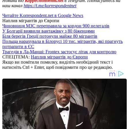
Новини від
Корреспондент.net
в Telegram. Підписуйтесь на
наш канал
https://t.me/korrespondentnet
Читайте Korrespondent.net в Google News
Наплив мігрантів до Європи
Чиновниця МЗС переправила за кордон 900 нелегалів
У Болгарії виявили вантажівку з 80 біженцями
Біля берегів Греції потонули майже 80 мігрантів
Польща нарахувала в Білорусі 10 тис. мігрантів, які прагнуть
потрапити в ЄС
Трагедія в Ла-Манші: Frontex застосує літак для контролю
СПЕЦТЕМА:
Наплив мігрантів до Європи
Якщо ви помітили помилку, виділіть необхідний текст і
натисніть Ctrl + Enter, щоб повідомити про це редакцію.