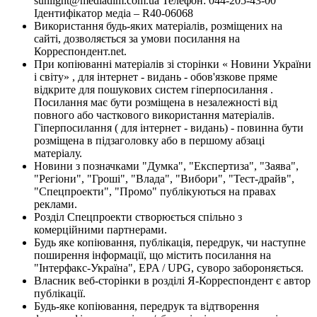
sunlight@mediadim.com.ua
Телефон: 044-205-43-00
Ідентифікатор медіа – R40-06068
Використання будь-яких матеріалів, розміщених на
сайті, дозволяється за умови посилання на
Корреспондент.net.
При копіюванні матеріалів зі сторінки « Новини України
і світу» , для інтернет - видань - обов'язкове пряме
відкрите для пошукових систем гіперпосилання .
Посилання має бути розміщена в незалежності від
повного або часткового використання матеріалів.
Гіперпосилання ( для інтернет - видань) - повинна бути
розміщена в підзаголовку або в першому абзаці
матеріалу.
Новини з позначками "Думка", "Експертиза", "Заява",
"Регіони", "Гроші", "Влада", "Вибори", "Тест-драйв",
"Спецпроекти", "Промо" публікуються на правах
реклами.
Розділ Спецпроекти створюється спільно з
комерційними партнерами.
Будь яке копіювання, публікація, передрук, чи наступне
поширення інформації, що містить посилання на
"Інтерфакс-Україна", EPA / UPG, суворо забороняється.
Власник веб-сторінки в розділі Я-Корреспондент є автор
публікації.
Будь-яке копіювання, передрук та відтворення