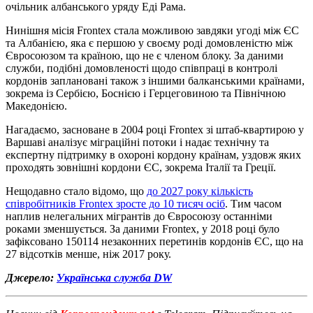
очільник албанського уряду Еді Рама.
Нинішня місія Frontex стала можливою завдяки угоді між ЄС
та Албанією, яка є першою у своєму роді домовленістю між
Євросоюзом та країною, що не є членом блоку. За даними
служби, подібні домовленості щодо співпраці в контролі
кордонів заплановані також з іншими балканськими країнами,
зокрема із Сербією, Боснією і Герцеговиною та Північною
Македонією.
Нагадаємо, засноване в 2004 році Frontex зі штаб-квартирою у
Варшаві аналізує міграційні потоки і надає технічну та
експертну підтримку в охороні кордону країнам, уздовж яких
проходять зовнішні кордони ЄС, зокрема Італії та Греції.
Нещодавно стало відомо, що
до 2027 року кількість
співробітників Frontex зросте до 10 тисяч осіб
. Тим часом
наплив нелегальних мігрантів до Євросоюзу останніми
роками зменшується. За даними Frontex, у 2018 році було
зафіксовано 150114 незаконних перетинів кордонів ЄС, що на
27 відсотків менше, ніж 2017 року.
Джерело:
Українська служба DW