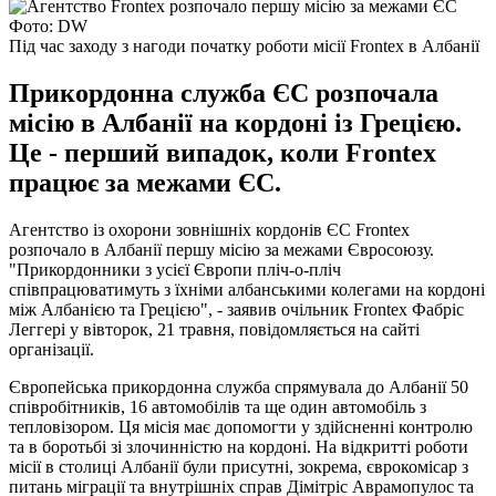
Фото: DW
Під час заходу з нагоди початку роботи місії Frontex в Албанії
Прикордонна служба ЄС розпочала
місію в Албанії на кордоні із Грецією.
Це - перший випадок, коли Frontex
працює за межами ЄС.
Агентство із охорони зовнішніх кордонів ЄС Frontex
розпочало в Албанії першу місію за межами Євросоюзу.
"Прикордонники з усієї Європи пліч-о-пліч
співпрацюватимуть з їхніми албанськими колегами на кордоні
між Албанією та Грецією", - заявив очільник Frontex Фабріc
Леггері у вівторок, 21 травня, повідомляється на сайті
організації.
Європейська прикордонна служба спрямувала до Албанії 50
співробітників, 16 автомобілів та ще один автомобіль з
тепловізором. Ця місія має допомогти у здійсненні контролю
та в боротьбі зі злочинністю на кордоні. На відкритті роботи
місії в столиці Албанії були присутні, зокрема, єврокомісар з
питань міграції та внутрішніх справ Дімітріс Аврамопулос та