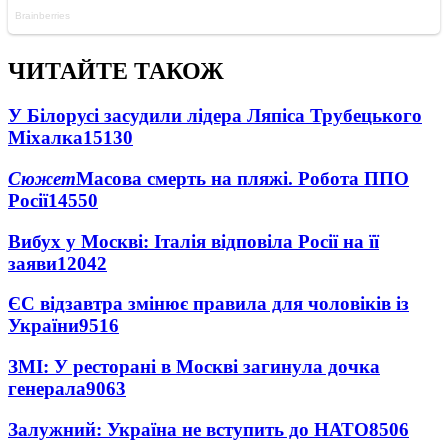
ЧИТАЙТЕ ТАКОЖ
У Білорусі засудили лідера Ляпіса Трубецького
Міхалка
15130
Сюжет
Масова смерть на пляжі. Робота ППО
Росії
14550
Вибух у Москві: Італія відповіла Росії на її
заяви
12042
ЄС відзавтра змінює правила для чоловіків із
України
9516
ЗМІ: У ресторані в Москві загинула дочка
генерала
9063
Залужний: Україна не вступить до НАТО
8506