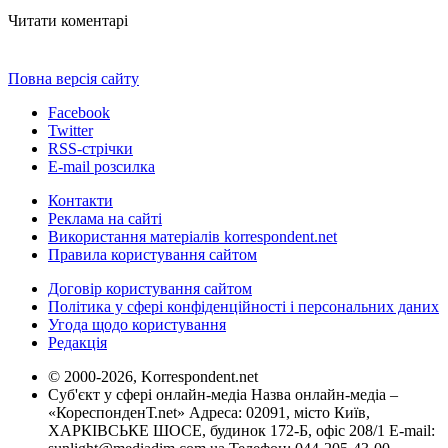
Читати коментарі
Повна версія сайту
Facebook
Twitter
RSS-стрічки
E-mail розсилка
Контакти
Реклама на сайті
Використання матеріалів korrespondent.net
Правила користування сайтом
Договір користування сайтом
Політика у сфері конфіденційності і персональних даних
Угода щодо користування
Редакція
© 2000-2026, Korrespondent.net
Суб'єкт у сфері онлайн-медіа Назва онлайн-медіа –
«КореспонденТ.net» Адреса: 02091, місто Київ,
ХАРКІВСЬКЕ ШОСЕ, будинок 172-Б, офіс 208/1 E-mail: