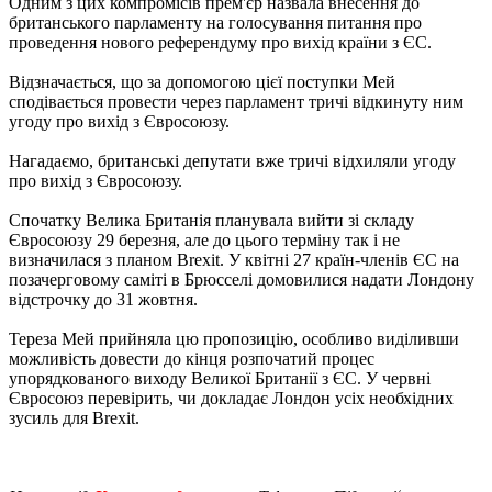
Одним з цих компромісів прем'єр назвала внесення до
британського парламенту на голосування питання про
проведення нового референдуму про вихід країни з ЄС.
Відзначається, що за допомогою цієї поступки Мей
сподівається провести через парламент тричі відкинуту ним
угоду про вихід з Євросоюзу.
Нагадаємо, британські депутати вже тричі відхиляли угоду
про вихід з Євросоюзу.
Спочатку Велика Британія планувала вийти зі складу
Євросоюзу 29 березня, але до цього терміну так і не
визначилася з планом Brexit. У квітні 27 країн-членів ЄС на
позачерговому саміті в Брюсселі домовилися надати Лондону
відстрочку до 31 жовтня.
Тереза ​​Мей прийняла цю пропозицію, особливо виділивши
можливість довести до кінця розпочатий процес
упорядкованого виходу Великої Британії з ЄС. У червні
Євросоюз перевірить, чи докладає Лондон усіх необхідних
зусиль для Brexit.