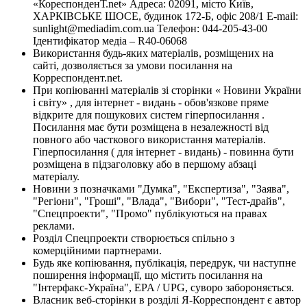
«КореспонденТ.net» Адреса: 02091, місто Київ,
ХАРКІВСЬКЕ ШОСЕ, будинок 172-Б, офіс 208/1 E-mail:
sunlight@mediadim.com.ua
Телефон: 044-205-43-00
Ідентифікатор медіа – R40-06068
Використання будь-яких матеріалів, розміщених на
сайті, дозволяється за умови посилання на
Корреспондент.net.
При копіюванні матеріалів зі сторінки « Новини України
і світу» , для інтернет - видань - обов'язкове пряме
відкрите для пошукових систем гіперпосилання .
Посилання має бути розміщена в незалежності від
повного або часткового використання матеріалів.
Гіперпосилання ( для інтернет - видань) - повинна бути
розміщена в підзаголовку або в першому абзаці
матеріалу.
Новини з позначками "Думка", "Експертиза", "Заява",
"Регіони", "Гроші", "Влада", "Вибори", "Тест-драйв",
"Спецпроекти", "Промо" публікуються на правах
реклами.
Розділ Спецпроекти створюється спільно з
комерційними партнерами.
Будь яке копіювання, публікація, передрук, чи наступне
поширення інформації, що містить посилання на
"Інтерфакс-Україна", EPA / UPG, суворо забороняється.
Власник веб-сторінки в розділі Я-Корреспондент є автор