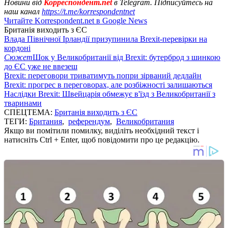
Новини від
Корреспондент.net
в Telegram. Підписуйтесь на
наш канал
https://t.me/korrespondentnet
Читайте Korrespondent.net в Google News
Британія виходить з ЄС
Влада Північної Ірландії призупинила Brexit-перевірки на
кордоні
Сюжет
Шок у Великобританії від Brexit: бутерброд з шинкою
до ЄС уже не ввезеш
Brexit: переговори триватимуть попри зірваний дедлайн
Brexit: прогрес в переговорах, але розбіжності залишаються
Наслідки Brexit: Швейцарія обмежує в'їзд з Великобританії з
тваринами
СПЕЦТЕМА:
Британія виходить з ЄС
ТЕГИ:
Британия
,
референдум
,
Великобритания
Якщо ви помітили помилку, виділіть необхідний текст і
натисніть Ctrl + Enter, щоб повідомити про це редакцію.