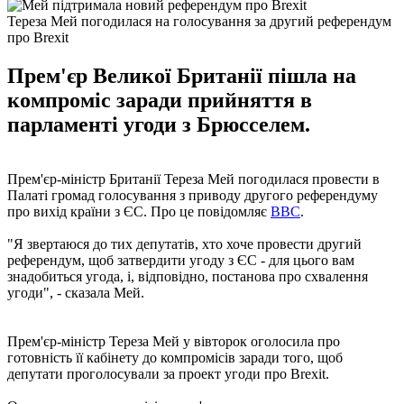
Тереза Мей погодилася на голосування за другий референдум
про Brexit
Прем'єр Великої Британії пішла на
компроміс заради прийняття в
парламенті угоди з Брюсселем.
Прем'єр-міністр Британії Тереза ​​Мей погодилася провести в
Палаті громад голосування з приводу другого референдуму
про вихід країни з ЄС. Про це повідомляє
BBC
.
"Я звертаюся до тих депутатів, хто хоче провести другий
референдум, щоб затвердити угоду з ЄС - для цього вам
знадобиться угода, і, відповідно, постанова про схвалення
угоди", - сказала Мей.
Прем'єр-міністр Тереза ​​Мей у вівторок оголосила про
готовність її кабінету до компромісів заради того, щоб
депутати проголосували за проект угоди про Brexit.