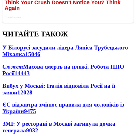
ЧИТАЙТЕ ТАКОЖ
У Білорусі засудили лідера Ляпіса Трубецького
Міхалка
15046
Сюжет
Масова смерть на пляжі. Робота ППО
Росії
14443
Вибух у Москві: Італія відповіла Росії на її
заяви
12028
ЄС відзавтра змінює правила для чоловіків із
України
9475
ЗМІ: У ресторані в Москві загинула дочка
генерала
9032