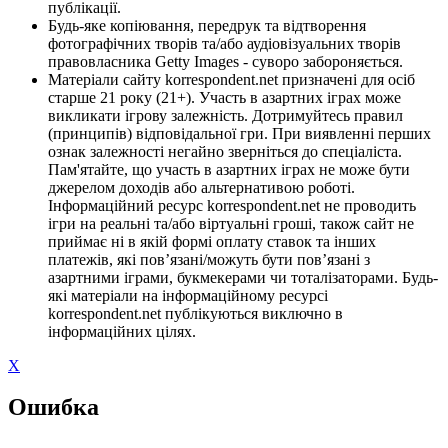
публікації.
Будь-яке копіювання, передрук та відтворення
фотографічних творів та/або аудіовізуальних творів
правовласника Getty Images - суворо забороняється.
Матеріали сайту korrespondent.net призначені для осіб
старше 21 року (21+). Участь в азартних іграх може
викликати ігрову залежність. Дотримуйтесь правил
(принципів) відповідальної гри. При виявленні перших
ознак залежності негайно зверніться до спеціаліста.
Пам'ятайте, що участь в азартних іграх не може бути
джерелом доходів або альтернативою роботі.
Інформаційний ресурс korrespondent.net не проводить
ігри на реальні та/або віртуальні гроші, також сайт не
приймає ні в якій формі оплату ставок та інших
платежів, які пов’язані/можуть бути пов’язані з
азартними іграми, букмекерами чи тоталізаторами. Будь-
які матеріали на інформаційному ресурсі
korrespondent.net публікуються виключно в
інформаційних цілях.
X
Ошибка