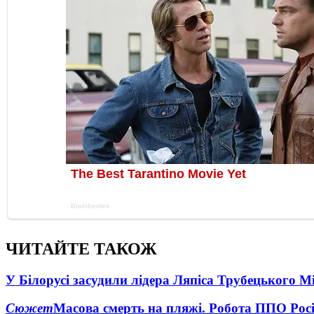
ЧИТАЙТЕ ТАКОЖ
У Білорусі засудили лідера Ляпіса Трубецького М
Сюжет
Масова смерть на пляжі. Робота ППО Росі