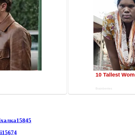
іхалка
15845
ї
15674