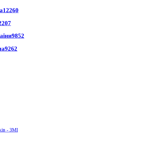
а
12260
2207
раїни
9852
ла
9262
ків - ЗМІ