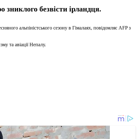
ро зниклого безвісти ірландця.
няного альпіністського сезону в Гімалаях, повідомляє AFP з
зму та авіації Непалу.