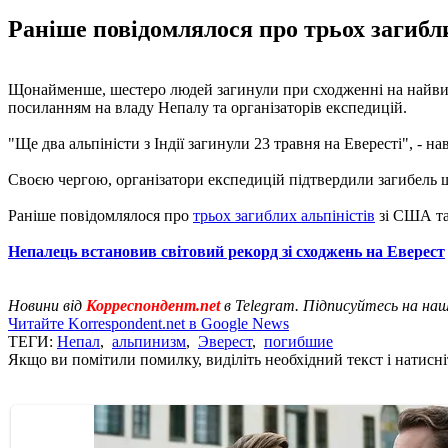
Раніше повідомлялося про трьох загиблих
Щонайменше, шестеро людей загинули при сходженні на найвищий
посиланням на владу Непалу та організаторів експедицій.
"Ще два альпіністи з Індії загинули 23 травня на Евересті", - н
Своєю чергою, організатори експедицій підтвердили загибель ще
Раніше повідомлялося про
трьох загиблих альпіністів
зі США та 
Непалець встановив світовий рекорд зі сходжень на Еверест
Новини від
Корреспондент.net
в Telegram. Підписуйтесь на на
Читайте Korrespondent.net в Google News
ТЕГИ:
Непал
,
альпинизм
,
Эверест
,
погибшие
Якщо ви помітили помилку, виділіть необхідний текст і натисніт