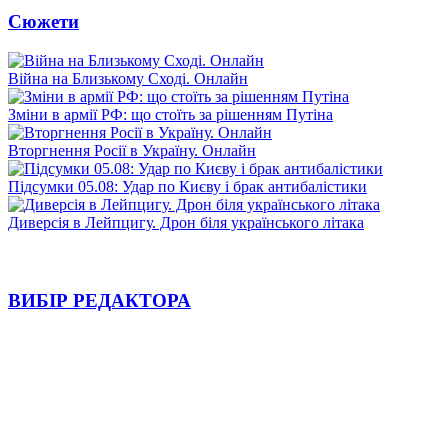
Сюжети
Війна на Близькому Сході. Онлайн
Зміни в армії РФ: що стоїть за рішенням Путіна
Вторгнення Росії в Україну. Онлайн
Підсумки 05.08: Удар по Києву і брак антибалістики
Диверсія в Лейпцигу. Дрон біля українського літака
ВИБІР РЕДАКТОРА