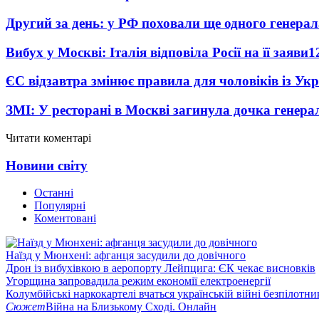
Другий за день: у РФ поховали ще одного генерал
Вибух у Москві: Італія відповіла Росії на її заяви
1
ЄС відзавтра змінює правила для чоловіків із Ук
ЗМІ: У ресторані в Москві загинула дочка генера
Читати коментарі
Новини світу
Останні
Популярні
Коментовані
Наїзд у Мюнхені: афганця засудили до довічного
Дрон із вибухівкою в аеропорту Лейпцига: ЄК чекає висновків
Угорщина запровадила режим економії електроенергії
Колумбійські наркокартелі вчаться українській війні безпілотни
Сюжет
Війна на Близькому Сході. Онлайн