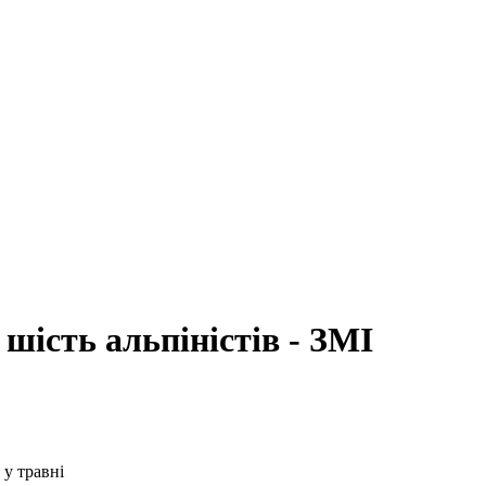
 шість альпіністів - ЗМІ
 у травні