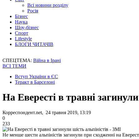
Всі новини розділу
Росія
Бізнес
Наука
Шоу-бізнес
Спорт
Lifestyle
БЛОГИ ЧИТАЧІВ
СПЕЦТЕМА:
Війна в Ірані
ВСІ ТЕМИ
Вступ України в ЄС
Теракт в Барселоні
На Евересті в травні загинули
Корреспондент.net, 24 травня 2019, 13:19
0
233
Не менше шести альпіністів загинули при сходженні на Еверест