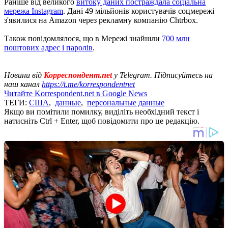
Раніше від великого
витоку даних постраждала соціальна
мережа Instagram
. Дані 49 мільйонів користувачів соцмережі
з'явилися на Amazon через рекламну компанію Chtrbox.
Також повідомлялося, що в Мережі знайшли
700 млн
поштових адрес і паролів
.
Новини від
Корреспондент.net
у Telegram. Підписуйтесь на
наш канал
https://t.me/korrespondentnet
Читайте Korrespondent.net в Google News
ТЕГИ:
США
,
данные
,
персональные данные
Якщо ви помітили помилку, виділіть необхідний текст і
натисніть Ctrl + Enter, щоб повідомити про це редакцію.