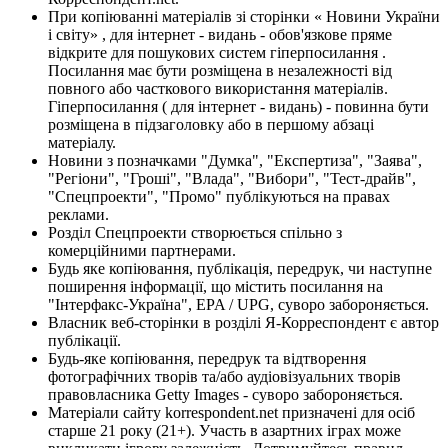
При копіюванні матеріалів зі сторінки « Новини України
і світу» , для інтернет - видань - обов'язкове пряме
відкрите для пошукових систем гіперпосилання .
Посилання має бути розміщена в незалежності від
повного або часткового використання матеріалів.
Гіперпосилання ( для інтернет - видань) - повинна бути
розміщена в підзаголовку або в першому абзаці
матеріалу.
Новини з позначками "Думка", "Експертиза", "Заява",
"Регіони", "Гроші", "Влада", "Вибори", "Тест-драйв",
"Спецпроекти", "Промо" публікуються на правах
реклами.
Розділ Спецпроекти створюється спільно з
комерційними партнерами.
Будь яке копіювання, публікація, передрук, чи наступне
поширення інформації, що містить посилання на
"Інтерфакс-Україна", EPA / UPG, суворо забороняється.
Власник веб-сторінки в розділі Я-Корреспондент є автор
публікації.
Будь-яке копіювання, передрук та відтворення
фотографічних творів та/або аудіовізуальних творів
правовласника Getty Images - суворо забороняється.
Матеріали сайту korrespondent.net призначені для осіб
старше 21 року (21+). Участь в азартних іграх може