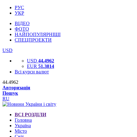
РУС
УКР
ВІДЕО
ФОТО
НАЙПОПУЛЯРНІШІ
СПЕЦПРОЕКТИ
USD
USD
44.4962
EUR
51.3814
Всі курси валют
44.4962
Авторизація
Пошук
RU
ВСІ РОЗДІЛИ
Головна
Україна
Місто
Світ