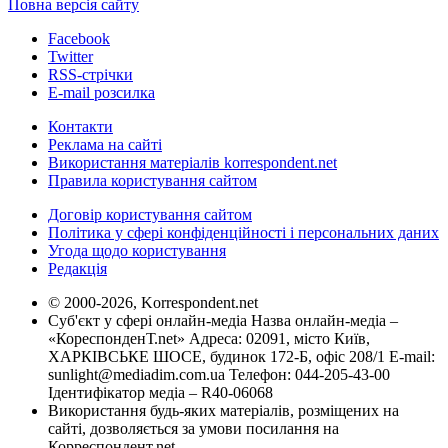
Повна версія сайту
Facebook
Twitter
RSS-стрічки
E-mail розсилка
Контакти
Реклама на сайті
Використання матеріалів korrespondent.net
Правила користування сайтом
Договір користування сайтом
Політика у сфері конфіденційності і персональних даних
Угода щодо користування
Редакція
© 2000-2026, Korrespondent.net
Суб'єкт у сфері онлайн-медіа Назва онлайн-медіа –
«КореспонденТ.net» Адреса: 02091, місто Київ,
ХАРКІВСЬКЕ ШОСЕ, будинок 172-Б, офіс 208/1 E-mail:
sunlight@mediadim.com.ua
Телефон: 044-205-43-00
Ідентифікатор медіа – R40-06068
Використання будь-яких матеріалів, розміщених на
сайті, дозволяється за умови посилання на
Корреспондент.net.