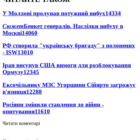
У Молдові пролунав потужний вибух
14334
Сюжет
Бенкет генералів. Наслідки вибуху в
Москві
14060
РФ створила "українську бригаду" з полонених
- ISW
13010
Іран висунув США вимоги для розблокування
Ормузу
12345
Ексочільнику МЗС Угорщини Сійярто загрожує
в'язниця
12288
Росіяни змінили ставлення до війни -
опитування
11610
Читати коментарі