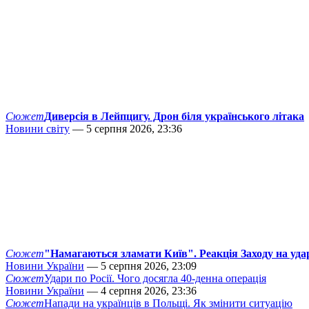
Сюжет
Диверсія в Лейпцигу. Дрон біля українського літака
Новини світу
— 5 серпня 2026, 23:36
Сюжет
"Намагаються зламати Київ". Реакція Заходу на уда
Новини України
— 5 серпня 2026, 23:09
Сюжет
Удари по Росії. Чого досягла 40-денна операція
Новини України
— 4 серпня 2026, 23:36
Сюжет
Напади на українців в Польщі. Як змінити ситуацію