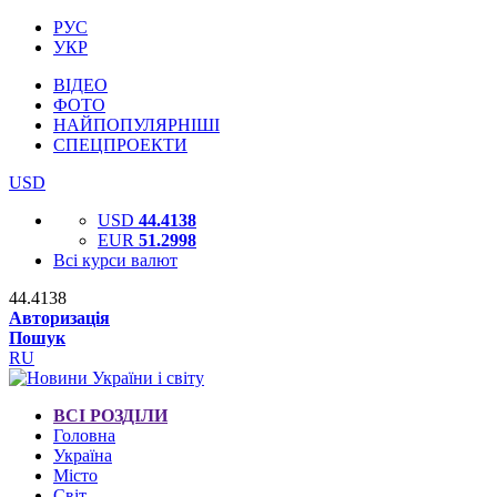
РУС
УКР
ВІДЕО
ФОТО
НАЙПОПУЛЯРНІШІ
СПЕЦПРОЕКТИ
USD
USD
44.4138
EUR
51.2998
Всі курси валют
44.4138
Авторизація
Пошук
RU
ВСІ РОЗДІЛИ
Головна
Україна
Місто
Світ