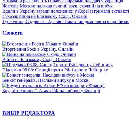
У Кракові розслідують справу з образами на адресу українців
Жителів Москви налякав гучний звук, схожий на вибух
Їздили в Україну заради полонених: у Кореї затримали активіст
Сюжет
Війна на Близькому Сході. Онлайн
Туреччина, Саудівська Аравія і Пакистан домовляться про безп
Сюжети
Вторгнення Росії в Україну. Онлайн
Війна на Близькому Сході. Онлайн
Підсумки 06.08: Санкції проти РФ і дрон у Лейпцигу
Бенкет генералів. Наслідки вибуху в Москві
Брудні технології. Атаки РФ на вибори у Франції
ВИБІР РЕДАКТОРА