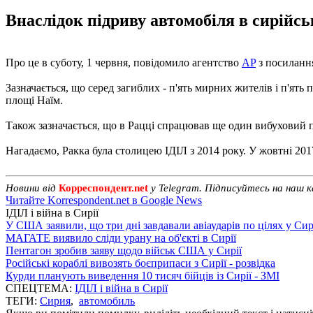
Внаслідок підриву автомобіля в сирійсь
Про це в суботу, 1 червня, повідомило агентство
AP
з посиланн
Зазначається, що серед загиблих - п'ять мирних жителів і п'ят
площі Наїм.
Також зазначається, що в Рацці спрацював ще один вибуховий пр
Нагадаємо, Ракка була столицею ІДІЛ з 2014 року. У жовтні 201
Новини від
Корреспондент.net
у Telegram. Підписуйтесь на наш 
Читайте Korrespondent.net в Google News
ІДІЛ і війна в Сирії
У США заявили, що три дні завдавали авіаударів по цілях у Сир
МАГАТЕ виявило сліди урану на об'єкті в Сирії
Пентагон зробив заяву щодо військ США у Сирії
Російські кораблі вивозять боєприпаси з Сирії - розвідка
Курди планують виведення 10 тисяч бійців із Сирії - ЗМІ
СПЕЦТЕМА:
ІДІЛ і війна в Сирії
ТЕГИ:
Сирия
,
автомобиль