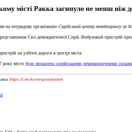
кому місті Ракка загинуло не менш ніж д
ям на неурядову організацію
Сирійський центр моніторингу за д
ь представників Сил демократичної Сирії. Вибуховий пристрій пр
истрій на узбіччі дороги в центрі міста.
7 року місто
було звільнено сирійськими демократичними силам
канал
https://t.me/korrespondentnet
ії