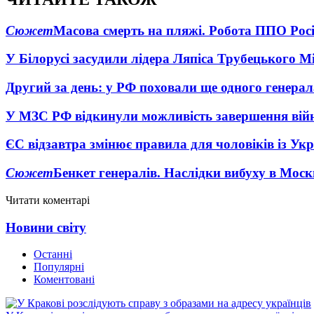
Сюжет
Масова смерть на пляжі. Робота ППО Росі
У Білорусі засудили лідера Ляпіса Трубецького М
Другий за день: у РФ поховали ще одного генерал
У МЗС РФ відкинули можливість завершення вій
ЄС відзавтра змінює правила для чоловіків із Ук
Сюжет
Бенкет генералів. Наслідки вибуху в Моск
Читати коментарі
Новини світу
Останні
Популярні
Коментовані