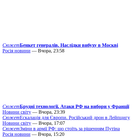
Сюжет
Бенкет генералів. Наслідки вибуху в Москві
Росія новини
— Вчора, 23:58
Сюжет
Брудні технології. Атаки РФ на вибори у Франції
Новини світу
— Вчора, 23:39
Сюжет
Ескалація для Європи. Російський дрон в Лейпцигу
Новини світу
— Вчора, 17:07
Сюжет
Зміни в армії РФ: що стоїть за рішенням Путіна
Росія новини
— Вчора, 15:20