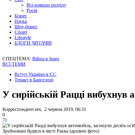
Всі новини розділу
Росія
Бізнес
Наука
Шоу-бізнес
Спорт
Lifestyle
БЛОГИ ЧИТАЧІВ
СПЕЦТЕМА:
Війна в Ірані
ВСІ ТЕМИ
Вступ України в ЄС
Теракт в Барселоні
У сирійській Рацці вибухнув а
Корреспондент.net, 2 червня 2019, 06:31
0
71
Зруйновані будівлі в місті Ракка (архівне фото)