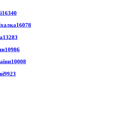
ї
16340
іхалка
16078
а
13283
ни
10986
раїни
10008
ві
9923