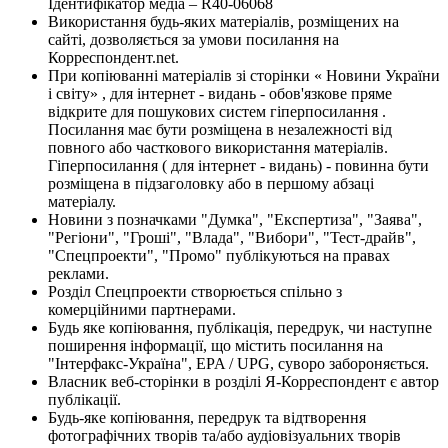
Ідентифікатор медіа – R40-06068
Використання будь-яких матеріалів, розміщених на
сайті, дозволяється за умови посилання на
Корреспондент.net.
При копіюванні матеріалів зі сторінки « Новини України
і світу» , для інтернет - видань - обов'язкове пряме
відкрите для пошукових систем гіперпосилання .
Посилання має бути розміщена в незалежності від
повного або часткового використання матеріалів.
Гіперпосилання ( для інтернет - видань) - повинна бути
розміщена в підзаголовку або в першому абзаці
матеріалу.
Новини з позначками "Думка", "Експертиза", "Заява",
"Регіони", "Гроші", "Влада", "Вибори", "Тест-драйв",
"Спецпроекти", "Промо" публікуються на правах
реклами.
Розділ Спецпроекти створюється спільно з
комерційними партнерами.
Будь яке копіювання, публікація, передрук, чи наступне
поширення інформації, що містить посилання на
"Інтерфакс-Україна", EPA / UPG, суворо забороняється.
Власник веб-сторінки в розділі Я-Корреспондент є автор
публікації.
Будь-яке копіювання, передрук та відтворення
фотографічних творів та/або аудіовізуальних творів