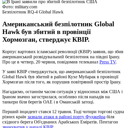
Фото: military.com
Безпілотник RQ-4 Global Hawk
Американський безпілотник Global
Hawk був збитий в провінції
Хормозган, стверджує КВІР.
Корпус вартових ісламської революції (КВІР) заявив, що збив
американський розвідувальний безпілотник на півдні Ірану.
Про це в четвер, 20 червня, повідомив телеканал
Press TV
.
У заяві КВІР стверджується, що американський безпілотник
Global Hawk був збитий в районі Кухе Мубарак в провінції
Хормозган після того, як порушив повітряний простір Ірану.
Нагадаємо, останнім часом ситуація у відносинах між США і
Іраном значно загострилася, особливо після нападів на
танкери біля берегів ОАЕ і в Оманській затоці.
Перший інцидент стався 12 травня. Тоді чотири торгові судна
різних країн
зазнали атаки в районі порту Фуджейра
біля
східного берега Об'єднаних Арабських Еміратів. Пентагон
звинуватив у нападі КВІР.