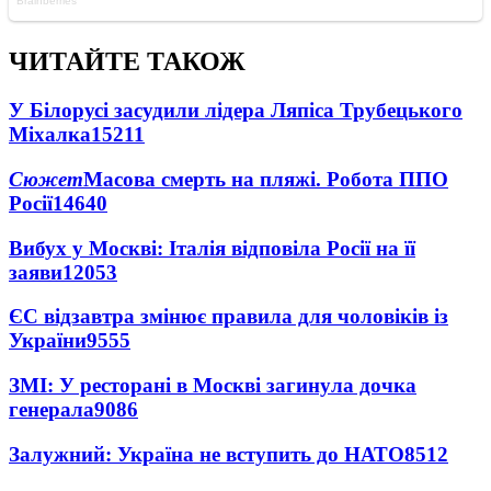
ЧИТАЙТЕ ТАКОЖ
У Білорусі засудили лідера Ляпіса Трубецького
Міхалка
15211
Сюжет
Масова смерть на пляжі. Робота ППО
Росії
14640
Вибух у Москві: Італія відповіла Росії на її
заяви
12053
ЄС відзавтра змінює правила для чоловіків із
України
9555
ЗМІ: У ресторані в Москві загинула дочка
генерала
9086
Залужний: Україна не вступить до НАТО
8512