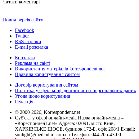
Читати коментарі
Повна версія сайту
Facebook
Twitter
RSS-стрічки
E-mail розсилка
Контакти
Реклама на сайті
Використання матеріалів korrespondent.net
Правила користування сайтом
Договір користування сайтом
Політика у сфері конфіденційності і персональних даних
Угода щодо користування
Редакція
© 2000-2026, Korrespondent.net
Суб'єкт у сфері онлайн-медіа Назва онлайн-медіа –
«КореспонденТ.net» Адреса: 02091, місто Київ,
ХАРКІВСЬКЕ ШОСЕ, будинок 172-Б, офіс 208/1 E-mail:
sunlight@mediadim.com.ua
Телефон: 044-205-43-00