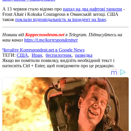
А 13 червня стало відомо про
напад на два нафтові танкери
-
Front Altair і Kokuka Courageous в Оманській затоці. США
також
поклали відповідальність за інцидент на Іран
.
Новини від
Корреспондент.net
в Telegram. Підписуйтесь на
наш канал
https://t.me/korrespondentnet
Читайте Korrespondent.net в Google News
ТЕГИ:
США
,
Иран
,
беспилотник
,
разведка
Якщо ви помітили помилку, виділіть необхідний текст і
натисніть Ctrl + Enter, щоб повідомити про це редакцію.