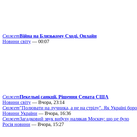
Сюжет
Війна на Близькому Сході. Онлайн
Новини світу
— 00:07
Сюжет
Пекельні санкції. Рішення Сената США
Новини світу
— Вчора, 23:14
Сюжет
"Полювати на лучника, а не на стрілу". Як Україні бор
Новини України
— Вчора, 16:36
Сюжет
Загадковий звук вибуху налякав Москву: що це було
Росія новини
— Вчора, 15:27