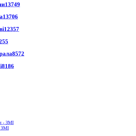
ни
13749
а
13706
ві
12357
255
ерала
8572
ї
8186
 ЗМІ