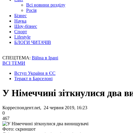
Всі новини розділу
Росія
Бізнес
Наука
Шоу-бізнес
Спорт
Lifestyle
БЛОГИ ЧИТАЧІВ
СПЕЦТЕМА:
Війна в Ірані
ВСІ ТЕМИ
Вступ України в ЄС
Теракт в Барселоні
У Німеччині зіткнулися два 
Корреспондент.net, 24 червня 2019, 16:23
0
467
Фото: скриншот