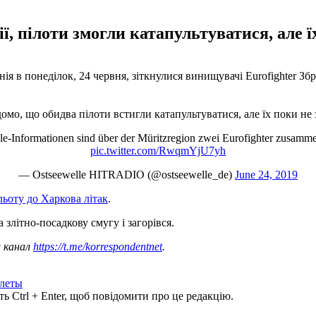
ії, пілоти змогли катапультуватися, але 
 в понеділок, 24 червня, зіткнулися винищувачі Eurofighter Зб
домо, що обидва пілоти встигли катапультуватися, але їх поки не
ionen sind über der Müritzregion zwei Eurofighter zusammengest
pic.twitter.com/RwqmYjU7yh
— Ostseewelle HITRADIO (@ostseewelle_de)
June 24, 2019
ьоту до Харкова літак
.
а злітно-посадкову смугу і загорівся.
ш канал
https://t.me/korrespondentnet
.
леты
ь Ctrl + Enter, щоб повідомити про це редакцію.