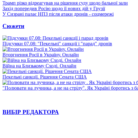
Трамп різко відреагував на рішення суду щодо бальної зали
Захід попередив Росію щодо її нових дій у Грузії
У Сизрані палає НПЗ після атаки дронів - соцмережі
Сюжети
Підсумки 07.08: "Пекельні" санкції і "парад" дронів
Вторгнення Росії в Україну. Онлайн
Війна на Близькому Сході. Онлайн
Пекельні санкції. Рішення Сената США
"Полювати на лучника, а не на стрілу". Як Україні боротись з 
ВИБІР РЕДАКТОРА