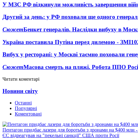
У МЗС РФ відкинули можливість завершення вій
Другий за день: у РФ поховали ще одного генерал
Сюжет
Бенкет генералів. Наслідки вибуху в Моск
Україна поставила Путіна перед дилемою - ЗМІ
10
Вибух у ресторані: у Москві таємно поховали ген
Сюжет
Масова смерть на пляжі. Робота ППО Росі
Читати коментарі
Новини світу
Останні
Популярні
Коментовані
Пентагон придбає лазери для боротьби з дронами на $400 млн -
ЄС відреагував на "пекельні санкції" США проти Росії