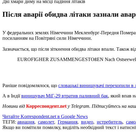
Дві хмари диму на місці падіння літаків
Після аварії обидва літаки зазнали авар
У федеральних землях Німеччини Мекленбург-Передня Померанія
посиланням на Повітряні сили Німеччини.
Зазначається, що після зіткнення обидва літаки впали. Також ві
EUROFIGHER ZUSAMMENGESTOßEN Nach Ostseewelle-Informat
Раніше повідомлялося, що
словацькі винищувачі перехопили в л
А в Індії
винищувач МіГ-29 втратив паливний бак
, який впав н
Новини від
Корреспондент.net
у Telegram. Підписуйтесь на на
Читайте Korrespondent.net в Google News
ТЕГИ:
авиация
,
самолет
,
Германия
,
видео
,
истребитель
,
само
Якщо ви помітили помилку, виділіть необхідний текст і натисніт