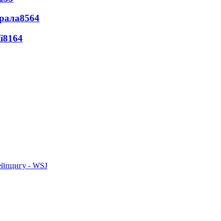
ерала
8564
ї
8164
ейпцигу - WSJ