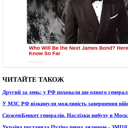
ЧИТАЙТЕ ТАКОЖ
Другий за день: у РФ поховали ще одного генерал
У МЗС РФ відкинули можливість завершення вій
Сюжет
Бенкет генералів. Наслідки вибуху в Моск
Україна поставила Путіна перед дилемою - ЗМІ
10