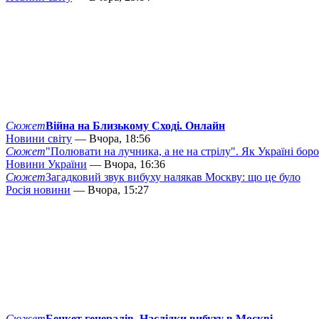
Сюжет
Війна на Близькому Сході. Онлайн
Новини світу
— Вчора, 18:56
Сюжет
"Полювати на лучника, а не на стрілу". Як Україні бор
Новини України
— Вчора, 16:36
Сюжет
Загадковий звук вибуху налякав Москву: що це було
Росія новини
— Вчора, 15:27
Сюжет
Бенкет генералів. Наслідки вибуху в Москві