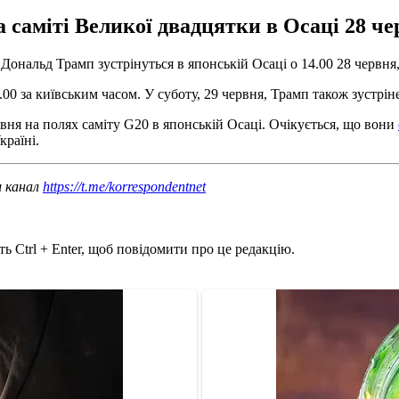
 саміті Великої двадцятки в Осаці 28 чер
Дональд Трамп зустрінуться в японській Осаці о 14.00 28 червня
 8.00 за київським часом. У суботу, 29 червня, Трамп також зустрі
рвня на полях саміту G20 в японській Осаці. Очікується, що вони
країні.
ш канал
https://t.me/korrespondentnet
ь Ctrl + Enter, щоб повідомити про це редакцію.