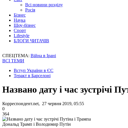
Всі новини розділу
Росія
Бізнес
Наука
Шоу-бізнес
Спорт
Lifestyle
БЛОГИ ЧИТАЧІВ
СПЕЦТЕМА:
Війна в Ірані
ВСІ ТЕМИ
Вступ України в ЄС
Теракт в Барселоні
Названо дату і час зустрічі Пу
Корреспондент.net, 27 червня 2019, 05:55
0
364
Дональд Трамп і Володимир Путін