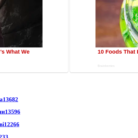
а
13682
ни
13596
ві
12266
233