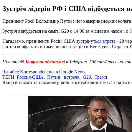
Зустріч лідерів РФ і США відбудеться на
Президент Росії Володимир Путін і його американський колега 
Зустріч відбудеться на саміті G20 о 14.00 за місцевим часом і о
Нагадаємо, президенти Росії і США
зустрінуться втретє
- 28 че
світові конфлікти, в тому числі ситуацію в Венесуелі, Сирії та У
Новини від
Корреспондент.net
в Telegram. Підписуйтесь на на
Читайте Korrespondent.net в Google News
ТЕГИ:
Россия-США
,
Путин
,
встреча
,
G20
,
Трамп
Якщо ви помітили помилку, виділіть необхідний текст і натисніт