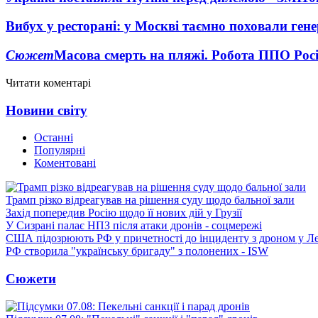
Вибух у ресторані: у Москві таємно поховали ген
Сюжет
Масова смерть на пляжі. Робота ППО Росі
Читати коментарі
Новини світу
Останні
Популярні
Коментовані
Трамп різко відреагував на рішення суду щодо бальної зали
Захід попередив Росію щодо її нових дій у Грузії
У Сизрані палає НПЗ після атаки дронів - соцмережі
США підозрюють РФ у причетності до інциденту з дроном у Л
РФ створила "українську бригаду" з полонених - ISW
Сюжети