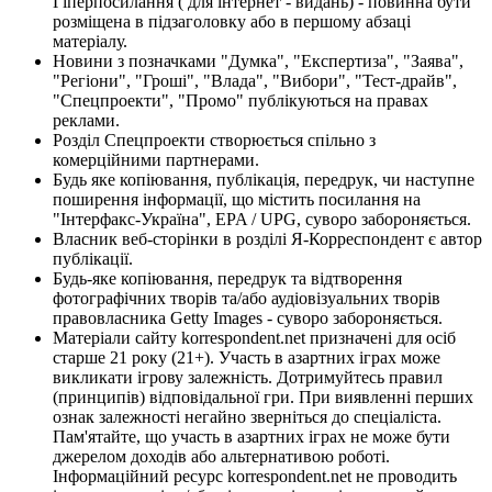
Гіперпосилання ( для інтернет - видань) - повинна бути
розміщена в підзаголовку або в першому абзаці
матеріалу.
Новини з позначками "Думка", "Експертиза", "Заява",
"Регіони", "Гроші", "Влада", "Вибори", "Тест-драйв",
"Спецпроекти", "Промо" публікуються на правах
реклами.
Розділ Спецпроекти створюється спільно з
комерційними партнерами.
Будь яке копіювання, публікація, передрук, чи наступне
поширення інформації, що містить посилання на
"Інтерфакс-Україна", EPA / UPG, суворо забороняється.
Власник веб-сторінки в розділі Я-Корреспондент є автор
публікації.
Будь-яке копіювання, передрук та відтворення
фотографічних творів та/або аудіовізуальних творів
правовласника Getty Images - суворо забороняється.
Матеріали сайту korrespondent.net призначені для осіб
старше 21 року (21+). Участь в азартних іграх може
викликати ігрову залежність. Дотримуйтесь правил
(принципів) відповідальної гри. При виявленні перших
ознак залежності негайно зверніться до спеціаліста.
Пам'ятайте, що участь в азартних іграх не може бути
джерелом доходів або альтернативою роботі.
Інформаційний ресурс korrespondent.net не проводить