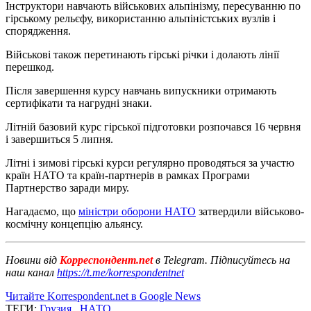
Інструктори навчають військових альпінізму, пересуванню по
гірському рельєфу, використанню альпіністських вузлів і
спорядження.
Військові також перетинають гірські річки і долають лінії
перешкод.
Після завершення курсу навчань випускники отримають
сертифікати та нагрудні знаки.
Літній базовий курс гірської підготовки розпочався 16 червня
і завершиться 5 липня.
Літні і зимові гірські курси регулярно проводяться за участю
країн НАТО та країн-партнерів в рамках Програми
Партнерство заради миру.
Нагадаємо, що
міністри оборони НАТО
затвердили військово-
космічну концепцію альянсу.
Новини від
Корреспондент.net
в Telegram. Підписуйтесь на
наш канал
https://t.me/korrespondentnet
Читайте Korrespondent.net в Google News
ТЕГИ:
Грузия
,
НАТО