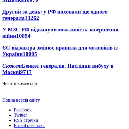
Другий за день: у РФ поховали ще одного
генерала
13262
У МЗС РФ відкинули можливість завершення
війни
10894
ЄС відзавтра змінює правила для чоловіків із
України
10005
Сюжет
Бенкет генералів. Наслідки вибуху в
Москві
9717
Читати коментарі
Повна версія сайту
Facebook
Twitter
RSS-стрічки
E-mail розсилка