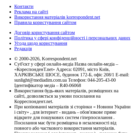
Контакти
Реклама на сайті
Використання матеріалів korrespondent.net
Правила користування сайтом
Договір користування сайтом
Політика у сфері конфіденційності і персональних даних
Угода щодо користування
Редакція
© 2000-2026, Korrespondent.net
Суб'єкт у сфері онлайн-медіа Назва онлайн-медіа –
«КореспонденТ.net» Адреса: 02091, місто Київ,
ХАРКІВСЬКЕ ШОСЕ, будинок 172-Б, офіс 208/1 E-mail:
sunlight@mediadim.com.ua
Телефон: 044-205-43-00
Ідентифікатор медіа – R40-06068
Використання будь-яких матеріалів, розміщених на
сайті, дозволяється за умови посилання на
Корреспондент.net.
При копіюванні матеріалів зі сторінки « Новини України
і світу» , для інтернет - видань - обов'язкове пряме
відкрите для пошукових систем гіперпосилання .
Посилання має бути розміщена в незалежності від
повного або часткового використання матеріалів.