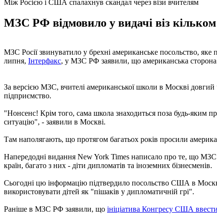
Між Росією і США спалахнув скандал через візи вчителям
МЗС РФ відмовило у видачі віз кілько
МЗС Росії звинуватило у брехні американське посольство, яке п
липня,
Інтерфакс
, у МЗС РФ заявили, що американська сторона п
За версією МЗС, вчителі американської школи в Москві довгий 
підприємство.
"Нонсенс! Крім того, сама школа знаходиться поза будь-яким 
ситуацію", - заявили в Москві.
Там наполягають, що протягом багатьох років просили американс
Напередодні видання New York Times написало про те, що МЗС РФ
країн, багато з них - діти дипломатів та іноземних бізнесменів.
Сьогодні цю інформацію підтвердило посольство США в Москві. 
використовувати дітей як "пішаків у дипломатичній грі".
Раніше в МЗС РФ заявили, що
ініціатива Конгресу США ввести