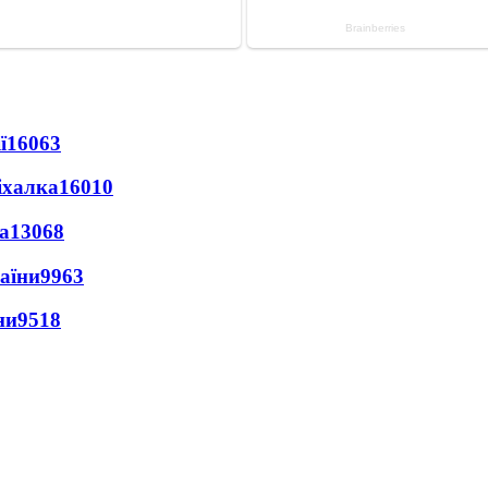
ї
16063
іхалка
16010
а
13068
раїни
9963
ни
9518