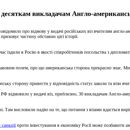
м десяткам викладачам Англо-американс
овідомило про відмову у видачі російських віз вчителям англо-а
риховує частину обставин цієї історії.
час їздили в Росію в якості співробітників посольства з дипло
правовим полем, про що американська сторона прекрасно знає. 
ьку сторону привести у відповідність статус школи та візи вчит
 відмовило у видачі віз, приблизно, 30 викладачам Англо-америк
Там висловили надію на те, що питання з візами вдасться виріш
 санкції
проти інвестування в економіку Росії може позбавити а