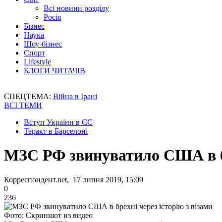
Всі новини розділу
Росія
Бізнес
Наука
Шоу-бізнес
Спорт
Lifestyle
БЛОГИ ЧИТАЧІВ
СПЕЦТЕМА:
Війна в Ірані
ВСІ ТЕМИ
Вступ України в ЄС
Теракт в Барселоні
МЗС РФ звинуватило США в бр
Корреспондент.net, 17 липня 2019, 15:09
0
236
Фото: Скриншот из видео