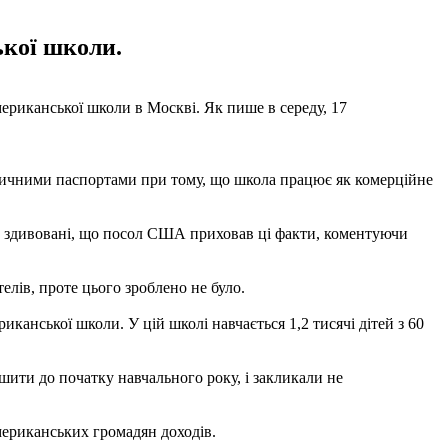
ької школи.
мериканської школи в Москві. Як пише в середу, 17
матичними паспортами при тому, що школа працює як комерційне
Ми здивовані, що посол США приховав ці факти, коментуючи
елів, проте цього зроблено не було.
анської школи. У цій школі навчається 1,2 тисячі дітей з 60
ити до початку навчального року, і закликали не
мериканських громадян доходів.