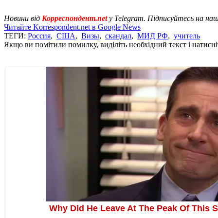
Новини від
Корреспондент.net
у Telegram. Підписуйтесь на на
Читайте Korrespondent.net в Google News
ТЕГИ:
Россия
,
США
,
Визы
,
скандал
,
МИД РФ
,
учитель
Якщо ви помітили помилку, виділіть необхідний текст і натисніт