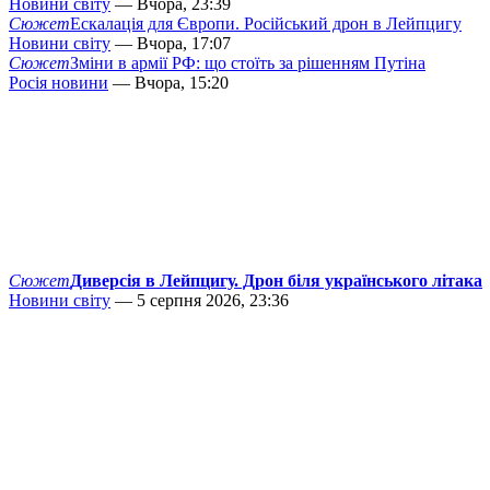
Новини світу
— Вчора, 23:39
Сюжет
Ескалація для Європи. Російський дрон в Лейпцигу
Новини світу
— Вчора, 17:07
Сюжет
Зміни в армії РФ: що стоїть за рішенням Путіна
Росія новини
— Вчора, 15:20
Сюжет
Диверсія в Лейпцигу. Дрон біля українського літака
Новини світу
— 5 серпня 2026, 23:36