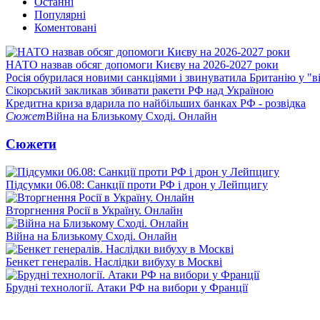
Останні
Популярні
Коментовані
НАТО назвав обсяг допомоги Києву на 2026-2027 роки
Росія обурилася новими санкціями і звинуватила Британію у "в
Сікорський закликав збивати ракети РФ над Україною
Кредитна криза вдарила по найбільших банках РФ - розвідка
Сюжет
Війна на Близькому Сході. Онлайн
Сюжети
Підсумки 06.08: Санкції проти РФ і дрон у Лейпцигу
Вторгнення Росії в Україну. Онлайн
Війна на Близькому Сході. Онлайн
Бенкет генералів. Наслідки вибуху в Москві
Брудні технології. Атаки РФ на вибори у Франції