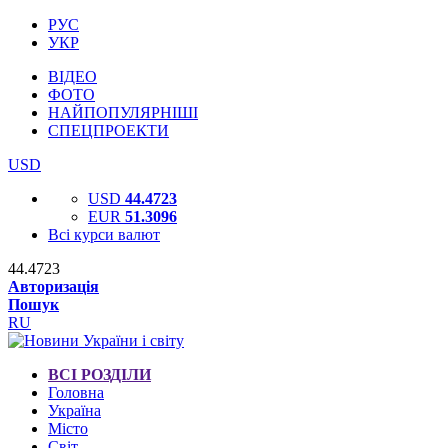
РУС
УКР
ВІДЕО
ФОТО
НАЙПОПУЛЯРНІШІ
СПЕЦПРОЕКТИ
USD
USD
44.4723
EUR
51.3096
Всі курси валют
44.4723
Авторизація
Пошук
RU
ВСІ РОЗДІЛИ
Головна
Україна
Місто
Світ