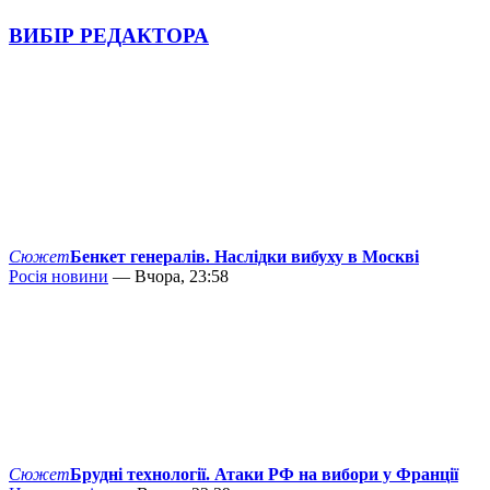
ВИБІР РЕДАКТОРА
Сюжет
Бенкет генералів. Наслідки вибуху в Москві
Росія новини
— Вчора, 23:58
Сюжет
Брудні технології. Атаки РФ на вибори у Франції