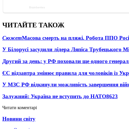
ЧИТАЙТЕ ТАКОЖ
Сюжет
Масова смерть на пляжі. Робота ППО Росі
У Білорусі засудили лідера Ляпіса Трубецького М
Другий за день: у РФ поховали ще одного генерал
ЄС відзавтра змінює правила для чоловіків із Ук
У МЗС РФ відкинули можливість завершення вій
Залужний: Україна не вступить до НАТО
8623
Читати коментарі
Новини світу