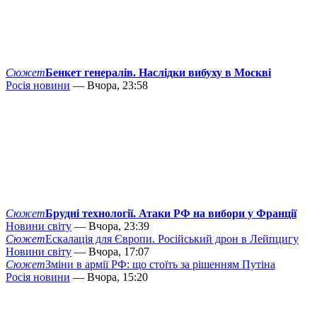
Сюжет
Бенкет генералів. Наслідки вибуху в Москві
Росія новини
— Вчора, 23:58
Сюжет
Брудні технології. Атаки РФ на вибори у Франції
Новини світу
— Вчора, 23:39
Сюжет
Ескалація для Європи. Російський дрон в Лейпцигу
Новини світу
— Вчора, 17:07
Сюжет
Зміни в армії РФ: що стоїть за рішенням Путіна
Росія новини
— Вчора, 15:20