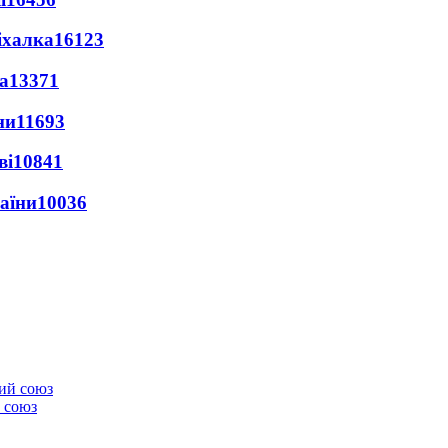
іхалка
16123
а
13371
ни
11693
ві
10841
раїни
10036
 союз