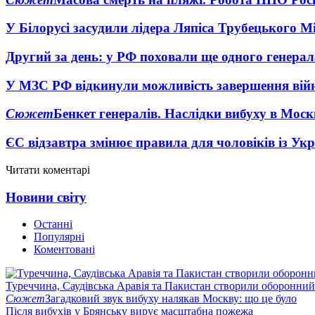
У Білорусі засудили лідера Ляпіса Трубецького М
Другий за день: у РФ поховали ще одного генерал
У МЗС РФ відкинули можливість завершення вій
Сюжет
Бенкет генералів. Наслідки вибуху в Моск
ЄС відзавтра змінює правила для чоловіків із Ук
Читати коментарі
Новини світу
Останні
Популярні
Коментовані
Туреччина, Саудівська Аравія та Пакистан створили оборонний
Сюжет
Загадковий звук вибуху налякав Москву: що це було
Після вибухів у Брянську вирує масштабна пожежа