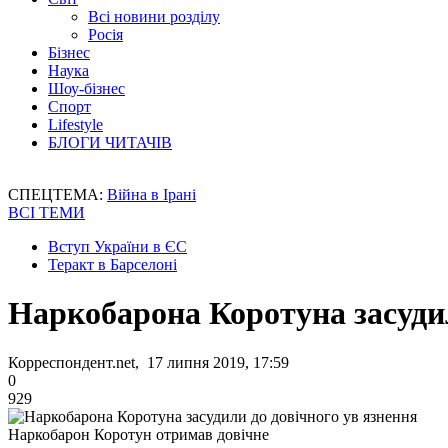
Всі новини розділу
Росія
Бізнес
Наука
Шоу-бізнес
Спорт
Lifestyle
БЛОГИ ЧИТАЧІВ
СПЕЦТЕМА:
Війна в Ірані
ВСІ ТЕМИ
Вступ України в ЄС
Теракт в Барселоні
Наркобарона Коротуна засудил
Корреспондент.net, 17 липня 2019, 17:59
0
929
Наркобарон Коротун отримав довічне