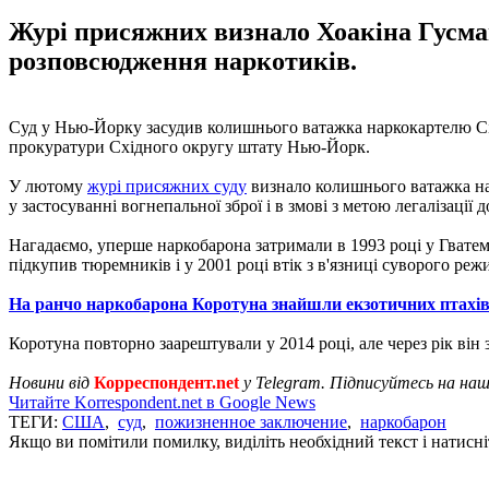
Журі присяжних визнало Хоакіна Гусмана
розповсюдження наркотиків.
Суд у Нью-Йорку засудив колишнього ватажка наркокартелю Сін
прокуратури Східного округу штату Нью-Йорк.
У лютому
журі присяжних суду
визнало колишнього ватажка нар
у застосуванні вогнепальної зброї і в змові з метою легалізації д
Нагадаємо, уперше наркобарона затримали в 1993 році у Гватема
підкупив тюремників і у 2001 році втік з в'язниці суворого ре
На ранчо наркобарона Коротуна знайшли екзотичних птахі
Коротуна повторно заарештували у 2014 році, але через рік він
Новини від
Корреспондент.net
у Telegram. Підписуйтесь на на
Читайте Korrespondent.net в Google News
ТЕГИ:
США
,
суд
,
пожизненное заключение
,
наркобарон
Якщо ви помітили помилку, виділіть необхідний текст і натисніт