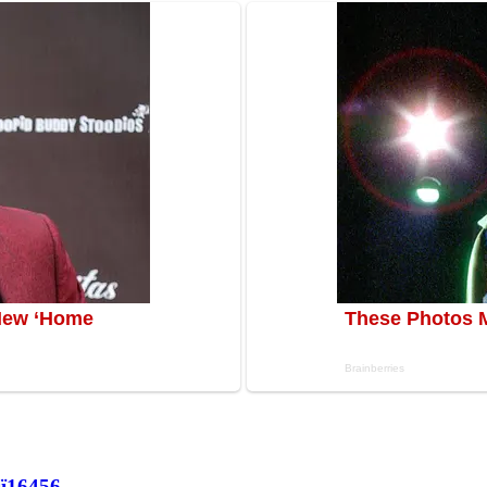
ї
16456