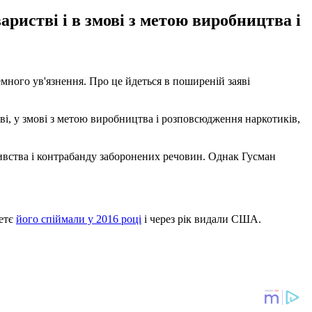
ристві і в змові з метою виробництва і
ного ув'язнення. Про це йдеться в поширеній заяві
і, у змові з метою виробництва і розповсюдження наркотиків,
вбивства і контрабанду заборонених речовин. Однак Гусман
ретє
його спіймали у 2016 році
і через рік видали США.