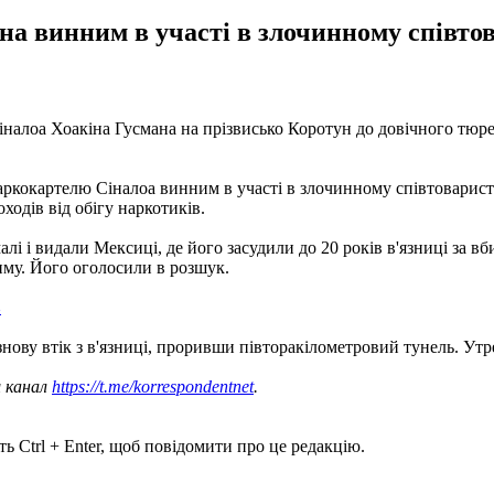
 винним в участі в злочинному співтова
алоа Хоакіна Гусмана на прізвисько Коротун до довічного тюрем
кокартелю Сіналоа винним в участі в злочинному співтовариств
оходів від обігу наркотиків.
лі і видали Мексиці, де його засудили до 20 років в'язниці за 
жиму. Його оголосили в розшук.
в
 знову втік з в'язниці, проривши півторакілометровий тунель. Ут
ш канал
https://t.me/korrespondentnet
.
ь Ctrl + Enter, щоб повідомити про це редакцію.