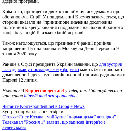
ядерної програми.
Крім того, президенти двох країн обмінялися думками про
обстановку в Сирії. У повідомленні Кремля зазначається, що
сторони вказали на "принципове значення досягнення
політичного врегулювання і подолання наслідків збройного
конфлікту" в цій близькосхідній державі.
Також наголошується, що президент Франції прийняв
запрошення Путіна відвідати Москву на День Перемоги 9
травня 2020 року.
Раніше в Офісі президента України заявили, що
для зустрічі
глав держав у нормандському форматі
мають бути виконані
домовленості, досягнуті зовнішньополітичними радниками в
Парижі 12 липня.
Новини від
Корреспондент.net
у Telegram. Підписуйтесь на
наш канал
https://t.me/korrespondentnet
.
Читайте Korrespondent.net в Google News
Зустріч нормандської четвірки
Сюжет
Лист Козака і майбутнє "нормандської четвірки"
Телеканал "Россия 1" заявив, що записав інтерв'ю з
Зеленським