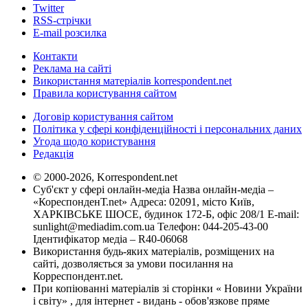
Twitter
RSS-стрічки
E-mail розсилка
Контакти
Реклама на сайті
Використання матеріалів korrespondent.net
Правила користування сайтом
Договір користування сайтом
Політика у сфері конфіденційності і персональних даних
Угода щодо користування
Редакція
© 2000-2026, Korrespondent.net
Суб'єкт у сфері онлайн-медіа Назва онлайн-медіа –
«КореспонденТ.net» Адреса: 02091, місто Київ,
ХАРКІВСЬКЕ ШОСЕ, будинок 172-Б, офіс 208/1 E-mail:
sunlight@mediadim.com.ua
Телефон: 044-205-43-00
Ідентифікатор медіа – R40-06068
Використання будь-яких матеріалів, розміщених на
сайті, дозволяється за умови посилання на
Корреспондент.net.
При копіюванні матеріалів зі сторінки « Новини України
і світу» , для інтернет - видань - обов'язкове пряме