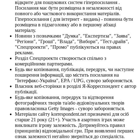
відкрите для пошукових систем гіперпосилання .
Посилання має бути розміщена в незалежності від
повного або часткового використання матеріалів.
Гіперпосилання ( для інтернет - видань) - повинна бути
розміщена в підзаголовку або в першому абзаці
матеріалу.
Новини з позначками "Думка", "Експертиза", "Заява",
"Регіони", "Гроші", "Влада", "Вибори", "Тест-драйв",
"Спецпроекти", "Промо" публікуються на правах
реклами.
Розділ Спецпроекти створюється спільно з
комерційними партнерами.
Будь яке копіювання, публікація, передрук, чи наступне
поширення інформації, що містить посилання на
"Інтерфакс-Україна", EPA / UPG, суворо забороняється.
Власник веб-сторінки в розділі Я-Корреспондент є автор
публікації.
Будь-яке копіювання, передрук та відтворення
фотографічних творів та/або аудіовізуальних творів
правовласника Getty Images - суворо забороняється.
Матеріали сайту korrespondent.net призначені для осіб
старше 21 року (21+). Участь в азартних іграх може
викликати ігрову залежність. Дотримуйтесь правил
(принципів) відповідальної гри. При виявленні перших
ознак залежності негайно зверніться до спеціаліста.