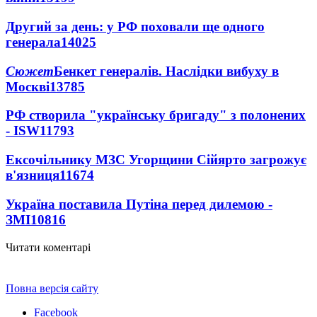
Другий за день: у РФ поховали ще одного
генерала
14025
Сюжет
Бенкет генералів. Наслідки вибуху в
Москві
13785
РФ створила "українську бригаду" з полонених
- ISW
11793
Ексочільнику МЗС Угорщини Сійярто загрожує
в'язниця
11674
Україна поставила Путіна перед дилемою -
ЗМІ
10816
Читати коментарі
Повна версія сайту
Facebook