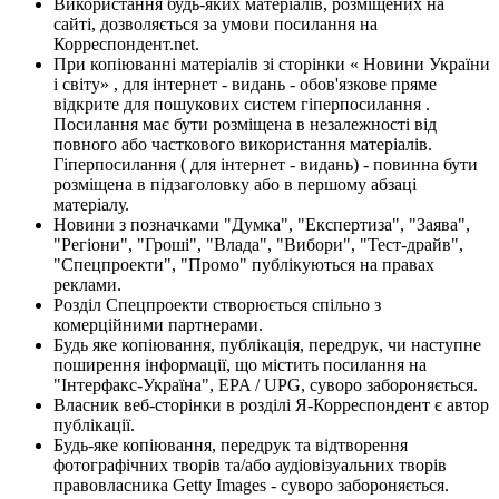
Використання будь-яких матеріалів, розміщених на
сайті, дозволяється за умови посилання на
Корреспондент.net.
При копіюванні матеріалів зі сторінки « Новини України
і світу» , для інтернет - видань - обов'язкове пряме
відкрите для пошукових систем гіперпосилання .
Посилання має бути розміщена в незалежності від
повного або часткового використання матеріалів.
Гіперпосилання ( для інтернет - видань) - повинна бути
розміщена в підзаголовку або в першому абзаці
матеріалу.
Новини з позначками "Думка", "Експертиза", "Заява",
"Регіони", "Гроші", "Влада", "Вибори", "Тест-драйв",
"Спецпроекти", "Промо" публікуються на правах
реклами.
Розділ Спецпроекти створюється спільно з
комерційними партнерами.
Будь яке копіювання, публікація, передрук, чи наступне
поширення інформації, що містить посилання на
"Інтерфакс-Україна", EPA / UPG, суворо забороняється.
Власник веб-сторінки в розділі Я-Корреспондент є автор
публікації.
Будь-яке копіювання, передрук та відтворення
фотографічних творів та/або аудіовізуальних творів
правовласника Getty Images - суворо забороняється.