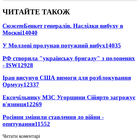
ЧИТАЙТЕ ТАКОЖ
Сюжет
Бенкет генералів. Наслідки вибуху в
Москві
14040
У Молдові пролунав потужний вибух
14035
РФ створила "українську бригаду" з полонених
- ISW
12928
Іран висунув США вимоги для розблокування
Ормузу
12337
Ексочільнику МЗС Угорщини Сійярто загрожує
в'язниця
12269
Росіяни змінили ставлення до війни -
опитування
11552
Читати коментарі