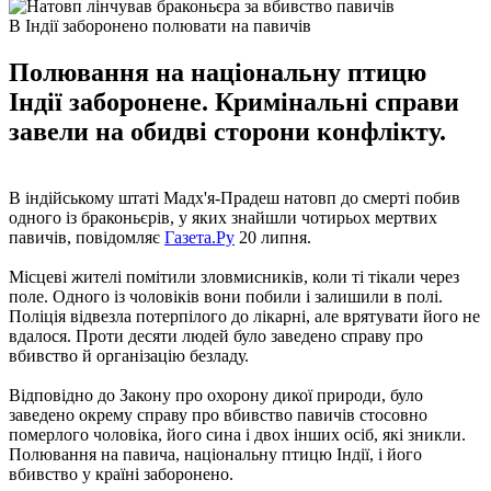
В Індії заборонено полювати на павичів
Полювання на національну птицю
Індії заборонене. Кримінальні справи
завели на обидві сторони конфлікту.
В індійському штаті Мадх'я-Прадеш натовп до смерті побив
одного із браконьєрів, у яких знайшли чотирьох мертвих
павичів, повідомляє
Газета.Ру
20 липня.
Місцеві жителі помітили зловмисників, коли ті тікали через
поле. Одного із чоловіків вони побили і залишили в полі.
Поліція відвезла потерпілого до лікарні, але врятувати його не
вдалося. Проти десяти людей було заведено справу про
вбивство й організацію безладу.
Відповідно до Закону про охорону дикої природи, було
заведено окрему справу про вбивство павичів стосовно
померлого чоловіка, його сина і двох інших осіб, які зникли.
Полювання на павича, національну птицю Індії, і його
вбивство у країні заборонено.