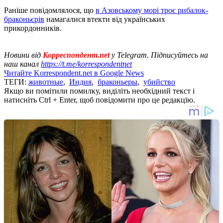
Раніше повідомлялося, що
в Азовському морі троє рибалок-
браконьєрів
намагалися втекти від українських
прикордонників.
Новини від
Корреспондент.net
у Telegram. Підписуйтесь на
наш канал
https://t.me/korrespondentnet
Читайте Korrespondent.net в Google News
ТЕГИ:
животные
,
Индия
,
браконьеры
,
убийство
Якщо ви помітили помилку, виділіть необхідний текст і
натисніть Ctrl + Enter, щоб повідомити про це редакцію.