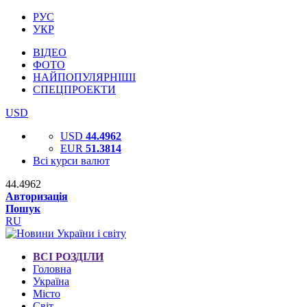
РУС
УКР
ВІДЕО
ФОТО
НАЙПОПУЛЯРНІШІ
СПЕЦПРОЕКТИ
USD
USD
44.4962
EUR
51.3814
Всі курси валют
44.4962
Авторизація
Пошук
RU
ВСІ РОЗДІЛИ
Головна
Україна
Місто
Світ