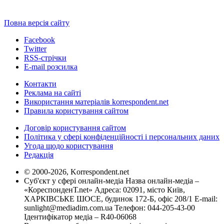
Повна версія сайту
Facebook
Twitter
RSS-стрічки
E-mail розсилка
Контакти
Реклама на сайті
Використання матеріалів korrespondent.net
Правила користування сайтом
Договір користування сайтом
Політика у сфері конфіденційності і персональних даних
Угода щодо користування
Редакція
© 2000-2026, Korrespondent.net
Суб'єкт у сфері онлайн-медіа Назва онлайн-медіа –
«КореспонденТ.net» Адреса: 02091, місто Київ,
ХАРКІВСЬКЕ ШОСЕ, будинок 172-Б, офіс 208/1 E-mail:
sunlight@mediadim.com.ua
Телефон: 044-205-43-00
Ідентифікатор медіа – R40-06068