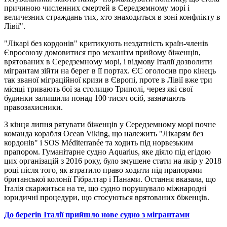
причиною численних смертей в Середземному морі і
величезних страждань тих, хто знаходиться в зоні конфлікту в
Лівії".
"Лікарі без кордонів" критикують нездатність країн-членів
Євросоюзу домовитися про механізм прийому біженців,
врятованих в Середземному морі, і відмову Італії дозволити
мігрантам зійти на берег в її портах. ЄС оголосив про кінець
так званої міграційної кризи в Європі, проте в Лівії вже три
місяці тривають бої за столицю Триполі, через які свої
будинки залишили понад 100 тисяч осіб, зазначають
правозахисники.
З кінця липня рятувати біженців у Середземному морі почне
команда корабля Ocean Viking, що належить "Лікарям без
кордонів" і SOS Méditerranée та ходить під норвезьким
прапором. Гуманітарне судно Aquarius, яке діяло під егідою
цих організацій з 2016 року, було змушене стати на якір у 2018
році після того, як втратило право ходити під прапорами
британської колонії Гібралтар і Панами. Остання вказала, що
Італія скаржиться на те, що судно порушувало міжнародні
юридичні процедури, що стосуються врятованих біженців.
До берегів Італії прийшло нове судно з мігрантами