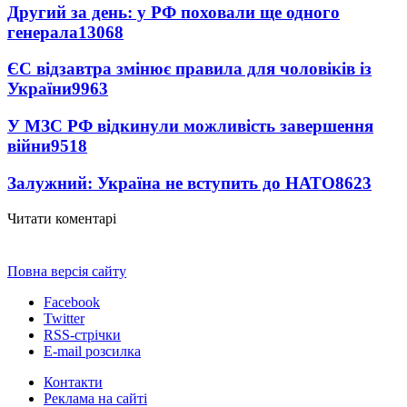
Другий за день: у РФ поховали ще одного
генерала
13068
ЄС відзавтра змінює правила для чоловіків із
України
9963
У МЗС РФ відкинули можливість завершення
війни
9518
Залужний: Україна не вступить до НАТО
8623
Читати коментарі
Повна версія сайту
Facebook
Twitter
RSS-стрічки
E-mail розсилка
Контакти
Реклама на сайті