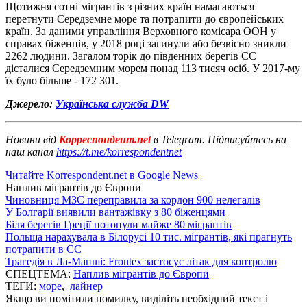
Щотижня сотні мігрантів з різних країн намагаються
перетнути Середземне море та потрапити до європейських
країн. За даними управління Верховного комісара ООН у
справах біженців, у 2018 році загинули або безвісно зникли
2262 людини. Загалом торік до південних берегів ЄС
дісталися Середземним морем понад 113 тисяч осіб. У 2017-му
їх було більше - 172 301.
Джерело:
Українська служба DW
Новини від
Корреспондент.net
в Telegram. Підписуйтесь на
наш канал
https://t.me/korrespondentnet
Читайте Korrespondent.net в Google News
Наплив мігрантів до Європи
Чиновниця МЗС переправила за кордон 900 нелегалів
У Болгарії виявили вантажівку з 80 біженцями
Біля берегів Греції потонули майже 80 мігрантів
Польща нарахувала в Білорусі 10 тис. мігрантів, які прагнуть
потрапити в ЄС
Трагедія в Ла-Манші: Frontex застосує літак для контролю
СПЕЦТЕМА:
Наплив мігрантів до Європи
ТЕГИ:
море
,
лайнер
Якщо ви помітили помилку, виділіть необхідний текст і