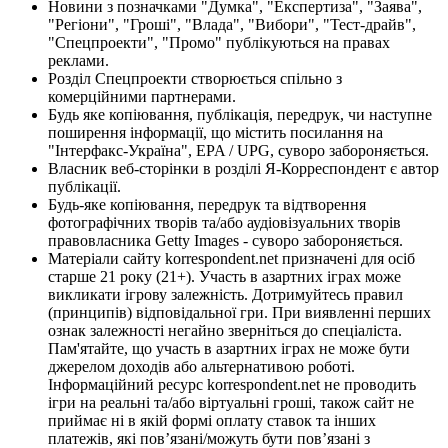
Новини з позначками "Думка", "Експертиза", "Заява",
"Регіони", "Гроші", "Влада", "Вибори", "Тест-драйв",
"Спецпроекти", "Промо" публікуються на правах
реклами.
Розділ Спецпроекти створюється спільно з
комерційними партнерами.
Будь яке копіювання, публікація, передрук, чи наступне
поширення інформації, що містить посилання на
"Інтерфакс-Україна", EPA / UPG, суворо забороняється.
Власник веб-сторінки в розділі Я-Корреспондент є автор
публікації.
Будь-яке копіювання, передрук та відтворення
фотографічних творів та/або аудіовізуальних творів
правовласника Getty Images - суворо забороняється.
Матеріали сайту korrespondent.net призначені для осіб
старше 21 року (21+). Участь в азартних іграх може
викликати ігрову залежність. Дотримуйтесь правил
(принципів) відповідальної гри. При виявленні перших
ознак залежності негайно зверніться до спеціаліста.
Пам'ятайте, що участь в азартних іграх не може бути
джерелом доходів або альтернативою роботі.
Інформаційний ресурс korrespondent.net не проводить
ігри на реальні та/або віртуальні гроші, також сайт не
приймає ні в якій формі оплату ставок та інших
платежів, які пов’язані/можуть бути пов’язані з