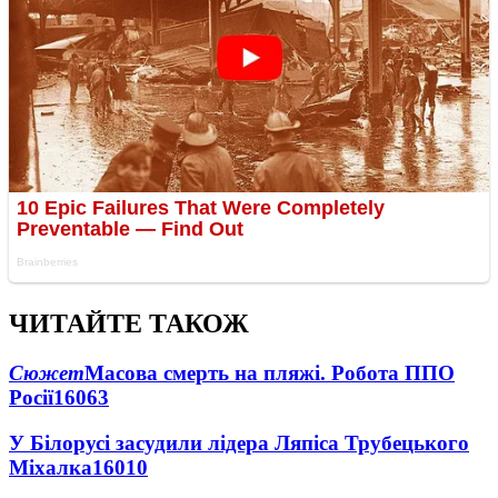
ЧИТАЙТЕ ТАКОЖ
Сюжет
Масова смерть на пляжі. Робота ППО
Росії
16063
У Білорусі засудили лідера Ляпіса Трубецького
Міхалка
16010