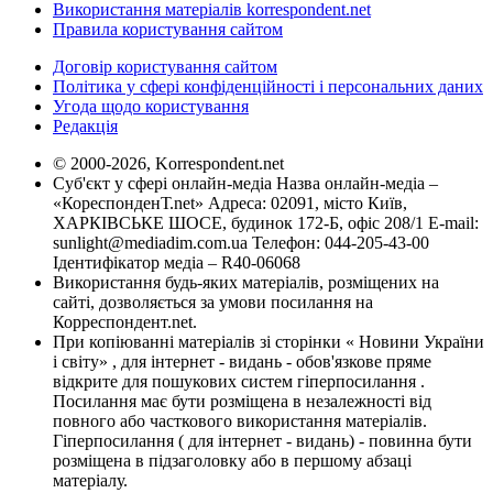
Використання матеріалів korrespondent.net
Правила користування сайтом
Договір користування сайтом
Політика у сфері конфіденційності і персональних даних
Угода щодо користування
Редакція
© 2000-2026, Korrespondent.net
Суб'єкт у сфері онлайн-медіа Назва онлайн-медіа –
«КореспонденТ.net» Адреса: 02091, місто Київ,
ХАРКІВСЬКЕ ШОСЕ, будинок 172-Б, офіс 208/1 E-mail:
sunlight@mediadim.com.ua
Телефон: 044-205-43-00
Ідентифікатор медіа – R40-06068
Використання будь-яких матеріалів, розміщених на
сайті, дозволяється за умови посилання на
Корреспондент.net.
При копіюванні матеріалів зі сторінки « Новини України
і світу» , для інтернет - видань - обов'язкове пряме
відкрите для пошукових систем гіперпосилання .
Посилання має бути розміщена в незалежності від
повного або часткового використання матеріалів.
Гіперпосилання ( для інтернет - видань) - повинна бути
розміщена в підзаголовку або в першому абзаці
матеріалу.