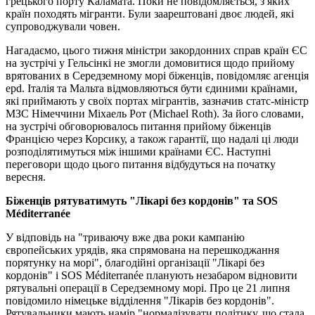
грецького порту Каламата. Поки не повідомляється, з яких
країн походять мігранти. Були заарештовані двоє людей, які
супроводжували човен.
Нагадаємо, цього тижня міністри закордонних справ країн ЄС
на зустрічі у Гельсінкі не змогли домовитися щодо прийому
врятованих в Середземному морі біженців, повідомляє агенція
epd. Італія та Мальта відмовляються бути єдиними країнами,
які приймають у своїх портах мігрантів, зазначив статс-міністр
МЗС Німеччини Міхаель Рот (Michael Roth). За його словами,
на зустрічі обговорювалось питання прийому біженців
Францією через Корсику, а також гарантії, що надалі ці люди
розподілятимуться між іншими країнами ЄС. Наступні
переговори щодо цього питання відбудуться на початку
вересня.
Біженців рятуватимуть "Лікарі без кордонів" та SOS
Méditerranée
У відповідь на "триваючу вже два роки кампанію
європейських урядів, яка спрямована на перешкоджання
порятунку на морі", благодійні організації "Лікарі без
кордонів" і SOS Méditerranée планують незабаром відновити
рятувальні операції в Середземному морі. Про це 21 липня
повідомило німецьке відділення "Лікарів без кордонів".
Рятувальники мають намір "нормалізувати політику, що стала