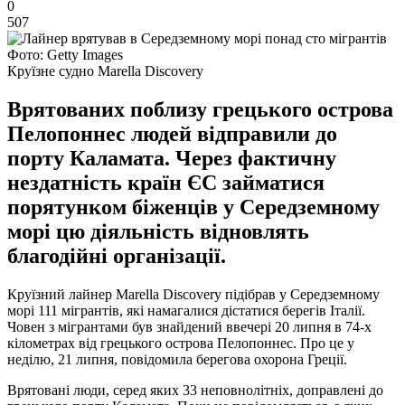
0
507
Фото: Getty Images
Круїзне судно Marella Discovery
Врятованих поблизу грецького острова
Пелопоннес людей відправили до
порту Каламата. Через фактичну
нездатність країн ЄС займатися
порятунком біженців у Середземному
морі цю діяльність відновлять
благодійні організації.
Круїзний лайнер Marella Discovery підібрав у Середземному
морі 111 мігрантів, які намагалися дістатися берегів Італії.
Човен з мігрантами був знайдений ввечері 20 липня в 74-х
кілометрах від грецького острова Пелопоннес. Про це у
неділю, 21 липня, повідомила берегова охорона Греції.
Врятовані люди, серед яких 33 неповнолітніх, доправлені до