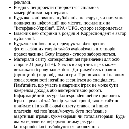
реклами.
Розділ Спецпроекти створюється спільно з
комерційними партнерами.
Будь яке копіювання, публікація, передрук, чи наступне
поширення інформації, що містить посилання на
"Інтерфакс-Україна", EPA / UPG, суворо забороняється.
Власник веб-сторінки в розділі Я-Корреспондент є автор
публікації.
Будь-яке копіювання, передрук та відтворення
фотографічних творів та/або аудіовізуальних творів
правовласника Getty Images - суворо забороняється.
Матеріали сайту korrespondent.net призначені для осіб
старше 21 року (21+). Участь в азартних іграх може
викликати ігрову залежність. Дотримуйтесь правил
(принципів) відповідальної гри. При виявленні перших
ознак залежності негайно зверніться до спеціаліста.
Пам'ятайте, що участь в азартних іграх не може бути
джерелом доходів або альтернативою роботі.
Інформаційний ресурс korrespondent.net не проводить
ігри на реальні та/або віртуальні гроші, також сайт не
приймає ні в якій формі оплату ставок та інших
платежів, які пов’язані/можуть бути пов’язані з
азартними іграми, букмекерами чи тоталізаторами. Будь-
які матеріали на інформаційному ресурсі
korrespondent.net публікуються виключно в