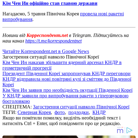
Кім Чен Ин офіційно став главою держави
Нагадаємо, 5 травня Північна Корея
провела нові ракетні
випробування
.
Новини від
Корреспондент.net
в Telegram. Підписуйтесь на
наш канал
https://t.me/korrespondentnet
Читайте Korrespondent.net в Google News
Загострення ситуації навколо Пiвнічної Кореї
Кім Чен Ин наказав збільшити ядерний арсенал КНДР в
геометричній прогресії
Президент Південної Кореї запропонував КНДР переговори
КНДР відправила нові повітряні кулі зі сміттям до Південної
Кореї
Кім Чен Ин заявив про необхідність окупації Південної Кореї
У КНДР заявили про випробування ракети з гіперзвуковою
боєголовкою
СПЕЦТЕМА:
Загострення ситуації навколо Пiвнічної Кореї
ТЕГИ:
Северная Корея
,
фото
,
подлодки
,
КНДР
Якщо ви помітили помилку, виділіть необхідний текст і
натисніть Ctrl + Enter, щоб повідомити про це редакцію.