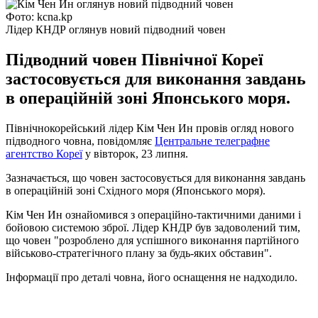
Фото: kcna.kp
Лідер КНДР оглянув новий підводний човен
Підводний човен Північної Кореї
застосовується для виконання завдань
в операційній зоні Японського моря.
Північнокорейський лідер Кім Чен Ин провів огляд нового
підводного човна, повідомляє
Центральне телеграфне
агентство Кореї
у вівторок, 23 липня.
Зазначається, що човен застосовується для виконання завдань
в операційній зоні Східного моря (Японського моря).
Кім Чен Ин ознайомився з операційно-тактичними даними і
бойовою системою зброї. Лідер КНДР був задоволений тим,
що човен "розроблено для успішного виконання партійного
військово-стратегічного плану за будь-яких обставин".
Інформації про деталі човна, його оснащення не надходило.