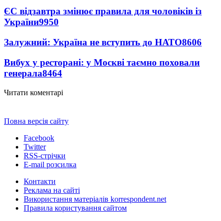
ЄС відзавтра змінює правила для чоловіків із
України
9950
Залужний: Україна не вступить до НАТО
8606
Вибух у ресторані: у Москві таємно поховали
генерала
8464
Читати коментарі
Повна версія сайту
Facebook
Twitter
RSS-стрічки
E-mail розсилка
Контакти
Реклама на сайті
Використання матеріалів korrespondent.net
Правила користування сайтом