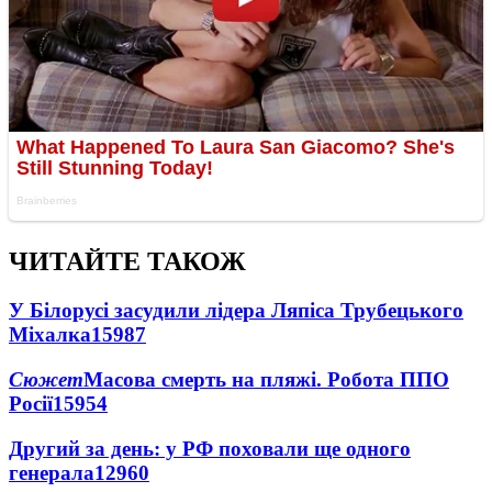
ЧИТАЙТЕ ТАКОЖ
У Білорусі засудили лідера Ляпіса Трубецького
Міхалка
15987
Сюжет
Масова смерть на пляжі. Робота ППО
Росії
15954
Другий за день: у РФ поховали ще одного
генерала
12960