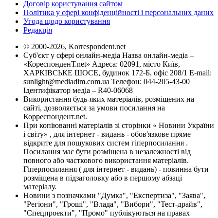
Договір користування сайтом
Політика у сфері конфіденційності і персональних даних
Угода щодо користування
Редакція
© 2000-2026, Korrespondent.net
Суб'єкт у сфері онлайн-медіа Назва онлайн-медіа –
«КореспонденТ.net» Адреса: 02091, місто Київ,
ХАРКІВСЬКЕ ШОСЕ, будинок 172-Б, офіс 208/1 E-mail:
sunlight@mediadim.com.ua
Телефон: 044-205-43-00
Ідентифікатор медіа – R40-06068
Використання будь-яких матеріалів, розміщених на
сайті, дозволяється за умови посилання на
Корреспондент.net.
При копіюванні матеріалів зі сторінки « Новини України
і світу» , для інтернет - видань - обов'язкове пряме
відкрите для пошукових систем гіперпосилання .
Посилання має бути розміщена в незалежності від
повного або часткового використання матеріалів.
Гіперпосилання ( для інтернет - видань) - повинна бути
розміщена в підзаголовку або в першому абзаці
матеріалу.
Новини з позначками "Думка", "Експертиза", "Заява",
"Регіони", "Гроші", "Влада", "Вибори", "Тест-драйв",
"Спецпроекти", "Промо" публікуються на правах