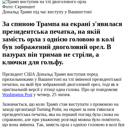
Фото: Скриншот
Дональд Трамп під час виступу у Вашингтоні
За спиною Трампа на екрані з'явилася
президентська печатка, на якій
замість орла з однією головою в колі
був зображений двоголовий орел. В
пазурах він тримав не стріли, а
ключки для гольфу.
Президент США Дональд Трамп виступив перед
прихильниками у Вашингтоні на тлі зміненої президентської
печатки, на якій був зображений двоголовий орел, тоді як в
оригінальній версії у птиці одна голова. Про це повідомляє
Washington Post
у четвер, 25 липня.
Зазначається, що коли Трамп став виступати з промовою на
заході організації Turning Point, на екрані за ним з'явилася
президентська печатка, яка на перший погляд була схожа на
справжню, але при уважному розгляді можна було помітити,
що вона змінена. Так, замість орла з однією головою в колі був