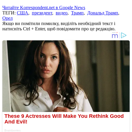
Читайте Korrespondent.net в Google News
ТЕГИ:
США
,
президент
,
видео
,
Трамп
,
Дональд Трамп
,
Орел
Якщо ви помітили помилку, виділіть необхідний текст і
натисніть Ctrl + Enter, щоб повідомити про це редакцію.