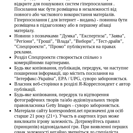
відкрите для пошукових систем гіперпосилання .
Посилання має бути розміщена в незалежності від
повного або часткового використання матеріалів.
Гіперпосилання ( для інтернет - видань) - повинна бути
розміщена в підзаголовку або в першому абзаці
матеріалу.
Новини з позначками "Думка", "Експертиза", "Заява",
"Регіони", "Гроші", "Влада", "Вибори", "Тест-драйв",
"Спецпроекти", "Промо" публікуються на правах
реклами.
Розділ Спецпроекти створюється спільно з
комерційними партнерами.
Будь яке копіювання, публікація, передрук, чи наступне
поширення інформації, що містить посилання на
"Інтерфакс-Україна", EPA / UPG, суворо забороняється.
Власник веб-сторінки в розділі Я-Корреспондент є автор
публікації.
Будь-яке копіювання, передрук та відтворення
фотографічних творів та/або аудіовізуальних творів
правовласника Getty Images - суворо забороняється.
Матеріали сайту korrespondent.net призначені для осіб
старше 21 року (21+). Участь в азартних іграх може
викликати ігрову залежність. Дотримуйтесь правил
(принципів) відповідальної гри. При виявленні перших
ознак залежності негайно зверніться до спеціаліста.