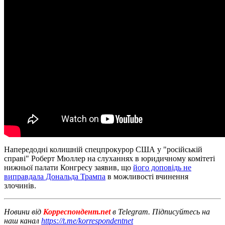
Напередодні колишній спецпрокурор США у "російській
справі" Роберт Мюллер на слуханнях в юридичному комітеті
нижньої палати Конгресу заявив, що
його доповідь не
виправдала Дональда Трампа
в можливості вчинення
злочинів.
Новини від
Корреспондент.net
в Telegram. Підписуйтесь на
наш канал
https://t.me/korrespondentnet