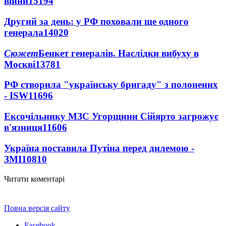
війни
15194
Другий за день: у РФ поховали ще одного
генерала
14020
Сюжет
Бенкет генералів. Наслідки вибуху в
Москві
13781
РФ створила "українську бригаду" з полонених
- ISW
11696
Ексочільнику МЗС Угорщини Сійярто загрожує
в'язниця
11606
Україна поставила Путіна перед дилемою -
ЗМІ
10810
Читати коментарі
Повна версія сайту
Facebook