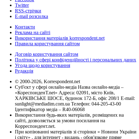
Twitter
RSS-стрічки
E-mail розсилка
Контакти
Реклама на сайті
Використання матеріалів korrespondent.net
Правила користування сайтом
Договір користування сайтом
Політика у сфері конфіденційності і персональних даних
Угода щодо користування
Редакція
© 2000-2026, Korrespondent.net
Суб'єкт у сфері онлайн-медіа Назва онлайн-медіа –
«КореспонденТ.net» Адреса: 02091, місто Київ,
ХАРКІВСЬКЕ ШОСЕ, будинок 172-Б, офіс 208/1 E-mail:
sunlight@mediadim.com.ua
Телефон: 044-205-43-00
Ідентифікатор медіа – R40-06068
Використання будь-яких матеріалів, розміщених на
сайті, дозволяється за умови посилання на
Корреспондент.net.
При копіюванні матеріалів зі сторінки « Новини України
і світу» , для інтернет - видань - обов'язкове пряме