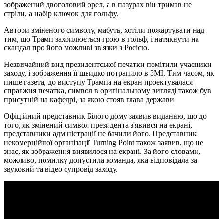
зображений двоголовий орел, а в пазурах він тримав не
стріли, а набір ключок для гольфу.
Автори зміненого символу, мабуть, хотіли пожартувати над
тим, що Трамп захоплюється грою в гольф, і натякнути на
скандал про його можливі зв'язки з Росією.
Незвичайний вид президентської печатки помітили учасники
заходу, і зображення її швидко потрапило в ЗМІ. Тим часом, як
пише газета, до виступу Трампа на екран проектувалася
справжня печатка, символ в оригінальному вигляді також був
присутній на кафедрі, за якою стояв глава держави.
Офіційний представник Білого дому заявив виданню, що до
того, як змінений символ президента з'явився на екрані,
представники адміністрації не бачили його. Представник
некомерційної організації Turning Point також заявив, що не
знає, як зображення виявилося на екрані. За його словами,
можливо, помилку допустила команда, яка відповідала за
звуковий та відео супровід заходу.