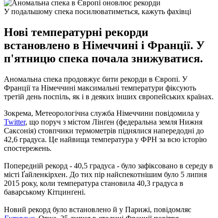
У подальшому спека посилюватиметься, кажуть фахівці
Нові температурні рекорди
встановлено в Німеччині і Франції. У
п'ятницю спека почала знижуватися.
Аномальна спека продовжує бити рекорди в Європі. У
Франції та Німеччині максимальні температури фіксують
третій день поспіль, як і в деяких інших європейських країнах.
Зокрема, Метеорологічна служба Німеччини повідомила у
Twitter
, що поруч з містом Лінґен (федеральна земля Нижня
Саксонія) стовпчики термометрів піднялися напередодні до
42,6 градуса. Це найвища температура у ФРН за всю історію
спостережень.
Попередній рекорд - 40,5 градуса - було зафіксовано в середу в
місті Ґайленкірхен. До тих пір найспекотнішим було 5 липня
2015 року, коли температура становила 40,3 градуса в
баварському Кітцинґені.
Новий рекорд було встановлено й у Парижі, повідомляє