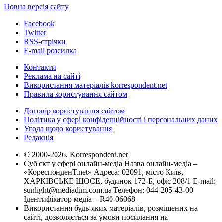
Повна версія сайту
Facebook
Twitter
RSS-стрічки
E-mail розсилка
Контакти
Реклама на сайті
Використання матеріалів korrespondent.net
Правила користування сайтом
Договір користування сайтом
Політика у сфері конфіденційності і персональних даних
Угода щодо користування
Редакція
© 2000-2026, Korrespondent.net
Суб'єкт у сфері онлайн-медіа Назва онлайн-медіа –
«КореспонденТ.net» Адреса: 02091, місто Київ,
ХАРКІВСЬКЕ ШОСЕ, будинок 172-Б, офіс 208/1 E-mail:
sunlight@mediadim.com.ua
Телефон: 044-205-43-00
Ідентифікатор медіа – R40-06068
Використання будь-яких матеріалів, розміщених на
сайті, дозволяється за умови посилання на