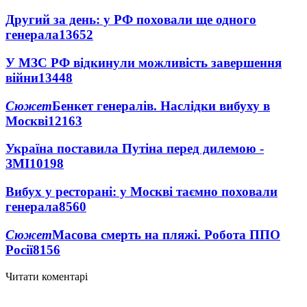
Другий за день: у РФ поховали ще одного
генерала
13652
У МЗС РФ відкинули можливість завершення
війни
13448
Сюжет
Бенкет генералів. Наслідки вибуху в
Москві
12163
Україна поставила Путіна перед дилемою -
ЗМІ
10198
Вибух у ресторані: у Москві таємно поховали
генерала
8560
Сюжет
Масова смерть на пляжі. Робота ППО
Росії
8156
Читати коментарі