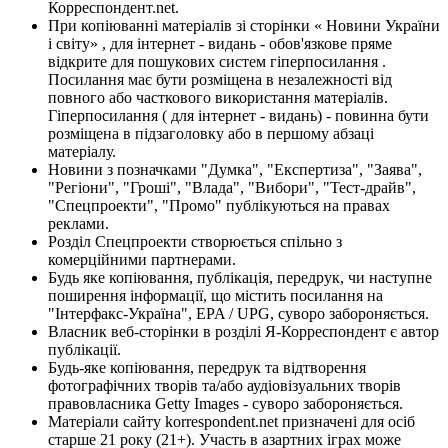
Корреспондент.net.
При копіюванні матеріалів зі сторінки « Новини України
і світу» , для інтернет - видань - обов'язкове пряме
відкрите для пошукових систем гіперпосилання .
Посилання має бути розміщена в незалежності від
повного або часткового використання матеріалів.
Гіперпосилання ( для інтернет - видань) - повинна бути
розміщена в підзаголовку або в першому абзаці
матеріалу.
Новини з позначками "Думка", "Експертиза", "Заява",
"Регіони", "Гроші", "Влада", "Вибори", "Тест-драйв",
"Спецпроекти", "Промо" публікуються на правах
реклами.
Розділ Спецпроекти створюється спільно з
комерційними партнерами.
Будь яке копіювання, публікація, передрук, чи наступне
поширення інформації, що містить посилання на
"Інтерфакс-Україна", EPA / UPG, суворо забороняється.
Власник веб-сторінки в розділі Я-Корреспондент є автор
публікації.
Будь-яке копіювання, передрук та відтворення
фотографічних творів та/або аудіовізуальних творів
правовласника Getty Images - суворо забороняється.
Матеріали сайту korrespondent.net призначені для осіб
старше 21 року (21+). Участь в азартних іграх може