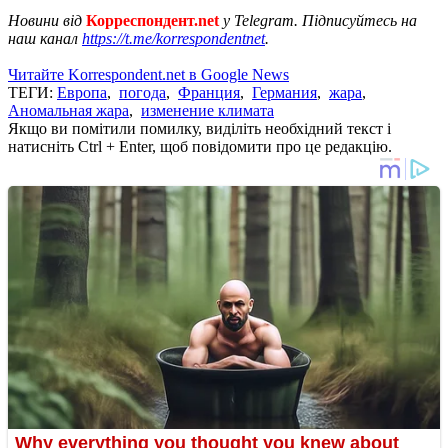
Новини від
Корреспондент.net
у Telegram. Підписуйтесь на
наш канал
https://t.me/korrespondentnet
.
Читайте Korrespondent.net в Google News
ТЕГИ:
Европа
,
погода
,
Франция
,
Германия
,
жара
,
Аномальная жара
,
изменение климата
Якщо ви помітили помилку, виділіть необхідний текст і
натисніть Ctrl + Enter, щоб повідомити про це редакцію.