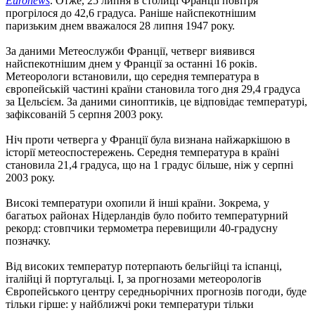
Euronews
. Отже, 25 липня в столиці Франції повітря
прогрілося до 42,6 градуса. Раніше найспекотнішим
паризьким днем ​​вважалося 28 липня 1947 року.
За даними Метеослужби Франції, четверг виявився
найспекотнішим днем ​​у Франції за останні 16 років.
Метеорологи встановили, що середня температура в
європейській частині країни становила того дня 29,4 градуса
за Цельсієм. За даними синоптиків, це відповідає температурі,
зафіксованій 5 серпня 2003 року.
Ніч проти четверга у Франції була визнана найжаркішою в
історії метеоспостережень. Середня температура в країні
становила 21,4 градуса, що на 1 градус більше, ніж у серпні
2003 року.
Високі температури охопили й інші країни. Зокрема, у
багатьох районах Нідерландів було побито температурний
рекорд: стовпчики термометра перевищили 40-градусну
позначку.
Від високих температур потерпають бельгійці та іспанці,
італійці й португальці. І, за прогнозами метеорологів
Європейського центру середньорічних прогнозів погоди, буде
тільки гірше: у найближчі роки температури тільки