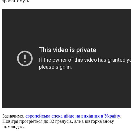
зростатимуть.
Зазначимо,
європейська спека дійде на вихідних в Україну
.
Повітря прогріється до 32 градусів, але з вівторка знову
похолодає.