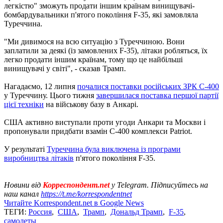
легкістю" зможуть продати іншим країнам винищувачі-
бомбардувальники п'ятого покоління F-35, які замовляла
Туреччина.
"Ми дивимося на всю ситуацію з Туреччиною. Вони
заплатили за деякі (із замовлених F-35), літаки робляться, їх
легко продати іншим країнам, тому що це найбільші
винищувачі у світі", - сказав Трамп.
Нагадаємо, 12 липня
почалися поставки російських ЗРК С-400
у Туреччину. Цього тижня
завершилася поставка першої партії
цієї техніки
на військову базу в Анкарі.
США активно виступали проти угоди Анкари та Москви і
пропонували придбати взамін С-400 комплекси Patriot.
У результаті
Туреччина була виключена із програми
виробництва літаків
п'ятого покоління F-35.
Новини від
Корреспондент.net
у Telegram. Підписуйтесь на
наш канал
https://t.me/korrespondentnet
Читайте Korrespondent.net в Google News
ТЕГИ:
Россия
,
США
,
Трамп
,
Дональд Трамп
,
F-35
,
самолеты