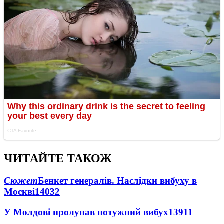
ЧИТАЙТЕ ТАКОЖ
Сюжет
Бенкет генералів. Наслідки вибуху в
Москві
14032
У Молдові пролунав потужний вибух
13911