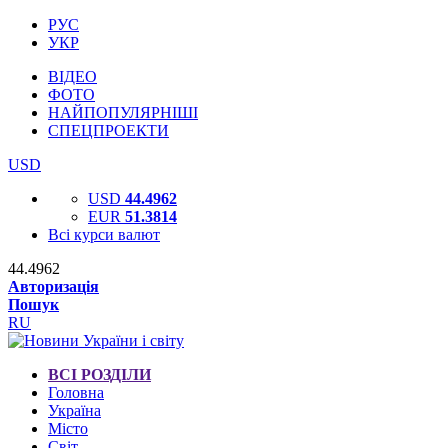
РУС
УКР
ВІДЕО
ФОТО
НАЙПОПУЛЯРНІШІ
СПЕЦПРОЕКТИ
USD
USD
44.4962
EUR
51.3814
Всі курси валют
44.4962
Авторизація
Пошук
RU
ВСІ РОЗДІЛИ
Головна
Україна
Місто
Світ