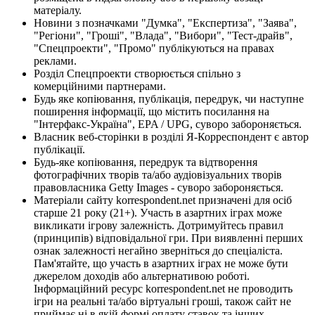
матеріалу.
Новини з позначками "Думка", "Експертиза", "Заява",
"Регіони", "Гроші", "Влада", "Вибори", "Тест-драйв",
"Спецпроекти", "Промо" публікуються на правах
реклами.
Розділ Спецпроекти створюється спільно з
комерційними партнерами.
Будь яке копіювання, публікація, передрук, чи наступне
поширення інформації, що містить посилання на
"Інтерфакс-Україна", EPA / UPG, суворо забороняється.
Власник веб-сторінки в розділі Я-Корреспондент є автор
публікації.
Будь-яке копіювання, передрук та відтворення
фотографічних творів та/або аудіовізуальних творів
правовласника Getty Images - суворо забороняється.
Матеріали сайту korrespondent.net призначені для осіб
старше 21 року (21+). Участь в азартних іграх може
викликати ігрову залежність. Дотримуйтесь правил
(принципів) відповідальної гри. При виявленні перших
ознак залежності негайно зверніться до спеціаліста.
Пам'ятайте, що участь в азартних іграх не може бути
джерелом доходів або альтернативою роботі.
Інформаційний ресурс korrespondent.net не проводить
ігри на реальні та/або віртуальні гроші, також сайт не
приймає ні в якій формі оплату ставок та інших