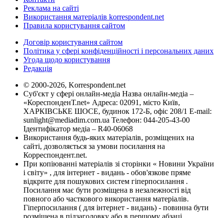
Реклама на сайті
Використання матеріалів korrespondent.net
Правила користування сайтом
Договір користування сайтом
Політика у сфері конфіденційності і персональних даних
Угода щодо користування
Редакція
© 2000-2026, Korrespondent.net
Суб'єкт у сфері онлайн-медіа Назва онлайн-медіа –
«КореспонденТ.net» Адреса: 02091, місто Київ,
ХАРКІВСЬКЕ ШОСЕ, будинок 172-Б, офіс 208/1 E-mail:
sunlight@mediadim.com.ua
Телефон: 044-205-43-00
Ідентифікатор медіа – R40-06068
Використання будь-яких матеріалів, розміщених на
сайті, дозволяється за умови посилання на
Корреспондент.net.
При копіюванні матеріалів зі сторінки « Новини України
і світу» , для інтернет - видань - обов'язкове пряме
відкрите для пошукових систем гіперпосилання .
Посилання має бути розміщена в незалежності від
повного або часткового використання матеріалів.
Гіперпосилання ( для інтернет - видань) - повинна бути
розміщена в підзаголовку або в першому абзаці