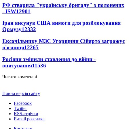
РФ створила "українську бригаду" з полонених
- ISW
12901
Іран висунув США вимоги для розблокування
Ормузу
12332
Ексочільнику МЗС Угорщини Сійярто загрожує
в'язниця
12265
Росіяни змінили ставлення до війни -
опитування
11536
Читати коментарі
Повна версія сайту
Facebook
Twitter
RSS-стрічки
E-mail розсилка
Контакти