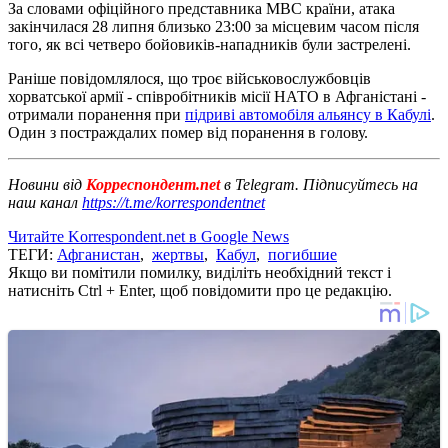
За словами офіційного представника МВС країни, атака
закінчилася 28 липня близько 23:00 за місцевим часом після
того, як всі четверо бойовиків-нападників були застрелені.
Раніше повідомлялося, що троє військовослужбовців
хорватської армії - співробітників місії НАТО в Афганістані -
отримали поранення при
підриві автомобіля альянсу в Кабулі
.
Один з постраждалих помер від поранення в голову.
Новини від
Корреспондент.net
в Telegram. Підписуйтесь на
наш канал
https://t.me/korrespondentnet
Читайте Korrespondent.net в Google News
ТЕГИ:
Афганистан
,
жертвы
,
Кабул
,
погибшие
Якщо ви помітили помилку, виділіть необхідний текст і
натисніть Ctrl + Enter, щоб повідомити про це редакцію.