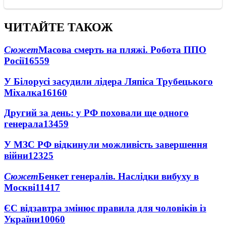
ЧИТАЙТЕ ТАКОЖ
Сюжет
Масова смерть на пляжі. Робота ППО
Росії
16559
У Білорусі засудили лідера Ляпіса Трубецького
Міхалка
16160
Другий за день: у РФ поховали ще одного
генерала
13459
У МЗС РФ відкинули можливість завершення
війни
12325
Сюжет
Бенкет генералів. Наслідки вибуху в
Москві
11417
ЄС відзавтра змінює правила для чоловіків із
України
10060