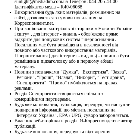
sunlight@mediadim.com.ua
Телефон: 044-205-43-00
Ідентифікатор медіа – R40-06068
Використання будь-яких матеріалів, розміщених на
сайті, дозволяється за умови посилання на
Корреспондент.net.
При копіюванні матеріалів зі сторінки « Новини України
і світу» , для інтернет - видань - обов'язкове пряме
відкрите для пошукових систем гіперпосилання .
Посилання має бути розміщена в незалежності від
повного або часткового використання матеріалів.
Гіперпосилання ( для інтернет - видань) - повинна бути
розміщена в підзаголовку або в першому абзаці
матеріалу.
Новини з позначками "Думка", "Експертиза", "Заява",
"Регіони", "Гроші", "Влада", "Вибори", "Тест-драйв",
"Спецпроекти", "Промо" публікуються на правах
реклами.
Розділ Спецпроекти створюється спільно з
комерційними партнерами.
Будь яке копіювання, публікація, передрук, чи наступне
поширення інформації, що містить посилання на
"Інтерфакс-Україна", EPA / UPG, суворо забороняється.
Власник веб-сторінки в розділі Я-Корреспондент є автор
публікації.
Будь-яке копіювання, передрук та відтворення