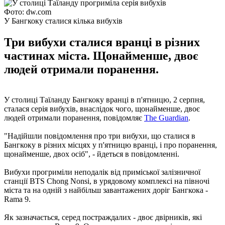
Фото: dw.com
У Бангкоку сталися кілька вибухів
Три вибухи сталися вранці в різних
частинах міста. Щонайменше, двоє
людей отримали поранення.
У столиці Таїланду Бангкоку вранці в п'ятницю, 2 серпня,
сталася серія вибухів, внаслідок чого, щонайменше, двоє
людей отримали поранення, повідомляє
The Guardian
.
"Надійшли повідомлення про три вибухи, що сталися в
Бангкоку в різних місцях у п'ятницю вранці, і про поранення,
щонайменше, двох осіб", - йдеться в повідомленні.
Вибухи прогриміли неподалік від приміської залізничної
станції BTS Chong Nonsi, в урядовому комплексі на півночі
міста та на одній з найбільш завантажених доріг Бангкока -
Rama 9.
Як зазначається, серед постраждалих - двоє двірників, які