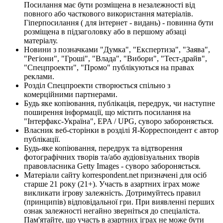
Посилання має бути розміщена в незалежності від
повного або часткового використання матеріалів.
Гіперпосилання ( для інтернет - видань) - повинна бути
розміщена в підзаголовку або в першому абзаці
матеріалу.
Новини з позначками "Думка", "Експертиза", "Заява",
"Регіони", "Гроші", "Влада", "Вибори", "Тест-драйв",
"Спецпроекти", "Промо" публікуються на правах
реклами.
Розділ Спецпроекти створюється спільно з
комерційними партнерами.
Будь яке копіювання, публікація, передрук, чи наступне
поширення інформації, що містить посилання на
"Інтерфакс-Україна", EPA / UPG, суворо забороняється.
Власник веб-сторінки в розділі Я-Корреспондент є автор
публікації.
Будь-яке копіювання, передрук та відтворення
фотографічних творів та/або аудіовізуальних творів
правовласника Getty Images - суворо забороняється.
Матеріали сайту korrespondent.net призначені для осіб
старше 21 року (21+). Участь в азартних іграх може
викликати ігрову залежність. Дотримуйтесь правил
(принципів) відповідальної гри. При виявленні перших
ознак залежності негайно зверніться до спеціаліста.
Пам'ятайте, що участь в азартних іграх не може бути