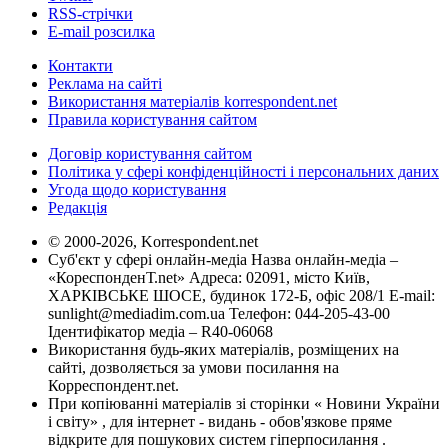
RSS-стрічки
E-mail розсилка
Контакти
Реклама на сайті
Використання матеріалів korrespondent.net
Правила користування сайтом
Договір користування сайтом
Політика у сфері конфіденційності і персональних даних
Угода щодо користування
Редакція
© 2000-2026, Korrespondent.net
Суб'єкт у сфері онлайн-медіа Назва онлайн-медіа –
«КореспонденТ.net» Адреса: 02091, місто Київ,
ХАРКІВСЬКЕ ШОСЕ, будинок 172-Б, офіс 208/1 E-mail:
sunlight@mediadim.com.ua
Телефон: 044-205-43-00
Ідентифікатор медіа – R40-06068
Використання будь-яких матеріалів, розміщених на
сайті, дозволяється за умови посилання на
Корреспондент.net.
При копіюванні матеріалів зі сторінки « Новини України
і світу» , для інтернет - видань - обов'язкове пряме
відкрите для пошукових систем гіперпосилання .