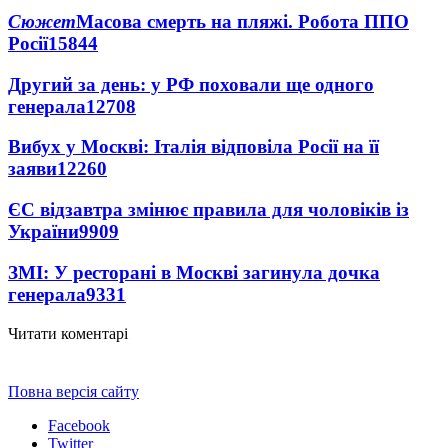
Сюжет
Масова смерть на пляжі. Робота ППО
Росії
15844
Другий за день: у РФ поховали ще одного
генерала
12708
Вибух у Москві: Італія відповіла Росії на її
заяви
12260
ЄС відзавтра змінює правила для чоловіків із
України
9909
ЗМІ: У ресторані в Москві загинула дочка
генерала
9331
Читати коментарі
Повна версія сайту
Facebook
Twitter