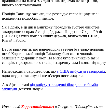
працювали на Rama 9. Один з них отримав легкі травми,
іншого госпіталізували.
Поліція Таїланду заявила, що розслідує серію інцидентів і
повідомить подробиці пізніше.
Як відомо, в ці дні в Бангкоку проходить зустріч міністрів
закордонних справ Асоціації держав Південно-Східної Азії
(АСЕАН) і їхніх колег з інших держав, включаючи США,
Китай і Росію.
Варто відзначити, що напередодні ввечері був евакуйований
штаб Королівської поліції Таїланду, біля якого чоловік
залишив підозрілий пакет. На місце було викликано загін
саперів, підозрюваного поліція заарештувала і взяла під варту.
Напередодні повідомлялося, що
в США вибухнув газопровід
,
одна людина загинула і ще п'ятеро постраждали.
А в Афганістані
від вибуху закладеної біля дороги бомби
загинули
десятки людей.
Новини від
Корреспондент.net
в Telegram. Підписуйтесь на