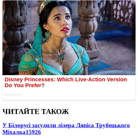
ЧИТАЙТЕ ТАКОЖ
У Білорусі засудили лідера Ляпіса Трубецького
Міхалка
15926