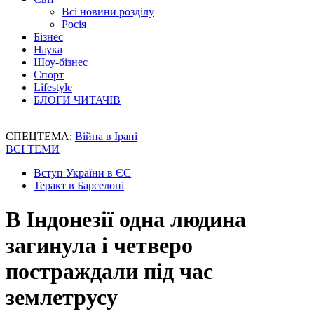
Всі новини розділу
Росія
Бізнес
Наука
Шоу-бізнес
Спорт
Lifestyle
БЛОГИ ЧИТАЧІВ
СПЕЦТЕМА:
Війна в Ірані
ВСІ ТЕМИ
Вступ України в ЄС
Теракт в Барселоні
В Індонезії одна людина
загинула і четверо
постраждали під час
землетрусу