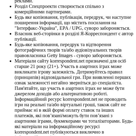
реклами.
Розділ Спецпроекти створюється спільно з
комерційними партнерами.
Будь яке копіювання, публікація, передрук, чи наступне
поширення інформації, що містить посилання на
"Інтерфакс-Україна", EPA / UPG, суворо забороняється.
Власник веб-сторінки в розділі Я-Корреспондент є автор
публікації.
Будь-яке копіювання, передрук та відтворення
фотографічних творів та/або аудіовізуальних творів
правовласника Getty Images - суворо забороняється.
Матеріали сайту korrespondent.net призначені для осіб
старше 21 року (21+). Участь в азартних іграх може
викликати ігрову залежність. Дотримуйтесь правил
(принципів) відповідальної гри. При виявленні перших
ознак залежності негайно зверніться до спеціаліста.
Пам'ятайте, що участь в азартних іграх не може бути
джерелом доходів або альтернативою роботі.
Інформаційний ресурс korrespondent.net не проводить
ігри на реальні та/або віртуальні гроші, також сайт не
приймає ні в якій формі оплату ставок та інших
платежів, які пов’язані/можуть бути пов’язані з
азартними іграми, букмекерами чи тоталізаторами. Будь-
які матеріали на інформаційному ресурсі
korrespondent.net публікуються виключно в