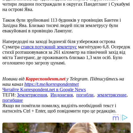
чотири людини постраждали в округах Пандегланг і Сукабумі
на острові Ява.
Також були зруйновані 113 будинків у провінціях Бантен і
Західна Ява. Близько тисячі людей після землетрусу були
евакуйовані в провінцію Лампунг.
Напередодні на заході Індонезії біля узбережжя острова
Суматра
стався потужний землетрус
магнітудою 6,8. Осередок
стихії розташовувався за 261 кілометр на північний захід від
міста Тангеранг, де проживають близько 1,3 млн осіб. Було
оголошено про загрозу цунамі.
Новини від
Корреспондент.net
у Telegram. Підписуйтесь на
наш канал
https://t.me/korrespondentnet
Читайте Korrespondent.net в Google News
ТЕГИ:
Землетрясения
,
Индонезия
,
погибли
,
землетрясение
,
погибшие
Якщо ви помітили помилку, виділіть необхідний текст і
натисніть Ctrl + Enter, щоб повідомити про це редакцію.