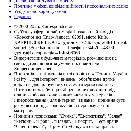
Договір користування сайтом
Політика у сфері конфіденційності і персональних даних
Угода щодо користування
Редакція
© 2000-2026, Korrespondent.net
Суб'єкт у сфері онлайн-медіа Назва онлайн-медіа –
«КореспонденТ.net» Адреса: 02091, місто Київ,
ХАРКІВСЬКЕ ШОСЕ, будинок 172-Б, офіс 208/1 E-mail:
sunlight@mediadim.com.ua
Телефон: 044-205-43-00
Ідентифікатор медіа – R40-06068
Використання будь-яких матеріалів, розміщених на
сайті, дозволяється за умови посилання на
Корреспондент.net.
При копіюванні матеріалів зі сторінки « Новини України
і світу» , для інтернет - видань - обов'язкове пряме
відкрите для пошукових систем гіперпосилання .
Посилання має бути розміщена в незалежності від
повного або часткового використання матеріалів.
Гіперпосилання ( для інтернет - видань) - повинна бути
розміщена в підзаголовку або в першому абзаці
матеріалу.
Новини з позначками "Думка", "Експертиза", "Заява",
"Регіони", "Гроші", "Влада", "Вибори", "Тест-драйв",
"Спецпроекти", "Промо" публікуються на правах