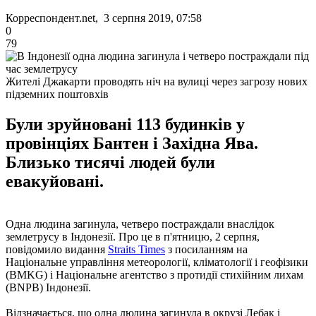
Корреспондент.net, 3 серпня 2019, 07:58
0
79
Жителі Джакарти проводять ніч на вулиці через загрозу нових
підземних поштовхів
Були зруйновані 113 будинків у
провінціях Бантен і Західна Ява.
Близько тисячі людей були
евакуйовані.
Одна людина загинула, четверо постраждали внаслідок
землетрусу в Індонезії. Про це в п'ятницю, 2 серпня,
повідомило видання
Straits Times
з посиланням на
Національне управління метеорології, кліматології і геофізики
(BMKG) і Національне агентство з протидії стихійним лихам
(BNPB) Індонезії.
Відзначається, що одна людина загинула в окрузі Лебак і