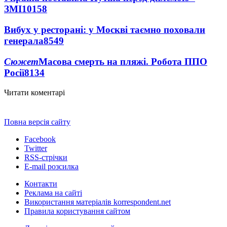
ЗМІ
10158
Вибух у ресторані: у Москві таємно поховали
генерала
8549
Сюжет
Масова смерть на пляжі. Робота ППО
Росії
8134
Читати коментарі
Повна версія сайту
Facebook
Twitter
RSS-стрічки
E-mail розсилка
Контакти
Реклама на сайті
Використання матеріалів korrespondent.net
Правила користування сайтом