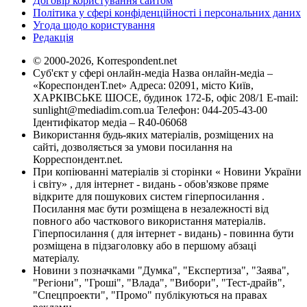
Договір користування сайтом
Політика у сфері конфіденційності і персональних даних
Угода щодо користування
Редакція
© 2000-2026, Korrespondent.net
Суб'єкт у сфері онлайн-медіа Назва онлайн-медіа –
«КореспонденТ.net» Адреса: 02091, місто Київ,
ХАРКІВСЬКЕ ШОСЕ, будинок 172-Б, офіс 208/1 E-mail:
sunlight@mediadim.com.ua
Телефон: 044-205-43-00
Ідентифікатор медіа – R40-06068
Використання будь-яких матеріалів, розміщених на
сайті, дозволяється за умови посилання на
Корреспондент.net.
При копіюванні матеріалів зі сторінки « Новини України
і світу» , для інтернет - видань - обов'язкове пряме
відкрите для пошукових систем гіперпосилання .
Посилання має бути розміщена в незалежності від
повного або часткового використання матеріалів.
Гіперпосилання ( для інтернет - видань) - повинна бути
розміщена в підзаголовку або в першому абзаці
матеріалу.
Новини з позначками "Думка", "Експертиза", "Заява",
"Регіони", "Гроші", "Влада", "Вибори", "Тест-драйв",
"Спецпроекти", "Промо" публікуються на правах