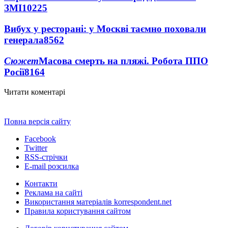
ЗМІ
10225
Вибух у ресторані: у Москві таємно поховали
генерала
8562
Сюжет
Масова смерть на пляжі. Робота ППО
Росії
8164
Читати коментарі
Повна версія сайту
Facebook
Twitter
RSS-стрічки
E-mail розсилка
Контакти
Реклама на сайті
Використання матеріалів korrespondent.net
Правила користування сайтом