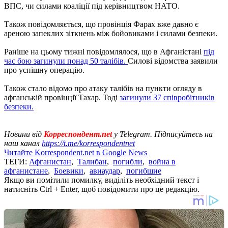
ВПС, чи силами коаліції під керівництвом НАТО.
Також повідомляється, що провінція Фарах вже давно є
ареною запеклих зіткнень між бойовиками і силами безпеки.
Раніше на цьому тижні повідомлялося, що в Афганістані
під
час бою загинули понад 50 талібів.
Силові відомства заявили
про успішну операцію.
Також стало відомо про атаку талібів на пункти огляду в
афганській провінції Тахар. Тоді
загинули 37 співробітників
безпеки.
Новини від
Корреспондент.net
у Telegram. Підписуйтесь на
наш канал
https://t.me/korrespondentnet
Читайте Korrespondent.net в Google News
ТЕГИ:
Афганистан
,
Талибан
,
погибли
,
война в
афганистане
,
Боевики
,
авиаудар
,
погибшие
Якщо ви помітили помилку, виділіть необхідний текст і
натисніть Ctrl + Enter, щоб повідомити про це редакцію.