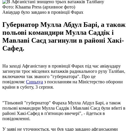
Фото: Khaama Press (архивное фото)
Авіаудар було завдано в провінції Фарах
Губернатор Мулла Абдул Барі, а також
польові командири Мулла Саддік і
Мавлаві Саєд загинули в районі Хакі-
Сафед.
На заході Афганістану в провінції Фарах під час авіауадару
загинули троє місцевих ватажків радикального руху Талібан,
включаючи так званого "губернатора". Про це
повідомляє
Синьхуа
з посиланням на Міністерство оборони
країни в суботу, 3 серпня.
"Тіньовий "губернатор" Фараха Мулла Абдул Барі, а також
польові командири Мулла Саддік і Мавлаві Саєд були вбиті в
районі Хакі-Сафед в п'ятницю ввечері", - йдеться в
повідомленні.
У заяві не уточнюється, чи був удар завдано афганськими