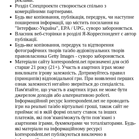
реклами.
Розділ Спецпроекти створюється спільно з
комерційними партнерами.
Будь яке копіювання, публікація, передрук, чи наступне
поширення інформації, що містить посилання на
"Інтерфакс-Україна", EPA / UPG, суворо забороняється.
Власник веб-сторінки в розділі Я-Корреспондент є автор
публікації.
Будь-яке копіювання, передрук та відтворення
фотографічних творів та/або аудіовізуальних творів
правовласника Getty Images - суворо забороняється.
Матеріали сайту korrespondent.net призначені для осіб
старше 21 року (21+). Участь в азартних іграх може
викликати ігрову залежність. Дотримуйтесь правил
(принципів) відповідальної гри. При виявленні перших
ознак залежності негайно зверніться до спеціаліста.
Пам'ятайте, що участь в азартних іграх не може бути
джерелом доходів або альтернативою роботі.
Інформаційний ресурс korrespondent.net не проводить
ігри на реальні та/або віртуальні гроші, також сайт не
приймає ні в якій формі оплату ставок та інших
платежів, які пов’язані/можуть бути пов’язані з
азартними іграми, букмекерами чи тоталізаторами. Будь-
які матеріали на інформаційному ресурсі
korrespondent.net публікуються виключно в