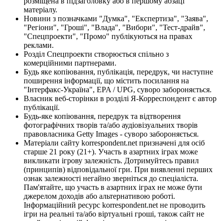
розміщена в підзаголовку або в першому абзаці
матеріалу.
Новини з позначками "Думка", "Експертиза", "Заява",
"Регіони", "Гроші", "Влада", "Вибори", "Тест-драйв",
"Спецпроекти", "Промо" публікуються на правах
реклами.
Розділ Спецпроекти створюється спільно з
комерційними партнерами.
Будь яке копіювання, публікація, передрук, чи наступне
поширення інформації, що містить посилання на
"Інтерфакс-Україна", EPA / UPG, суворо забороняється.
Власник веб-сторінки в розділі Я-Корреспондент є автор
публікації.
Будь-яке копіювання, передрук та відтворення
фотографічних творів та/або аудіовізуальних творів
правовласника Getty Images - суворо забороняється.
Матеріали сайту korrespondent.net призначені для осіб
старше 21 року (21+). Участь в азартних іграх може
викликати ігрову залежність. Дотримуйтесь правил
(принципів) відповідальної гри. При виявленні перших
ознак залежності негайно зверніться до спеціаліста.
Пам'ятайте, що участь в азартних іграх не може бути
джерелом доходів або альтернативою роботі.
Інформаційний ресурс korrespondent.net не проводить
ігри на реальні та/або віртуальні гроші, також сайт не