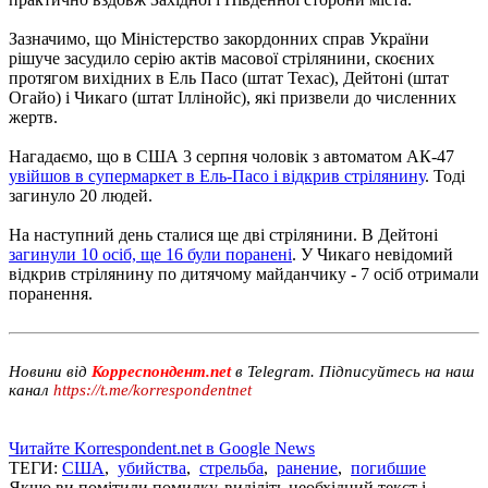
Зазначимо, що Міністерство закордонних справ України
рішуче засудило серію актів масової стрілянини, скоєних
протягом вихідних в Ель Пасо (штат Техас), Дейтоні (штат
Огайо) і Чикаго (штат Іллінойс), які призвели до численних
жертв.
Нагадаємо, що в США 3 серпня чоловік з автоматом АК-47
увійшов в супермаркет в Ель-Пасо і відкрив стрілянину
. Тоді
загинуло 20 людей.
На наступний день сталися ще дві стрілянини. В Дейтоні
загинули 10 осіб, ще 16 були поранені
. У Чикаго невідомий
відкрив стрілянину по дитячому майданчику - 7 осіб отримали
поранення.
Новини від
Корреспондент.net
в Telegram. Підписуйтесь на наш
канал
https://t.me/korrespondentnet
Читайте Korrespondent.net в Google News
ТЕГИ:
США
,
убийства
,
стрельба
,
ранение
,
погибшие
Якщо ви помітили помилку, виділіть необхідний текст і