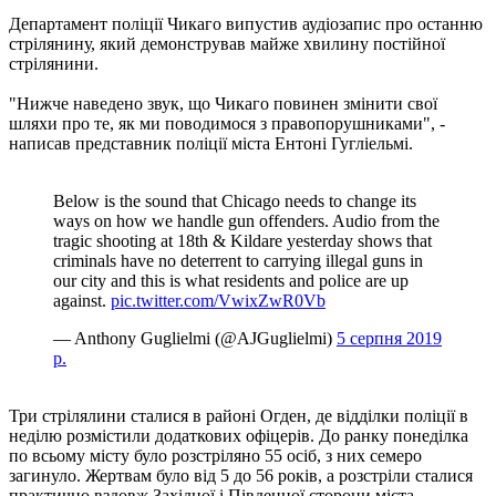
Департамент поліції Чикаго випустив аудіозапис про останню
стрілянину, який демонстрував майже хвилину постійної
стрілянини.
"Нижче наведено звук, що Чикаго повинен змінити свої
шляхи про те, як ми поводимося з правопорушниками", -
написав представник поліції міста Ентоні Гугліельмі.
Below is the sound that Chicago needs to change its
ways on how we handle gun offenders. Audio from the
tragic shooting at 18th & Kildare yesterday shows that
criminals have no deterrent to carrying illegal guns in
our city and this is what residents and police are up
against.
pic.twitter.com/VwixZwR0Vb
— Anthony Guglielmi (@AJGuglielmi)
5 серпня 2019
р.
Три стрілялини сталися в районі Огден, де відділки поліції в
неділю розмістили додаткових офіцерів. До ранку понеділка
по всьому місту було розстріляно 55 осіб, з них семеро
загинуло. Жертвам було від 5 до 56 років, а розстріли сталися
практично вздовж Західної і Південної сторони міста.