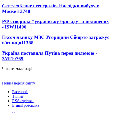
Сюжет
Бенкет генералів. Наслідки вибуху в
Москві
13748
РФ створила "українську бригаду" з полонених
- ISW
11406
Ексочільнику МЗС Угорщини Сійярто загрожує
в'язниця
11388
Україна поставила Путіна перед дилемою -
ЗМІ
10769
Читати коментарі
Повна версія сайту
Facebook
Twitter
RSS-стрічки
E-mail розсилка