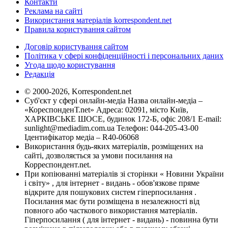
Контакти
Реклама на сайті
Використання матеріалів korrespondent.net
Правила користування сайтом
Договір користування сайтом
Політика у сфері конфіденційності і персональних даних
Угода щодо користування
Редакція
© 2000-2026, Korrespondent.net
Суб'єкт у сфері онлайн-медіа Назва онлайн-медіа –
«КореспонденТ.net» Адреса: 02091, місто Київ,
ХАРКІВСЬКЕ ШОСЕ, будинок 172-Б, офіс 208/1 E-mail:
sunlight@mediadim.com.ua
Телефон: 044-205-43-00
Ідентифікатор медіа – R40-06068
Використання будь-яких матеріалів, розміщених на
сайті, дозволяється за умови посилання на
Корреспондент.net.
При копіюванні матеріалів зі сторінки « Новини України
і світу» , для інтернет - видань - обов'язкове пряме
відкрите для пошукових систем гіперпосилання .
Посилання має бути розміщена в незалежності від
повного або часткового використання матеріалів.
Гіперпосилання ( для інтернет - видань) - повинна бути