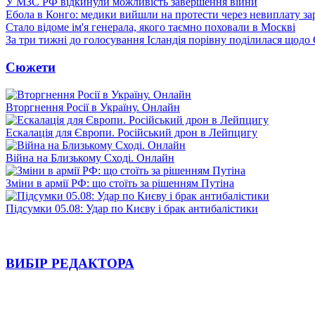
У МЗС РФ відкинули можливість завершення війни
Ебола в Конго: медики вийшли на протести через невиплату за
Стало відоме ім'я генерала, якого таємно поховали в Москві
За три тижні до голосування Ісландія порівну поділилася щодо
Сюжети
Вторгнення Росії в Україну. Онлайн
Ескалація для Європи. Російський дрон в Лейпцигу
Війна на Близькому Сході. Онлайн
Зміни в армії РФ: що стоїть за рішенням Путіна
Підсумки 05.08: Удар по Києву і брак антибалістики
ВИБІР РЕДАКТОРА