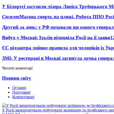
У Білорусі засудили лідера Ляпіса Трубецького М
Сюжет
Масова смерть на пляжі. Робота ППО Росі
Другий за день: у РФ поховали ще одного генерал
Вибух у Москві: Італія відповіла Росії на її заяви
1
ЄС відзавтра змінює правила для чоловіків із Ук
ЗМІ: У ресторані в Москві загинула дочка генера
Читати коментарі
Новини світу
Останні
Популярні
Коментовані
У Росії запропонували побудувати залізницю до Індійського ок