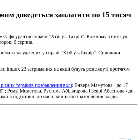
самим доведеться заплатити по 15 тисяч
ку фігурантів справи "Хізб ут-Тахрір". Кожному з них суд
торок, 6 серпня.
тримати засуджених у справі "Хізб ут-Тахрір". Силовики
ви інших 23 затриманих на акції будуть розглянуті протягом
о різних термінів позбавлення волі
: Енвера Мамутова - до 17
ї"; Ремзі Меметова, Рустема Абільтарова і Зеврі Абсеїтова - до
ними в підготовці до насильницького захоплення влади.