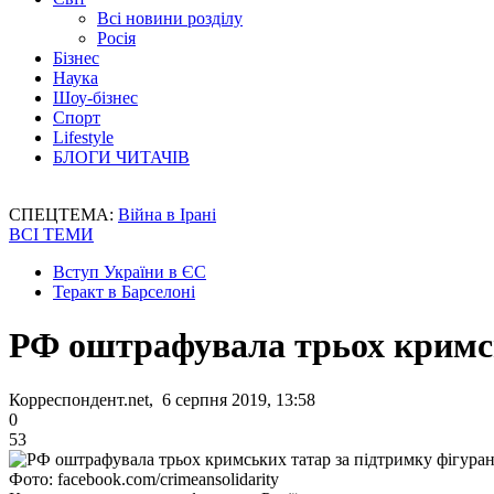
Всі новини розділу
Росія
Бізнес
Наука
Шоу-бізнес
Спорт
Lifestyle
БЛОГИ ЧИТАЧІВ
СПЕЦТЕМА:
Війна в Ірані
ВСІ ТЕМИ
Вступ України в ЄС
Теракт в Барселоні
РФ оштрафувала трьох кримськ
Корреспондент.net, 6 серпня 2019, 13:58
0
53
Фото: facebook.com/crimeansolidarity