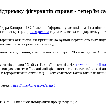
підтримку фігурантів справи - тепер їм 
ера Кадирова і Сейдамета Гафарова - учасників акції на підтрим
ч гривень). Про це
повідомила
група Кримська солідарність у вів
тарських активісти, які прийшли до будівлі Верховного суду під
рушення правил проведення заходу.
ених у відділення, всім призначили штраф 20 тисяч рублів. Спра
рантів справи "Хізб ут-Тахрір" в грудні 2018
засудили в Росії д
звинуваченням в "організації діяльності терористичної організаці
ь у терористичній організації". Усіх чотирьох також визнали вин
ш канал
https://t.me/korrespondentnet
ь Ctrl + Enter, щоб повідомити про це редакцію.