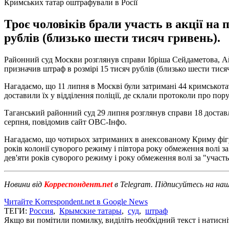
Кримських татар оштрафували в Росії
Троє чоловіків брали участь в акції на 
рублів (близько шести тисяч гривень).
Районний суд Москви розглянув справи Ібріша Сейдаметова, Айд
призначив штраф в розмірі 15 тисяч рублів (близько шести тися
Нагадаємо, що 11 липня в Москві були затримані 44 кримськота
доставили їх у відділення поліції, де склали протоколи про по
Таганський районний суд 29 липня розглянув справи 18 доставл
серпня, повідомив сайт ОВС-Інфо.
Нагадаємо, що чотирьох затриманих в анексованому Криму фігу
років колонії суворого режиму і півтора року обмеження волі за 
дев'яти років суворого режиму і року обмеження волі за "участ
Новини від
Корреспондент.net
в Telegram. Підписуйтесь на на
Читайте Korrespondent.net в Google News
ТЕГИ:
Россия
,
Крымские татары
,
суд
,
штраф
Якщо ви помітили помилку, виділіть необхідний текст і натисніт