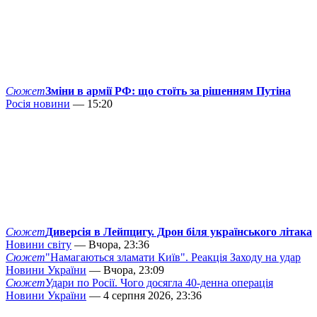
Сюжет
Зміни в армії РФ: що стоїть за рішенням Путіна
Росія новини
— 15:20
Сюжет
Диверсія в Лейпцигу. Дрон біля українського літака
Новини світу
— Вчора, 23:36
Сюжет
"Намагаються зламати Київ". Реакція Заходу на удар
Новини України
— Вчора, 23:09
Сюжет
Удари по Росії. Чого досягла 40-денна операція
Новини України
— 4 серпня 2026, 23:36