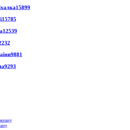
іхалка
15899
ї
15785
а
12539
2232
раїни
9881
ла
9293
еану