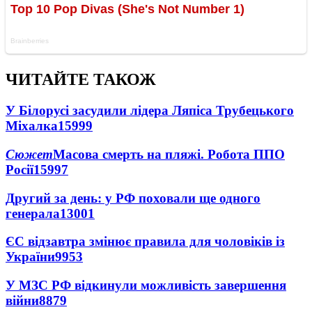
ЧИТАЙТЕ ТАКОЖ
У Білорусі засудили лідера Ляпіса Трубецького
Міхалка
15999
Сюжет
Масова смерть на пляжі. Робота ППО
Росії
15997
Другий за день: у РФ поховали ще одного
генерала
13001
ЄС відзавтра змінює правила для чоловіків із
України
9953
У МЗС РФ відкинули можливість завершення
війни
8879