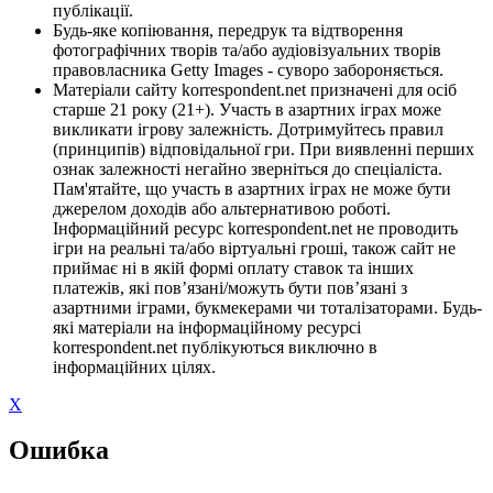
публікації.
Будь-яке копіювання, передрук та відтворення
фотографічних творів та/або аудіовізуальних творів
правовласника Getty Images - суворо забороняється.
Матеріали сайту korrespondent.net призначені для осіб
старше 21 року (21+). Участь в азартних іграх може
викликати ігрову залежність. Дотримуйтесь правил
(принципів) відповідальної гри. При виявленні перших
ознак залежності негайно зверніться до спеціаліста.
Пам'ятайте, що участь в азартних іграх не може бути
джерелом доходів або альтернативою роботі.
Інформаційний ресурс korrespondent.net не проводить
ігри на реальні та/або віртуальні гроші, також сайт не
приймає ні в якій формі оплату ставок та інших
платежів, які пов’язані/можуть бути пов’язані з
азартними іграми, букмекерами чи тоталізаторами. Будь-
які матеріали на інформаційному ресурсі
korrespondent.net публікуються виключно в
інформаційних цілях.
X
Ошибка