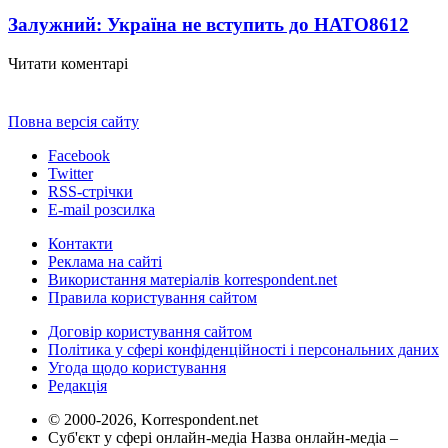
Залужний: Україна не вступить до НАТО
8612
Читати коментарі
Повна версія сайту
Facebook
Twitter
RSS-стрічки
E-mail розсилка
Контакти
Реклама на сайті
Використання матеріалів korrespondent.net
Правила користування сайтом
Договір користування сайтом
Політика у сфері конфіденційності і персональних даних
Угода щодо користування
Редакція
© 2000-2026, Korrespondent.net
Суб'єкт у сфері онлайн-медіа Назва онлайн-медіа –