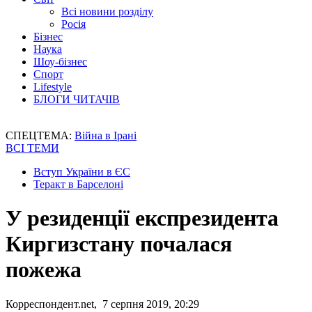
Всі новини розділу
Росія
Бізнес
Наука
Шоу-бізнес
Спорт
Lifestyle
БЛОГИ ЧИТАЧІВ
СПЕЦТЕМА:
Війна в Ірані
ВСІ ТЕМИ
Вступ України в ЄС
Теракт в Барселоні
У резиденції експрезидента
Киргизстану почалася
пожежа
Корреспондент.net, 7 серпня 2019, 20:29