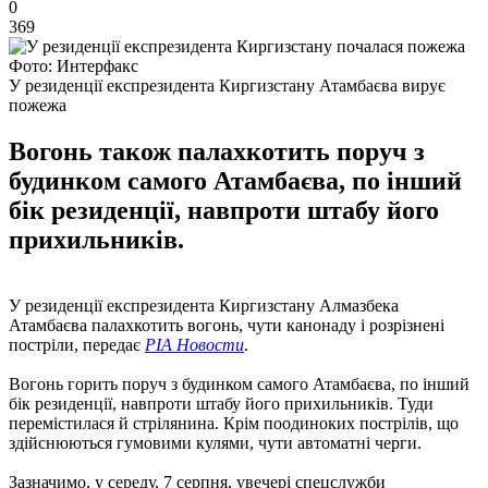
0
369
Фото: Интерфакс
У резиденції експрезидента Киргизстану Атамбаєва вирує
пожежа
Вогонь також палахкотить поруч з
будинком самого Атамбаєва, по інший
бік резиденції, навпроти штабу його
прихильників.
У резиденції експрезидента Киргизстану Алмазбека
Атамбаєва палахкотить вогонь, чути канонаду і розрізнені
постріли, передає
РІА Новости
.
Вогонь горить поруч з будинком самого Атамбаєва, по інший
бік резиденції, навпроти штабу його прихильників. Туди
перемістилася й стрілянина. Крім поодиноких пострілів, що
здійснюються гумовими кулями, чути автоматні черги.
Зазначимо, у середу, 7 серпня, увечері спецслужби