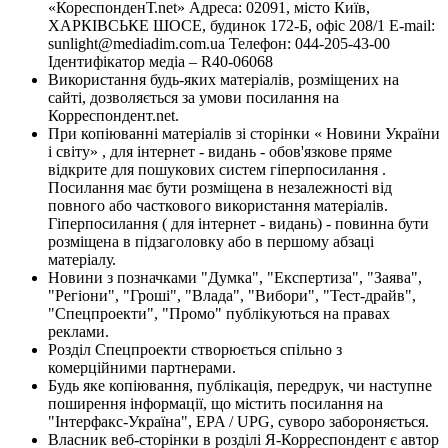
«КореспонденТ.net» Адреса: 02091, місто Київ,
ХАРКІВСЬКЕ ШОСЕ, будинок 172-Б, офіс 208/1 E-mail:
sunlight@mediadim.com.ua
Телефон: 044-205-43-00
Ідентифікатор медіа – R40-06068
Використання будь-яких матеріалів, розміщених на
сайті, дозволяється за умови посилання на
Корреспондент.net.
При копіюванні матеріалів зі сторінки « Новини України
і світу» , для інтернет - видань - обов'язкове пряме
відкрите для пошукових систем гіперпосилання .
Посилання має бути розміщена в незалежності від
повного або часткового використання матеріалів.
Гіперпосилання ( для інтернет - видань) - повинна бути
розміщена в підзаголовку або в першому абзаці
матеріалу.
Новини з позначками "Думка", "Експертиза", "Заява",
"Регіони", "Гроші", "Влада", "Вибори", "Тест-драйв",
"Спецпроекти", "Промо" публікуються на правах
реклами.
Розділ Спецпроекти створюється спільно з
комерційними партнерами.
Будь яке копіювання, публікація, передрук, чи наступне
поширення інформації, що містить посилання на
"Інтерфакс-Україна", EPA / UPG, суворо забороняється.
Власник веб-сторінки в розділі Я-Корреспондент є автор