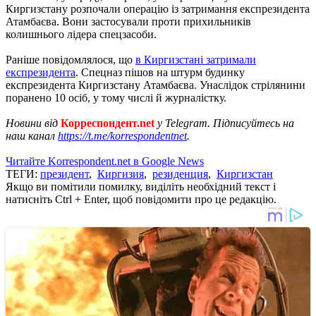
Киргизстану розпочали операцію із затримання експрезидента
Атамбаєва. Вони застосували проти прихильників
колишнього лідера спецзасоби.
Раніше повідомлялося, що
в Киргизстані затримали
експрезидента
. Спецназ пішов на штурм будинку
експрезидента Киргизстану Атамбаєва. Унаслідок стрілянини
поранено 10 осіб, у тому числі й журналістку.
Новини від
Корреспондент.net
у Telegram. Підписуйтесь на
наш канал
https://t.me/korrespondentnet
.
Читайте Korrespondent.net в Google News
ТЕГИ:
президент
,
Киргизия
,
резиденция
,
Киргизстан
Якщо ви помітили помилку, виділіть необхідний текст і
натисніть Ctrl + Enter, щоб повідомити про це редакцію.