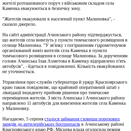
жителі розташованого поруч з військовим складом села
Каменка евакуюються в безпечну зону.
"Жителів евакуювали в населений пункт Малиновка", -
сказало джерело.
На сайті адміністрації Ачинського району підтверджується,
що жителів села вивезуть у пункти тимчасового розміщення в
селище Малиновка. "У зв'язку з погіршенням гідрометеоумов
організований вивіз жителів села Каменка в пункти
тимчасового розміщення в селище Малиновка. За дорученням
голови Ачинська Ілая Ахметова в Каменку відправлено п'ять
автобусів", - йдеться в повідомленні. Кількість евакуйованих
не уточнюється.
Управління прес-служби губернатора й уряду Красноярського
краю також повідомляє, що крайовий оперативний штаб з
ліквідації інциденту прийняв рішення про тимчасове
переміщення жителів. З міста Ачинська і Ачинського району
направлено 11 автобусів для вивезення жителів села Каменка
у Малиновку.
Нагадаємо, 5 серпня
сталося займання сховища порохових
зарядів до артилерійських боєприпасів
в Ачинському районі
Красноярського краю РФ. Місцева влада оголосила режим