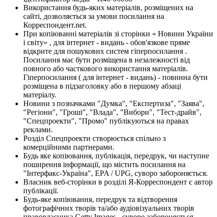
Використання будь-яких матеріалів, розміщених на
сайті, дозволяється за умови посилання на
Корреспондент.net.
При копіюванні матеріалів зі сторінки « Новини України
і світу» , для інтернет - видань - обов'язкове пряме
відкрите для пошукових систем гіперпосилання .
Посилання має бути розміщена в незалежності від
повного або часткового використання матеріалів.
Гіперпосилання ( для інтернет - видань) - повинна бути
розміщена в підзаголовку або в першому абзаці
матеріалу.
Новини з позначками "Думка", "Експертиза", "Заява",
"Регіони", "Гроші", "Влада", "Вибори", "Тест-драйв",
"Спецпроекти", "Промо" публікуються на правах
реклами.
Розділ Спецпроекти створюється спільно з
комерційними партнерами.
Будь яке копіювання, публікація, передрук, чи наступне
поширення інформації, що містить посилання на
"Інтерфакс-Україна", EPA / UPG, суворо забороняється.
Власник веб-сторінки в розділі Я-Корреспондент є автор
публікації.
Будь-яке копіювання, передрук та відтворення
фотографічних творів та/або аудіовізуальних творів
правовласника Getty Images - суворо забороняється.