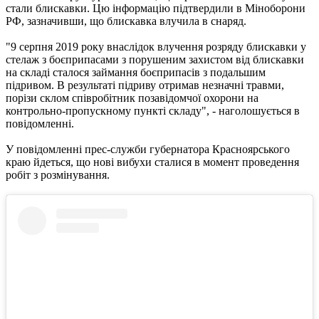
стали блискавки. Цю інформацію підтвердили в Міноборони
РФ, зазначивши, що блискавка влучила в снаряд.
"9 серпня 2019 року внаслідок влучення розряду блискавки у
стелаж з боєприпасами з порушеним захистом від блискавки
на складі сталося займання боєприпасів з подальшим
підривом. В результаті підриву отримав незначні травми,
порізи склом співробітник позавідомчої охорони на
контрольно-пропускному пункті складу", - наголошується в
повідомленні.
У повідомленні прес-служби губернатора Красноярського
краю йдеться, що нові вибухи сталися в момент проведення
робіт з розмінування.