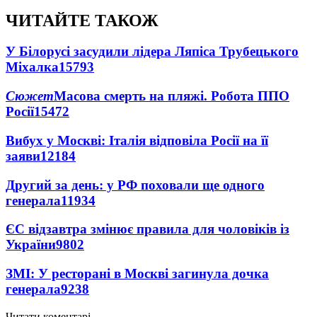
ЧИТАЙТЕ ТАКОЖ
У Білорусі засудили лідера Ляпіса Трубецького
Міхалка
15793
Сюжет
Масова смерть на пляжі. Робота ППО
Росії
15472
Вибух у Москві: Італія відповіла Росії на її
заяви
12184
Другий за день: у РФ поховали ще одного
генерала
11934
ЄС відзавтра змінює правила для чоловіків із
України
9802
ЗМІ: У ресторані в Москві загинула дочка
генерала
9238
Читати коментарі