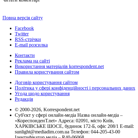
Повна версія сайту
Facebook
Twitter
RSS-стрічки
E-mail розсилка
Контакти
Реклама на сайті
Використання матеріалів korrespondent.net
Правила користування сайтом
Договір користування сайтом
Політика у сфері конфіденційності і персональних даних
Угода щодо користування
Редакція
© 2000-2026, Korrespondent.net
Суб'єкт у сфері онлайн-медіа Назва онлайн-медіа –
«КореспонденТ.net» Адреса: 02091, місто Київ,
ХАРКІВСЬКЕ ШОСЕ, будинок 172-Б, офіс 208/1 E-mail:
sunlight@mediadim.com.ua
Телефон: 044-205-43-00
Ідентифікатор медіа – R40-06068