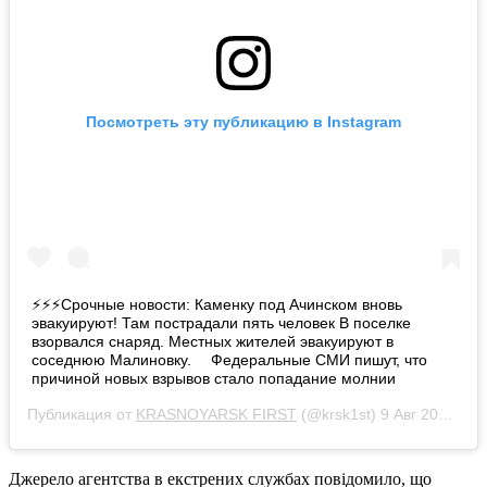
Посмотреть эту публикацию в Instagram
⚡⚡⚡Срочные новости: Каменку под Ачинском вновь
эвакуируют! Там пострадали пять человек В поселке
взорвался снаряд. Местных жителей эвакуируют в
соседнюю Малиновку. ⠀ Федеральные СМИ пишут, что
причиной новых взрывов стало попадание молнии
Публикация от
KRASNOYARSK FIRST
(@krsk1st)
9 Авг 2019 в 8:20 PDT
Джерело агентства в екстрених службах повідомило, що