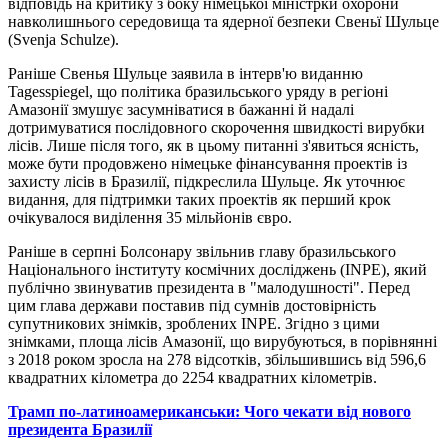
відповідь на критику з боку німецької міністрки охорони
навколишнього середовища та ядерної безпеки Свеньї Шульце
(Svenja Schulze).
Раніше Свенья Шульце заявила в інтерв'ю виданню
Tagesspiegel, що політика бразильського уряду в регіоні
Амазонії змушує засумніватися в бажанні й надалі
дотримуватися послідовного скорочення швидкості вирубки
лісів. Лише після того, як в цьому питанні з'явиться ясність,
може бути продовжено німецьке фінансування проектів із
захисту лісів в Бразилії, підкреслила Шульце. Як уточнює
видання, для підтримки таких проектів як перший крок
очікувалося виділення 35 мільйонів євро.
Раніше в серпні Болсонару звільнив главу бразильського
Національного інституту космічних досліджень (INPE), який
публічно звинуватив президента в "малодушності". Перед
цим глава держави поставив під сумнів достовірність
супутникових знімків, зроблених INPE. Згідно з цими
знімками, площа лісів Амазонії, що вирубуються, в порівнянні
з 2018 роком зросла на 278 відсотків, збільшившись від 596,6
квадратних кілометра до 2254 квадратних кілометрів.
Трамп по-латиноамериканськи: Чого чекати від нового
президента Бразилії