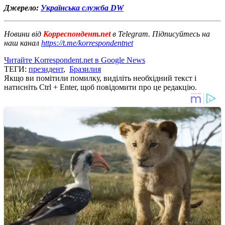
Джерело:
Українська служба DW
Новини від
Корреспондент.net
в Telegram. Підписуйтесь на
наш канал
https://t.me/korrespondentnet
Читайте Korrespondent.net в Google News
ТЕГИ:
президент
,
Бразилия
Якщо ви помітили помилку, виділіть необхідний текст і
натисніть Ctrl + Enter, щоб повідомити про це редакцію.