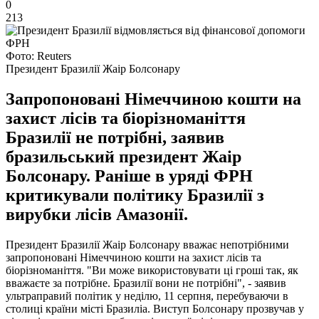
0
213
Фото: Reuters
Президент Бразилії Жаір Болсонару
Запропоновані Німеччиною кошти на
захист лісів та біорізноманіття
Бразилії не потрібні, заявив
бразильський президент Жаір
Болсонару. Раніше в уряді ФРН
критикували політику Бразилії з
вирубки лісів Амазонії.
Президент Бразилії Жаір Болсонару вважає непотрібними
запропоновані Німеччиною кошти на захист лісів та
біорізноманіття. "Ви може використовувати ці гроші так, як
вважаєте за потрібне. Бразилії вони не потрібні", - заявив
ультраправий політик у неділю, 11 серпня, перебуваючи в
столиці країни місті Бразиліа. Виступ Болсонару прозвучав у