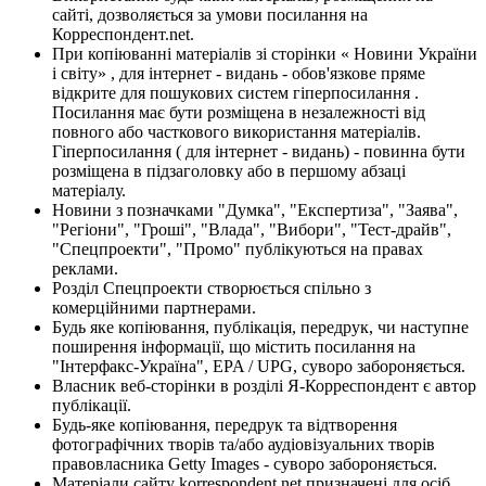
сайті, дозволяється за умови посилання на
Корреспондент.net.
При копіюванні матеріалів зі сторінки « Новини України
і світу» , для інтернет - видань - обов'язкове пряме
відкрите для пошукових систем гіперпосилання .
Посилання має бути розміщена в незалежності від
повного або часткового використання матеріалів.
Гіперпосилання ( для інтернет - видань) - повинна бути
розміщена в підзаголовку або в першому абзаці
матеріалу.
Новини з позначками "Думка", "Експертиза", "Заява",
"Регіони", "Гроші", "Влада", "Вибори", "Тест-драйв",
"Спецпроекти", "Промо" публікуються на правах
реклами.
Розділ Спецпроекти створюється спільно з
комерційними партнерами.
Будь яке копіювання, публікація, передрук, чи наступне
поширення інформації, що містить посилання на
"Інтерфакс-Україна", EPA / UPG, суворо забороняється.
Власник веб-сторінки в розділі Я-Корреспондент є автор
публікації.
Будь-яке копіювання, передрук та відтворення
фотографічних творів та/або аудіовізуальних творів
правовласника Getty Images - суворо забороняється.
Матеріали сайту korrespondent.net призначені для осіб