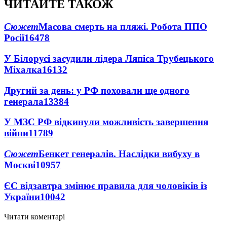
ЧИТАЙТЕ ТАКОЖ
Сюжет
Масова смерть на пляжі. Робота ППО
Росії
16478
У Білорусі засудили лідера Ляпіса Трубецького
Міхалка
16132
Другий за день: у РФ поховали ще одного
генерала
13384
У МЗС РФ відкинули можливість завершення
війни
11789
Сюжет
Бенкет генералів. Наслідки вибуху в
Москві
10957
ЄС відзавтра змінює правила для чоловіків із
України
10042
Читати коментарі