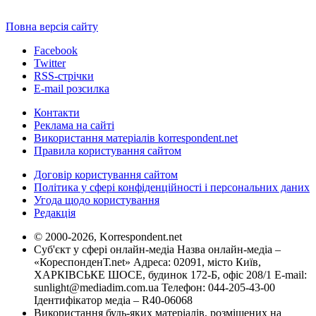
Повна версія сайту
Facebook
Twitter
RSS-стрічки
E-mail розсилка
Контакти
Реклама на сайті
Використання матеріалів korrespondent.net
Правила користування сайтом
Договір користування сайтом
Політика у сфері конфіденційності і персональних даних
Угода щодо користування
Редакція
© 2000-2026, Korrespondent.net
Суб'єкт у сфері онлайн-медіа Назва онлайн-медіа –
«КореспонденТ.net» Адреса: 02091, місто Київ,
ХАРКІВСЬКЕ ШОСЕ, будинок 172-Б, офіс 208/1 E-mail:
sunlight@mediadim.com.ua
Телефон: 044-205-43-00
Ідентифікатор медіа – R40-06068
Використання будь-яких матеріалів, розміщених на