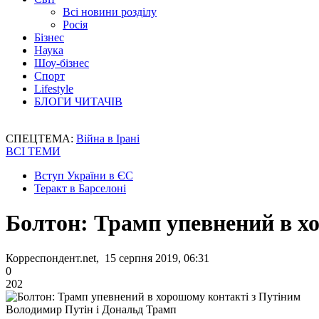
Всі новини розділу
Росія
Бізнес
Наука
Шоу-бізнес
Спорт
Lifestyle
БЛОГИ ЧИТАЧІВ
СПЕЦТЕМА:
Війна в Ірані
ВСІ ТЕМИ
Вступ України в ЄС
Теракт в Барселоні
Болтон: Трамп упевнений в х
Корреспондент.net, 15 серпня 2019, 06:31
0
202
Володимир Путін і Дональд Трамп