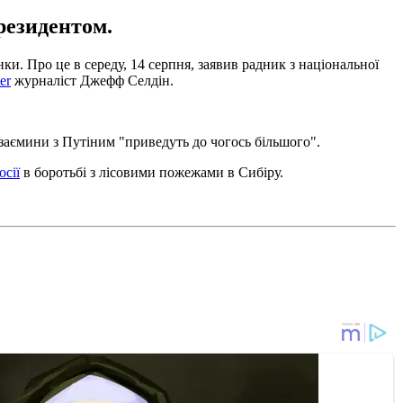
резидентом.
 Про це в середу, 14 серпня, заявив радник з національної
er
журналіст Джефф Селдін.
 взаємини з Путіним "приведуть до чогось більшого".
сії
в боротьбі з лісовими пожежами в Сибіру.