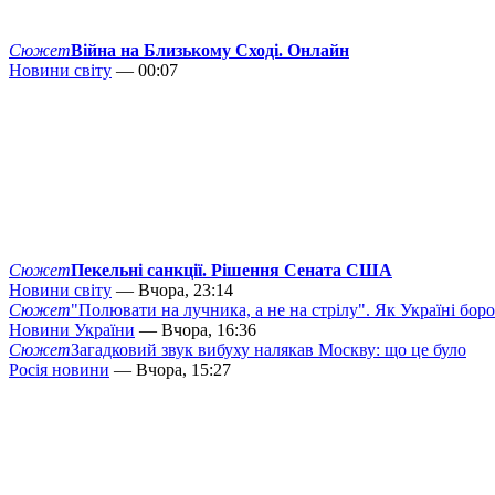
Сюжет
Війна на Близькому Сході. Онлайн
Новини світу
— 00:07
Сюжет
Пекельні санкції. Рішення Сената США
Новини світу
— Вчора, 23:14
Сюжет
"Полювати на лучника, а не на стрілу". Як Україні бор
Новини України
— Вчора, 16:36
Сюжет
Загадковий звук вибуху налякав Москву: що це було
Росія новини
— Вчора, 15:27