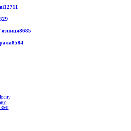
ві
12711
329
'язниця
8685
ерала
8584
ану
 ЗМІ