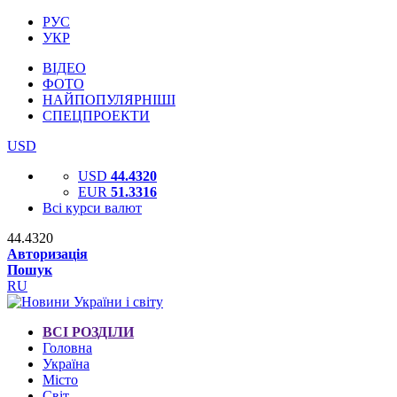
РУС
УКР
ВІДЕО
ФОТО
НАЙПОПУЛЯРНІШІ
СПЕЦПРОЕКТИ
USD
USD
44.4320
EUR
51.3316
Всі курси валют
44.4320
Авторизація
Пошук
RU
ВСІ РОЗДІЛИ
Головна
Україна
Місто
Світ