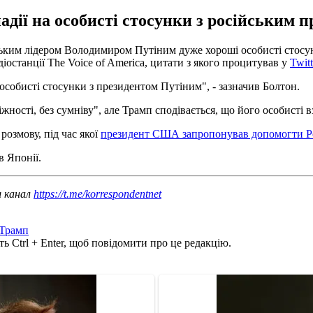
дії на особисті стосунки з російським п
им лідером Володимиром Путіним дуже хороші особисті стосунки.
останції The Voice of America, цитати з якого процитував у
Twitt
особисті стосунки з президентом Путіним", - зазначив Болтон.
біжності, без сумніву", але Трамп сподівається, що його особисті
озмову, під час якої
президент США запропонував допомогти Ро
в Японії.
ш канал
https://t.me/korrespondentnet
 Трамп
ь Ctrl + Enter, щоб повідомити про це редакцію.