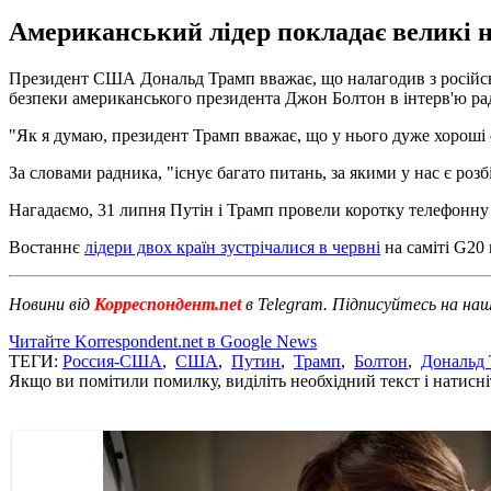
Американський лідер покладає великі на
Президент США Дональд Трамп вважає, що налагодив з російськ
безпеки американського президента Джон Болтон в інтерв'ю раді
"Як я думаю, президент Трамп вважає, що у нього дуже хороші 
За словами радника, "існує багато питань, за якими у нас є роз
Нагадаємо, 31 липня Путін і Трамп провели коротку телефонну р
Востаннє
лідери двох країн зустрічалися в червні
на саміті G20 
Новини від
Корреспондент.net
в Telegram. Підписуйтесь на на
Читайте Korrespondent.net в Google News
ТЕГИ:
Россия-США
,
США
,
Путин
,
Трамп
,
Болтон
,
Дональд
Якщо ви помітили помилку, виділіть необхідний текст і натисніт