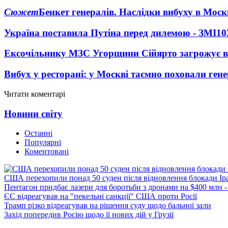
Сюжет
Бенкет генералів. Наслідки вибуху в Моск
Україна поставила Путіна перед дилемою - ЗМІ
10
Ексочільнику МЗС Угорщини Сійярто загрожує в
Вибух у ресторані: у Москві таємно поховали ген
Читати коментарі
Новини світу
Останні
Популярні
Коментовані
США перехопили понад 50 суден після відновлення блокади Ір
Пентагон придбає лазери для боротьби з дронами на $400 млн -
ЄС відреагував на "пекельні санкції" США проти Росії
Трамп різко відреагував на рішення суду щодо бальної зали
Захід попередив Росію щодо її нових дій у Грузії