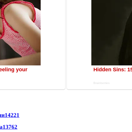
ни
14221
а
13762