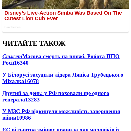
ЧИТАЙТЕ ТАКОЖ
Сюжет
Масова смерть на пляжі. Робота ППО
Росії
16340
У Білорусі засудили лідера Ляпіса Трубецького
Міхалка
16078
Другий за день: у РФ поховали ще одного
генерала
13283
У МЗС РФ відкинули можливість завершення
війни
10986
ЄС відзавтра змінює правила для чоловіків із