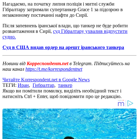
Нагадаємо, на початку липня поліція і митні служби
Гібралтару затримали супертанкер Grace 1 за підозрою в
незаконному постачанні нафти до Сирії.
Після запевнень іранської влади, що танкер не буде робити
розвантаження в Сирії,
суд Гібралтару ухвалив відпустити
судно.
Суд в США видав ордер на арешт іранського танкера
Новини від
Корреспондент.net
в Telegram. Підписуйтесь на
наш канал
https://t.me/korrespondentnet
Читайте Korrespondent.net в Google News
ТЕГИ:
Иран
,
Гибралтар
,
танкер
Якщо ви помітили помилку, виділіть необхідний текст і
натисніть Ctrl + Enter, щоб повідомити про це редакцію.