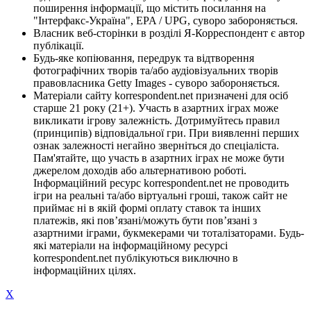
поширення інформації, що містить посилання на
"Інтерфакс-Україна", EPA / UPG, суворо забороняється.
Власник веб-сторінки в розділі Я-Корреспондент є автор
публікації.
Будь-яке копіювання, передрук та відтворення
фотографічних творів та/або аудіовізуальних творів
правовласника Getty Images - суворо забороняється.
Матеріали сайту korrespondent.net призначені для осіб
старше 21 року (21+). Участь в азартних іграх може
викликати ігрову залежність. Дотримуйтесь правил
(принципів) відповідальної гри. При виявленні перших
ознак залежності негайно зверніться до спеціаліста.
Пам'ятайте, що участь в азартних іграх не може бути
джерелом доходів або альтернативою роботі.
Інформаційний ресурс korrespondent.net не проводить
ігри на реальні та/або віртуальні гроші, також сайт не
приймає ні в якій формі оплату ставок та інших
платежів, які пов’язані/можуть бути пов’язані з
азартними іграми, букмекерами чи тоталізаторами. Будь-
які матеріали на інформаційному ресурсі
korrespondent.net публікуються виключно в
інформаційних цілях.
X