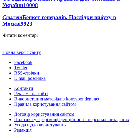
України
10008
Сюжет
Бенкет генералів. Наслідки вибуху в
Москві
9923
Читати коментарі
Повна версія сайту
Facebook
Twitter
RSS-стрічки
E-mail розсилка
Контакти
Реклама на сайті
Використання матеріалів korrespondent.net
Правила користування сайтом
Договір користування сайтом
Політика у сфері конфіденційності і персональних даних
Угода щодо користування
Редакція