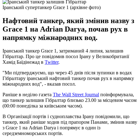
Іранський супертанкер Grace 1 (архівне фото)
Нафтовий танкер, який змінив назву з
Grace 1 на Adrian Darya, почав рух в
напрямку міжнародних вод.
Іранський танкер Grace 1, затриманий 4 липня, залишив
Гібралтар. Про це повідомив посол Ірану у Великобританії
Хамід Баїдінежад в
Twitter
.
"Ми підтверджуємо, що через 45 днів після зупинки в водах
Гібралтару іранський нафтовий танкер почав рух в напрямку
міжнародних вод", - вказав посол.
Раніше в неділю газета
The Wall Street Journal
поінформувала,
що танкер залишив Гібралтар близько 23.00 за місцевим часом
(00:00 понеділка за київським часом).
В Організації портів і судноплавства Ірану повідомили, що
танкер, який раніше ходив під прапором Панами, змінив назву
з Grace 1 на Adrian Darya і попрямує в один із
середземноморських портів.