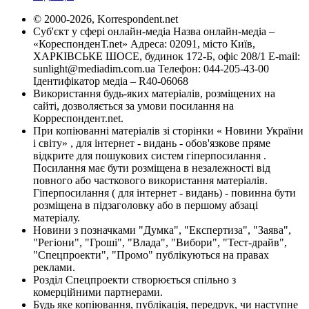
© 2000-2026, Korrespondent.net
Суб'єкт у сфері онлайн-медіа Назва онлайн-медіа –
«КореспонденТ.net» Адреса: 02091, місто Київ,
ХАРКІВСЬКЕ ШОСЕ, будинок 172-Б, офіс 208/1 E-mail:
sunlight@mediadim.com.ua
Телефон: 044-205-43-00
Ідентифікатор медіа – R40-06068
Використання будь-яких матеріалів, розміщених на
сайті, дозволяється за умови посилання на
Корреспондент.net.
При копіюванні матеріалів зі сторінки « Новини України
і світу» , для інтернет - видань - обов'язкове пряме
відкрите для пошукових систем гіперпосилання .
Посилання має бути розміщена в незалежності від
повного або часткового використання матеріалів.
Гіперпосилання ( для інтернет - видань) - повинна бути
розміщена в підзаголовку або в першому абзаці
матеріалу.
Новини з позначками "Думка", "Експертиза", "Заява",
"Регіони", "Гроші", "Влада", "Вибори", "Тест-драйв",
"Спецпроекти", "Промо" публікуються на правах
реклами.
Розділ Спецпроекти створюється спільно з
комерційними партнерами.
Будь яке копіювання, публікація, передрук, чи наступне