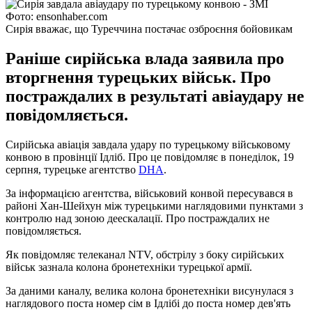
Фото: ensonhaber.com
Сирія вважає, що Туреччина постачає озброєння бойовикам
Раніше сирійська влада заявила про
вторгнення турецьких військ. Про
постраждалих в результаті авіаудару не
повідомляється.
Сирійська авіація завдала удару по турецькому військовому
конвою в провінції Ідліб. Про це повідомляє в понеділок, 19
серпня, турецьке агентство
DHA
.
За інформацією агентства, військовий конвой пересувався в
районі Хан-Шейхун між турецькими наглядовими пунктами з
контролю над зоною деескалації. Про постраждалих не
повідомляється.
Як повідомляє телеканал NTV, обстрілу з боку сирійських
військ зазнала колона бронетехніки турецької армії.
За даними каналу, велика колона бронетехніки висунулася з
наглядового поста номер сім в Ідлібі до поста номер дев'ять