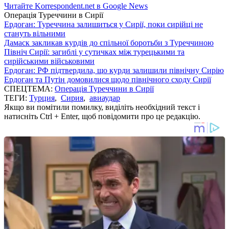
Читайте Korrespondent.net в Google News
Операція Туреччини в Сирії
Ердоган: Туреччина залишиться у Сирії, поки сирійці не
стануть вільними
Дамаск закликав курдів до спільної боротьби з Туреччиною
Північ Сирії: загиблі у сутичках між турецькими та
сирійськими військовими
Ердоган: РФ підтвердила, що курди залишили північну Сирію
Ердоган та Путін домовилися щодо північного сходу Сирії
СПЕЦТЕМА:
Операція Туреччини в Сирії
ТЕГИ:
Турция
,
Сирия
,
авиаудар
Якщо ви помітили помилку, виділіть необхідний текст і
натисніть Ctrl + Enter, щоб повідомити про це редакцію.