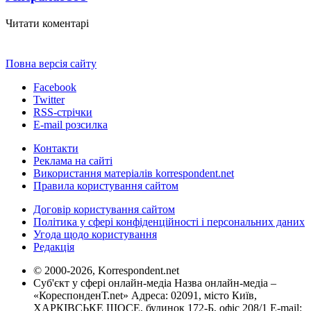
Читати коментарі
Повна версія сайту
Facebook
Twitter
RSS-стрічки
E-mail розсилка
Контакти
Реклама на сайті
Використання матеріалів korrespondent.net
Правила користування сайтом
Договір користування сайтом
Політика у сфері конфіденційності і персональних даних
Угода щодо користування
Редакція
© 2000-2026, Korrespondent.net
Суб'єкт у сфері онлайн-медіа Назва онлайн-медіа –
«КореспонденТ.net» Адреса: 02091, місто Київ,
ХАРКІВСЬКЕ ШОСЕ, будинок 172-Б, офіс 208/1 E-mail: