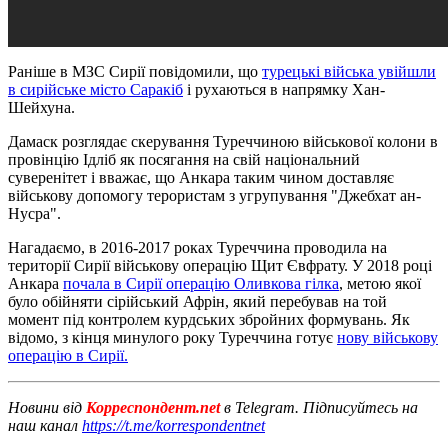
Раніше в МЗС Сирії повідомили, що
турецькі війська увійшли
в сирійське місто Саракіб
і рухаються в напрямку Хан-
Шейхуна.
Дамаск розглядає скерування Туреччиною військової колони в
провінцію Ідліб як посягання на свій національний
суверенітет і вважає, що Анкара таким чином доставляє
військову допомогу терористам з угрупування "Джебхат ан-
Нусра".
Нагадаємо, в 2016-2017 роках Туреччина проводила на
території Сирії військову операцію Щит Євфрату. У 2018 році
Анкара
почала в Сирії операцію Оливкова гілка
, метою якої
було обійняти сірійський Афрін, який перебував на той
момент під контролем курдських збройних формувань. Як
відомо, з кінця минулого року Туреччина готує
нову військову
операцію в Сирії.
Новини від
Корреспондент.net
в Telegram. Підписуйтесь на
наш канал
https://t.me/korrespondentnet