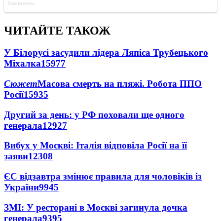
ЧИТАЙТЕ ТАКОЖ
У Білорусі засудили лідера Ляпіса Трубецького
Міхалка
15977
Сюжет
Масова смерть на пляжі. Робота ППО
Росії
15935
Другий за день: у РФ поховали ще одного
генерала
12927
Вибух у Москві: Італія відповіла Росії на її
заяви
12308
ЄС відзавтра змінює правила для чоловіків із
України
9945
ЗМІ: У ресторані в Москві загинула дочка
генерала
9395