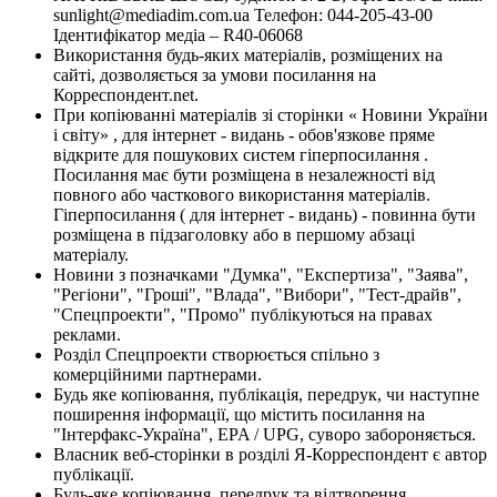
sunlight@mediadim.com.ua
Телефон: 044-205-43-00
Ідентифікатор медіа – R40-06068
Використання будь-яких матеріалів, розміщених на
сайті, дозволяється за умови посилання на
Корреспондент.net.
При копіюванні матеріалів зі сторінки « Новини України
і світу» , для інтернет - видань - обов'язкове пряме
відкрите для пошукових систем гіперпосилання .
Посилання має бути розміщена в незалежності від
повного або часткового використання матеріалів.
Гіперпосилання ( для інтернет - видань) - повинна бути
розміщена в підзаголовку або в першому абзаці
матеріалу.
Новини з позначками "Думка", "Експертиза", "Заява",
"Регіони", "Гроші", "Влада", "Вибори", "Тест-драйв",
"Спецпроекти", "Промо" публікуються на правах
реклами.
Розділ Спецпроекти створюється спільно з
комерційними партнерами.
Будь яке копіювання, публікація, передрук, чи наступне
поширення інформації, що містить посилання на
"Інтерфакс-Україна", EPA / UPG, суворо забороняється.
Власник веб-сторінки в розділі Я-Корреспондент є автор
публікації.
Будь-яке копіювання, передрук та відтворення