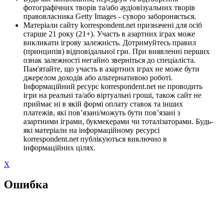
фотографічних творів та/або аудіовізуальних творів
правовласника Getty Images - суворо забороняється.
Матеріали сайту korrespondent.net призначені для осіб
старше 21 року (21+). Участь в азартних іграх може
викликати ігрову залежність. Дотримуйтесь правил
(принципів) відповідальної гри. При виявленні перших
ознак залежності негайно зверніться до спеціаліста.
Пам'ятайте, що участь в азартних іграх не може бути
джерелом доходів або альтернативою роботі.
Інформаційний ресурс korrespondent.net не проводить
ігри на реальні та/або віртуальні гроші, також сайт не
приймає ні в якій формі оплату ставок та інших
платежів, які пов’язані/можуть бути пов’язані з
азартними іграми, букмекерами чи тоталізаторами. Будь-
які матеріали на інформаційному ресурсі
korrespondent.net публікуються виключно в
інформаційних цілях.
X
Ошибка