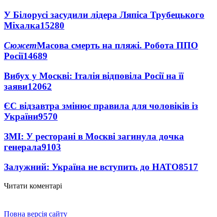
У Білорусі засудили лідера Ляпіса Трубецького
Міхалка
15280
Сюжет
Масова смерть на пляжі. Робота ППО
Росії
14689
Вибух у Москві: Італія відповіла Росії на її
заяви
12062
ЄС відзавтра змінює правила для чоловіків із
України
9570
ЗМІ: У ресторані в Москві загинула дочка
генерала
9103
Залужний: Україна не вступить до НАТО
8517
Читати коментарі
Повна версія сайту