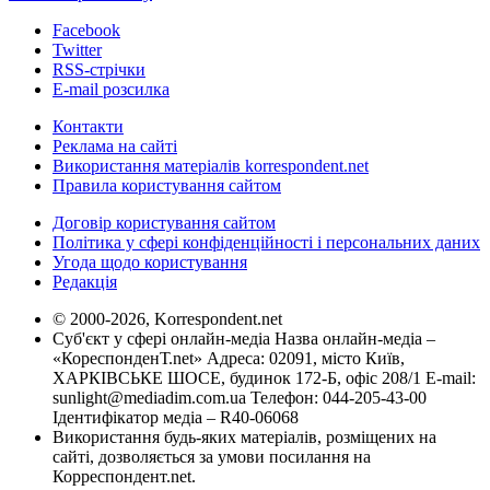
Facebook
Twitter
RSS-стрічки
E-mail розсилка
Контакти
Реклама на сайті
Використання матеріалів korrespondent.net
Правила користування сайтом
Договір користування сайтом
Політика у сфері конфіденційності і персональних даних
Угода щодо користування
Редакція
© 2000-2026, Korrespondent.net
Суб'єкт у сфері онлайн-медіа Назва онлайн-медіа –
«КореспонденТ.net» Адреса: 02091, місто Київ,
ХАРКІВСЬКЕ ШОСЕ, будинок 172-Б, офіс 208/1 E-mail:
sunlight@mediadim.com.ua
Телефон: 044-205-43-00
Ідентифікатор медіа – R40-06068
Використання будь-яких матеріалів, розміщених на
сайті, дозволяється за умови посилання на
Корреспондент.net.