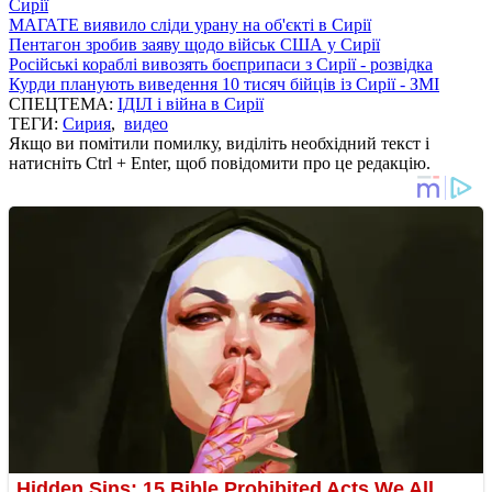
Сирії
МАГАТЕ виявило сліди урану на об'єкті в Сирії
Пентагон зробив заяву щодо військ США у Сирії
Російські кораблі вивозять боєприпаси з Сирії - розвідка
Курди планують виведення 10 тисяч бійців із Сирії - ЗМІ
СПЕЦТЕМА:
ІДІЛ і війна в Сирії
ТЕГИ:
Сирия
,
видео
Якщо ви помітили помилку, виділіть необхідний текст і
натисніть Ctrl + Enter, щоб повідомити про це редакцію.