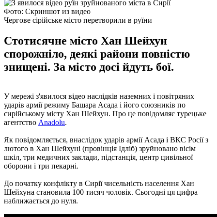
Фото: Скриншот из видео
Чергове сірійське місто перетворили в руїни
Стотисячне місто Хан Шейхун
спорожніло, деякі райони повністю
знищені. За місто досі йдуть бої.
У мережі з'явилося відео наслідків наземних і повітряних
ударів армії режиму Башара Асада і його союзників по
сирійському місту Хан Шейхун. Про це повідомляє турецьке
агентство
Anadolu
.
Як повідомляється, внаслідок ударів армії Асада і ВКС Росії з
лютого в Хан Шейхуні (провінція Ідліб) зруйновано вісім
шкіл, три медичних заклади, підстанція, центр цивільної
оборони і три пекарні.
До початку конфлікту в Сирії чисельність населення Хан
Шейхуна становила 100 тисяч чоловік. Сьогодні ця цифра
наближається до нуля.