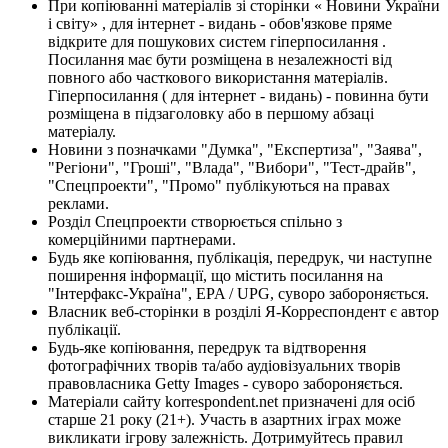
При копіюванні матеріалів зі сторінки « Новини України
і світу» , для інтернет - видань - обов'язкове пряме
відкрите для пошукових систем гіперпосилання .
Посилання має бути розміщена в незалежності від
повного або часткового використання матеріалів.
Гіперпосилання ( для інтернет - видань) - повинна бути
розміщена в підзаголовку або в першому абзаці
матеріалу.
Новини з позначками "Думка", "Експертиза", "Заява",
"Регіони", "Гроші", "Влада", "Вибори", "Тест-драйв",
"Спецпроекти", "Промо" публікуються на правах
реклами.
Розділ Спецпроекти створюється спільно з
комерційними партнерами.
Будь яке копіювання, публікація, передрук, чи наступне
поширення інформації, що містить посилання на
"Інтерфакс-Україна", EPA / UPG, суворо забороняється.
Власник веб-сторінки в розділі Я-Корреспондент є автор
публікації.
Будь-яке копіювання, передрук та відтворення
фотографічних творів та/або аудіовізуальних творів
правовласника Getty Images - суворо забороняється.
Матеріали сайту korrespondent.net призначені для осіб
старше 21 року (21+). Участь в азартних іграх може
викликати ігрову залежність. Дотримуйтесь правил