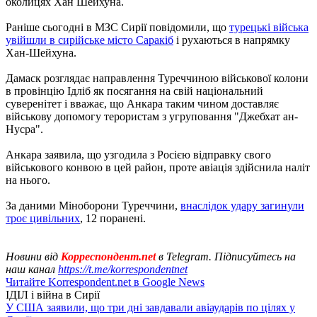
околицях Хан Шейхуна.
Раніше сьогодні в МЗС Сирії повідомили, що
турецькі війська
увійшли в сирійське місто Саракіб
і рухаються в напрямку
Хан-Шейхуна.
Дамаск розглядає направлення Туреччиною військової колони
в провінцію Ідліб як посягання на свій національний
суверенітет і вважає, що Анкара таким чином доставляє
військову допомогу терористам з угруповання "Джебхат ан-
Нусра".
Анкара заявила, що узгодила з Росією відправку свого
військового конвою в цей район, проте авіація здійснила наліт
на нього.
За даними Міноборони Туреччини,
внаслідок удару загинули
троє цивільних
, 12 поранені.
Новини від
Корреспондент.net
в Telegram. Підписуйтесь на
наш канал
https://t.me/korrespondentnet
Читайте Korrespondent.net в Google News
ІДІЛ і війна в Сирії
У США заявили, що три дні завдавали авіаударів по цілях у