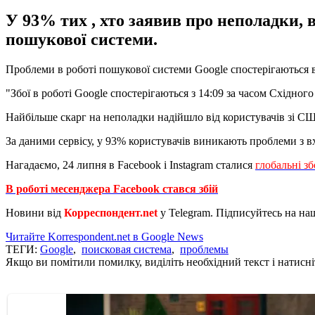
У 93% тих , хто заявив про неполадки, 
пошукової системи.
Проблеми в роботі пошукової системи Google спостерігаються в 
"Збої в роботі Google спостерігаються з 14:09 за часом Східног
Найбільше скарг на неполадки надійшло від користувачів зі США
За даними сервісу, у 93% користувачів виникають проблеми з в
Нагадаємо, 24 липня в Facebook і Instagram сталися
глобальні зб
В роботі месенджера Facebook стався збій
Новини від
Корреспондент.net
у Telegram. Підписуйтесь на на
Читайте Korrespondent.net в Google News
ТЕГИ:
Google
,
поисковая система
,
проблемы
Якщо ви помітили помилку, виділіть необхідний текст і натисніт