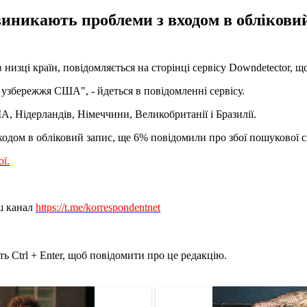
виникають проблеми з входом в облікови
низці країн, повідомляється на сторінці сервісу Downdetector, щ
о узбережжя США", - йдеться в повідомленні сервісу.
, Нідерландів, Німеччини, Великобританії і Бразилії.
ходом в обліковий запис, ще 6% повідомили про збої пошукової 
ої.
ш канал
https://t.me/korrespondentnet
ь Ctrl + Enter, щоб повідомити про це редакцію.