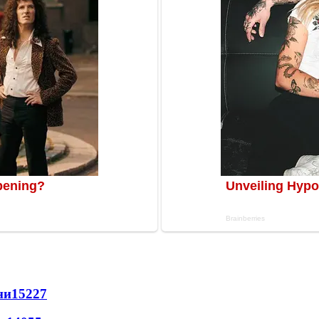
ни
15227