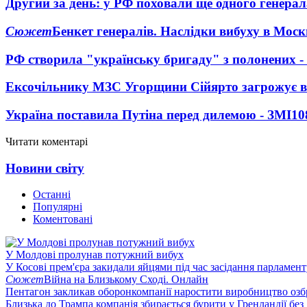
Другий за день: у РФ поховали ще одного генерал
Сюжет
Бенкет генералів. Наслідки вибуху в Моск
РФ створила "українську бригаду" з полонених -
Ексочільнику МЗС Угорщини Сійярто загрожує в
Україна поставила Путіна перед дилемою - ЗМІ
10
Читати коментарі
Новини світу
Останні
Популярні
Коментовані
У Молдові пролунав потужний вибух
У Косові прем'єра закидали яйцями під час засідання парламент
Сюжет
Війна на Близькому Сході. Онлайн
Пентагон закликав оборонкомпанії наростити виробництво озб
Близька до Трампа компанія збирається бурити у Гренландії без