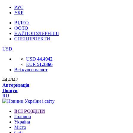
РУС
УКР
ВІДЕО
ФОТО
НАЙПОПУЛЯРНІШІ
СПЕЦПРОЕКТИ
USD
USD
44.4942
EUR
51.3366
Всі курси валют
44.4942
Авторизація
Пошук
RU
ВСІ РОЗДІЛИ
Головна
Україна
Місто
Світ