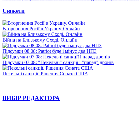
Сюжети
Вторгнення Росії в Україну. Онлайн
Війна на Близькому Сході. Онлайн
Підсумки 08.08: Patriot буде і мінус два НПЗ
Підсумки 07.08: "Пекельні" санкції і "парад" дронів
Пекельні санкції. Рішення Сената США
ВИБІР РЕДАКТОРА