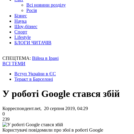
Всі новини розділу
Росія
Бізнес
Наука
Шоу-бізнес
Спорт
Lifestyle
БЛОГИ ЧИТАЧІВ
СПЕЦТЕМА:
Війна в Ірані
ВСІ ТЕМИ
Вступ України в ЄС
Теракт в Барселоні
У роботі Google стався збій
Корреспондент.net, 20 серпня 2019, 04:29
0
239
Користувачі повідомили про збої в роботі Google