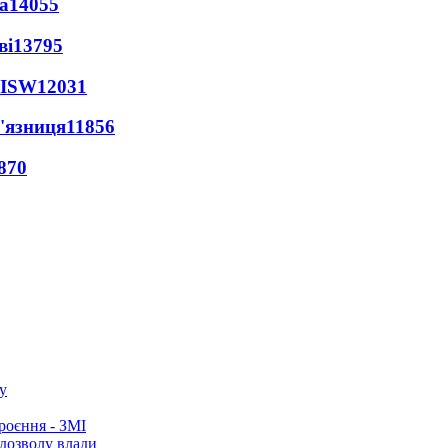
а
14055
ві
13795
 ISW
12031
'язниця
11856
870
у
роєння - ЗМІ
 дозволу влади