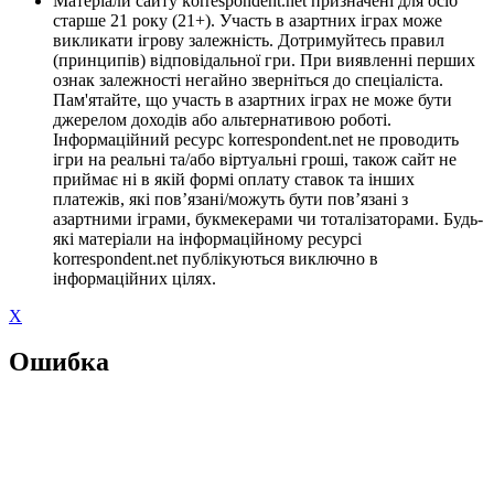
Матеріали сайту korrespondent.net призначені для осіб
старше 21 року (21+). Участь в азартних іграх може
викликати ігрову залежність. Дотримуйтесь правил
(принципів) відповідальної гри. При виявленні перших
ознак залежності негайно зверніться до спеціаліста.
Пам'ятайте, що участь в азартних іграх не може бути
джерелом доходів або альтернативою роботі.
Інформаційний ресурс korrespondent.net не проводить
ігри на реальні та/або віртуальні гроші, також сайт не
приймає ні в якій формі оплату ставок та інших
платежів, які пов’язані/можуть бути пов’язані з
азартними іграми, букмекерами чи тоталізаторами. Будь-
які матеріали на інформаційному ресурсі
korrespondent.net публікуються виключно в
інформаційних цілях.
X
Ошибка