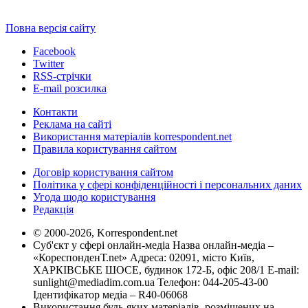
Повна версія сайту
Facebook
Twitter
RSS-стрічки
E-mail розсилка
Контакти
Реклама на сайті
Використання матеріалів korrespondent.net
Правила користування сайтом
Договір користування сайтом
Політика у сфері конфіденційності і персональних даних
Угода щодо користування
Редакція
© 2000-2026, Korrespondent.net
Суб'єкт у сфері онлайн-медіа Назва онлайн-медіа –
«КореспонденТ.net» Адреса: 02091, місто Київ,
ХАРКІВСЬКЕ ШОСЕ, будинок 172-Б, офіс 208/1 E-mail:
sunlight@mediadim.com.ua
Телефон: 044-205-43-00
Ідентифікатор медіа – R40-06068
Використання будь-яких матеріалів, розміщених на