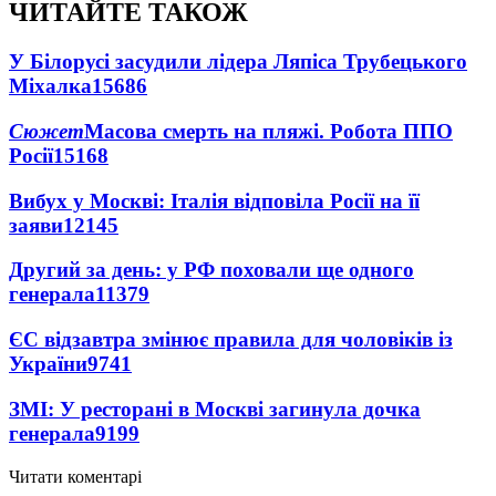
ЧИТАЙТЕ ТАКОЖ
У Білорусі засудили лідера Ляпіса Трубецького
Міхалка
15686
Сюжет
Масова смерть на пляжі. Робота ППО
Росії
15168
Вибух у Москві: Італія відповіла Росії на її
заяви
12145
Другий за день: у РФ поховали ще одного
генерала
11379
ЄС відзавтра змінює правила для чоловіків із
України
9741
ЗМІ: У ресторані в Москві загинула дочка
генерала
9199
Читати коментарі