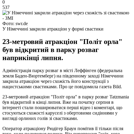
0
537
Фото: swr.de
У Німеччині закрили атракціон у формі свастики
23-метровий атракціон "Політ орла"
був відкритий в парку розваг
наприкінці липня.
Адміністрація парку розваг в місті Леффінген (федеральна
земля Баден-Вюртемберг) на південному заході Німеччини
закрила атракціон через схожість його конструкції з
нацистськими свастиками. Про це повідомила газета Bild.
23-метровий атракціон "Політ орла" в парку розваг Tatzmania
був відкритий в кінці липня. Вже на початку серпня в
інтернеті стали поширюватися перші відео і коментарі, що
стосуються схожості каруселі з обертовими сидіннями у
вигляді орлиних голів зі свастиками.
Оператор атракціону Рюдігер Браун помітив її тільки після
того, коли подивився ролики. Він перепросив "усіх, кого