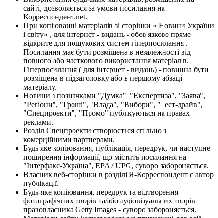
сайті, дозволяється за умови посилання на
Корреспондент.net.
При копіюванні матеріалів зі сторінки « Новини України
і світу» , для інтернет - видань - обов'язкове пряме
відкрите для пошукових систем гіперпосилання .
Посилання має бути розміщена в незалежності від
повного або часткового використання матеріалів.
Гіперпосилання ( для інтернет - видань) - повинна бути
розміщена в підзаголовку або в першому абзаці
матеріалу.
Новини з позначками "Думка", "Експертиза", "Заява",
"Регіони", "Гроші", "Влада", "Вибори", "Тест-драйв",
"Спецпроекти", "Промо" публікуються на правах
реклами.
Розділ Спецпроекти створюється спільно з
комерційними партнерами.
Будь яке копіювання, публікація, передрук, чи наступне
поширення інформації, що містить посилання на
"Інтерфакс-Україна", EPA / UPG, суворо забороняється.
Власник веб-сторінки в розділі Я-Корреспондент є автор
публікації.
Будь-яке копіювання, передрук та відтворення
фотографічних творів та/або аудіовізуальних творів
правовласника Getty Images - суворо забороняється.