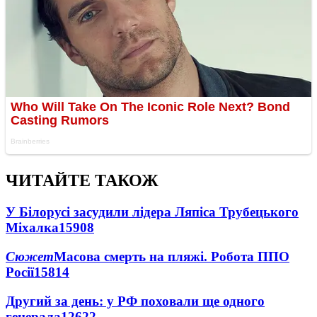
ЧИТАЙТЕ ТАКОЖ
У Білорусі засудили лідера Ляпіса Трубецького
Міхалка
15908
Сюжет
Масова смерть на пляжі. Робота ППО
Росії
15814
Другий за день: у РФ поховали ще одного
генерала
12622