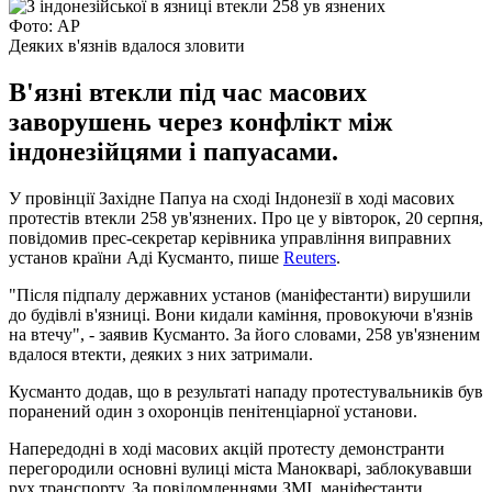
Фото: AP
Деяких в'язнів вдалося зловити
В'язні втекли під час масових
заворушень через конфлікт між
індонезійцями і папуасами.
У провінції Західне Папуа на сході Індонезії в ході масових
протестів втекли 258 ув'язнених. Про це у вівторок, 20 серпня,
повідомив прес-секретар керівника управління виправних
установ країни Аді Кусманто, пише
Reuters
.
"Після підпалу державних установ (маніфестанти) вирушили
до будівлі в'язниці. Вони кидали каміння, провокуючи в'язнів
на втечу", - заявив Кусманто. За його словами, 258 ув'язненим
вдалося втекти, деяких з них затримали.
Кусманто додав, що в результаті нападу протестувальників був
поранений один з охоронців пенітенціарної установи.
Напередодні в ході масових акцій протесту демонстранти
перегородили основні вулиці міста Манокварі, заблокувавши
рух транспорту. За повідомленнями ЗМІ, маніфестанти