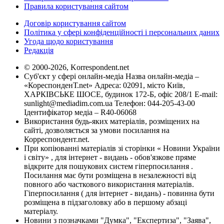
Правила користування сайтом
Договір користування сайтом
Політика у сфері конфіденційності і персональних даних
Угода щодо користування
Редакція
© 2000-2026, Korrespondent.net
Суб'єкт у сфері онлайн-медіа Назва онлайн-медіа –
«КореспонденТ.net» Адреса: 02091, місто Київ,
ХАРКІВСЬКЕ ШОСЕ, будинок 172-Б, офіс 208/1 E-mail:
sunlight@mediadim.com.ua
Телефон: 044-205-43-00
Ідентифікатор медіа – R40-06068
Використання будь-яких матеріалів, розміщених на
сайті, дозволяється за умови посилання на
Корреспондент.net.
При копіюванні матеріалів зі сторінки « Новини України
і світу» , для інтернет - видань - обов'язкове пряме
відкрите для пошукових систем гіперпосилання .
Посилання має бути розміщена в незалежності від
повного або часткового використання матеріалів.
Гіперпосилання ( для інтернет - видань) - повинна бути
розміщена в підзаголовку або в першому абзаці
матеріалу.
Новини з позначками "Думка", "Експертиза", "Заява",