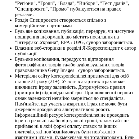
"Регіони", "Гроші", "Влада", "Вибори", "Тест-драйв",
"Спецпроекти", "Промо" публікуються на правах
реклами.
Розділ Спецпроекти створюється спільно з
комерційними партнерами.
Будь яке копіювання, публікація, передрук, чи наступне
поширення інформації, що містить посилання на
"Інтерфакс-Україна", EPA / UPG, суворо забороняється.
Власник веб-сторінки в розділі Я-Корреспондент є автор
публікації.
Будь-яке копіювання, передрук та відтворення
фотографічних творів та/або аудіовізуальних творів
правовласника Getty Images - суворо забороняється.
Матеріали сайту korrespondent.net призначені для осіб
старше 21 року (21+). Участь в азартних іграх може
викликати ігрову залежність. Дотримуйтесь правил
(принципів) відповідальної гри. При виявленні перших
ознак залежності негайно зверніться до спеціаліста.
Пам'ятайте, що участь в азартних іграх не може бути
джерелом доходів або альтернативою роботі.
Інформаційний ресурс korrespondent.net не проводить
ігри на реальні та/або віртуальні гроші, також сайт не
приймає ні в якій формі оплату ставок та інших
платежів, які пов’язані/можуть бути пов’язані з
азартними іграми, букмекерами чи тоталізаторами. Будь-