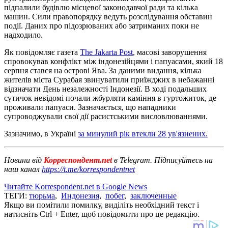
підпалили будівлю місцевої законодавчої ради та кілька
машин. Сили правопорядку ведуть розслідування обставин
події. Даних про підозрюваних або затриманих поки не
надходило.
Як повідомляє газета
The Jakarta Post
, масові заворушення
спровокував конфлікт між індонезійцями і папуасами, який 18
серпня стався на острові Ява. За даними видання, кілька
жителів міста Сурабая звинуватили приїжджих в небажанні
відзначати День незалежності Індонезії. В ході подальших
сутичок невідомі почали жбурляти каміння в гуртожиток, де
проживали папуаси. Зазначається, що нападники
супроводжували свої дії расистськими висловлюваннями.
Зазначимо, в Україні
за минулий рік втекли 28 ув'язнених.
Новини від
Корреспондент.net
в Telegram. Підписуйтесь на
наш канал
https://t.me/korrespondentnet
Читайте Korrespondent.net в Google News
ТЕГИ:
тюрьма
,
Индонезия
,
побег
,
заключенные
Якщо ви помітили помилку, виділіть необхідний текст і
натисніть Ctrl + Enter, щоб повідомити про це редакцію.