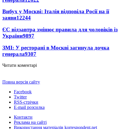
Вибух у Москві: Італія відповіла Росії на її
заяви
12244
ЄС відзавтра змінює правила для чоловіків із
України
9897
ЗМІ: У ресторані в Москві загинула дочка
генерала
9307
Читати коментарі
Повна версія сайту
Facebook
Twitter
RSS-стрічки
E-mail розсилка
Контакти
Реклама на сайті
Використання матеріалів korrespondent.net