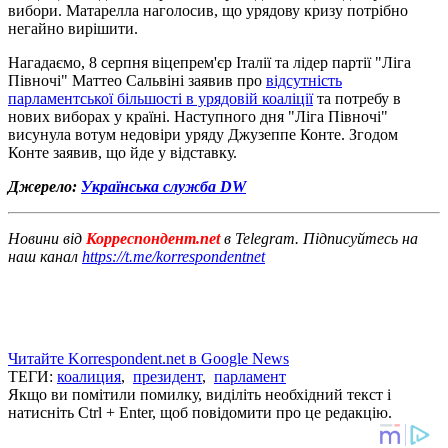
вибори. Матарелла наголосив, що урядову кризу потрібно
негайно вирішити.
Нагадаємо, 8 серпня віцепрем'єр Італії та лідер партії "Ліга
Півночі" Маттео Сальвіні заявив про
відсутність
парламентської більшості в урядовій коаліції
та потребу в
нових виборах у країні. Наступного дня "Ліга Півночі"
висунула вотум недовіри уряду Джузеппе Конте. Згодом
Конте заявив, що йде у відставку.
Джерело:
Українська служба DW
Новини від
Корреспондент.net
в Telegram. Підписуйтесь на
наш канал
https://t.me/korrespondentnet
Читайте Korrespondent.net в Google News
ТЕГИ:
коалиция
,
президент
,
парламент
Якщо ви помітили помилку, виділіть необхідний текст і
натисніть Ctrl + Enter, щоб повідомити про це редакцію.