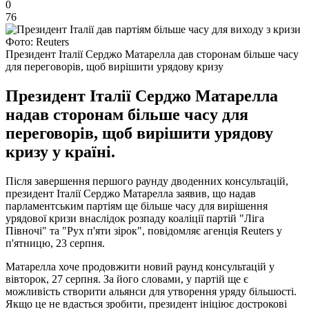
0
76
Фото: Reuters
Президент Італії Серджо Матарелла дав сторонам більше часу
для переговорів, щоб вирішити урядову кризу
Президент Італії Серджо Матарелла
надав сторонам більше часу для
переговорів, щоб вирішити урядову
кризу у країні.
Після завершення першого раунду дводенних консультацій,
президент Італії Серджо Матарелла заявив, що надав
парламентським партіям ще більше часу для вирішення
урядової кризи внаслідок розпаду коаліції партій "Ліга
Півночі" та "Рух п'яти зірок", повідомляє агенція Reuters у
п'ятницю, 23 серпня.
Матарелла хоче продовжити новий раунд консультацій у
вівторок, 27 серпня. За його словами, у партій ще є
можливість створити альянси для утворення уряду більшості.
Якщо це не вдасться зробити, президент ініціює дострокові