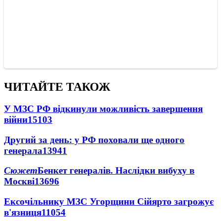
ЧИТАЙТЕ ТАКОЖ
У МЗС РФ відкинули можливість завершення
війни
15103
Другий за день: у РФ поховали ще одного
генерала
13941
Сюжет
Бенкет генералів. Наслідки вибуху в
Москві
13696
Ексочільнику МЗС Угорщини Сійярто загрожує
в'язниця
11054