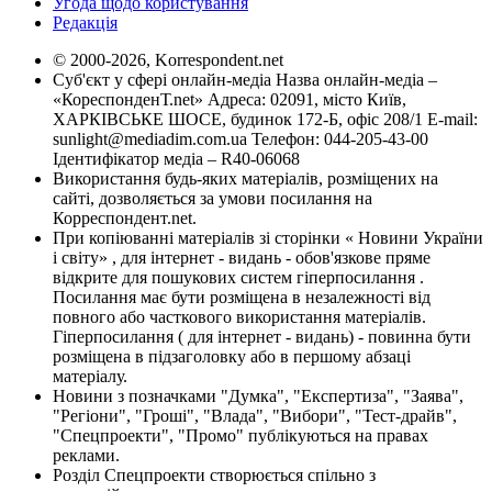
Угода щодо користування
Редакція
© 2000-2026, Korrespondent.net
Суб'єкт у сфері онлайн-медіа Назва онлайн-медіа –
«КореспонденТ.net» Адреса: 02091, місто Київ,
ХАРКІВСЬКЕ ШОСЕ, будинок 172-Б, офіс 208/1 E-mail:
sunlight@mediadim.com.ua
Телефон: 044-205-43-00
Ідентифікатор медіа – R40-06068
Використання будь-яких матеріалів, розміщених на
сайті, дозволяється за умови посилання на
Корреспондент.net.
При копіюванні матеріалів зі сторінки « Новини України
і світу» , для інтернет - видань - обов'язкове пряме
відкрите для пошукових систем гіперпосилання .
Посилання має бути розміщена в незалежності від
повного або часткового використання матеріалів.
Гіперпосилання ( для інтернет - видань) - повинна бути
розміщена в підзаголовку або в першому абзаці
матеріалу.
Новини з позначками "Думка", "Експертиза", "Заява",
"Регіони", "Гроші", "Влада", "Вибори", "Тест-драйв",
"Спецпроекти", "Промо" публікуються на правах
реклами.
Розділ Спецпроекти створюється спільно з