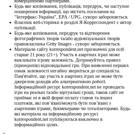
комерційними партнерами.
Будь яке копіювання, публікація, передрук, чи наступне
поширення інформації, що містить посилання на
"Інтерфакс-Україна", EPA / UPG, суворо забороняється.
Власник веб-сторінки в розділі Я-Корреспондент є автор
публікації.
Будь-яке копіювання, передрук та відтворення
фотографічних творів та/або аудіовізуальних творів
правовласника Getty Images - суворо забороняється.
Матеріали сайту korrespondent.net призначені для осіб
старше 21 року (21+). Участь в азартних іграх може
викликати ігрову залежність. Дотримуйтесь правил
(принципів) відповідальної гри. При виявленні перших
ознак залежності негайно зверніться до спеціаліста.
Пам'ятайте, що участь в азартних іграх не може бути
джерелом доходів або альтернативою роботі.
Інформаційний ресурс korrespondent.net не проводить
ігри на реальні та/або віртуальні гроші, також сайт не
приймає ні в якій формі оплату ставок та інших
платежів, які пов’язані/можуть бути пов’язані з
азартними іграми, букмекерами чи тоталізаторами. Будь-
які матеріали на інформаційному ресурсі
korrespondent.net публікуються виключно в
інформаційних цілях.