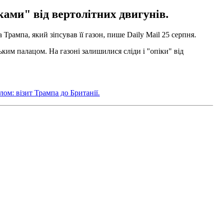
ками" від вертолітних двигунів.
рампа, який зіпсував її газон, пише Daily Mail 25 серпня.
ким палацом. На газоні залишилися сліди і "опіки" від
лом: візит Трампа до Британії.