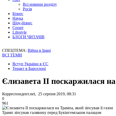
Всі новини розділу
Росія
Бізнес
Наука
Шоу-бізнес
Спорт
Lifestyle
БЛОГИ ЧИТАЧІВ
СПЕЦТЕМА:
Війна в Ірані
ВСІ ТЕМИ
Вступ України в ЄС
Теракт в Барселоні
Єлизавета II поскаржилася на 
Корреспондент.net, 25 серпня 2019, 08:31
0
961
Трамп зіпсував галявину перед Букінгемським палацом