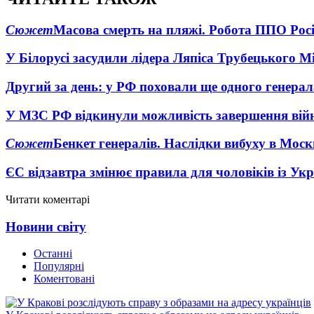
Сюжет
Масова смерть на пляжі. Робота ППО Росі
У Білорусі засудили лідера Ляпіса Трубецького М
Другий за день: у РФ поховали ще одного генерал
У МЗС РФ відкинули можливість завершення вій
Сюжет
Бенкет генералів. Наслідки вибуху в Моск
ЄС відзавтра змінює правила для чоловіків із Ук
Читати коментарі
Новини світу
Останні
Популярні
Коментовані