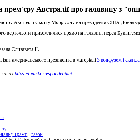
прем'єру Австралії про галявину з "опі
ністру Австралії Скотту Моррісону на президента США Дональда Т
ого вертольоти приземлилися прямо на галявині перед Букінгемсь
зала Єлизавета II.
візит американського президента в матеріалі
З конфузом і сканда
ш канал
https://t.me/korrespondentnet
.
ля
ллу
нальд Трамп
,
газон
ь Ctrl + Enter, щоб повідомити про це редакцію.