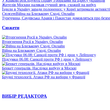
У Кракові розслідують справу з образами на адресу українців
Жителів Москви налякав гучний звук, схожий на вибух
Їздили в Україну заради полонених: у Кореї затримали активіст
Сюжет
Війна на Близькому Сході. Онлайн
Туреччина, Саудівська Аравія і Пакистан домовляться про безп
Сюжети
Вторгнення Росії в Україну. Онлайн
Війна на Близькому Сході. Онлайн
Підсумки 06.08: Санкції проти РФ і дрон у Лейпцигу
Бенкет генералів. Наслідки вибуху в Москві
Брудні технології. Атаки РФ на вибори у Франції
ВИБІР РЕДАКТОРА