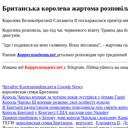
Британська королева жартома розповіла 
Королева Великобританії Єлизавета II поскаржилася прем'єр-мі
Королева розповіла, що під час червневого візиту Трампа два й
двигунів.
"Іди і подивися на мою галявину. Вона зіпсована", - жартома ска
Раніше
Корреспондент.net
детально розповідав про триденний 
Новини від
Корреспондент.net
у Telegram. Підписуйтесь на на
Читайте Korrespondent.net в Google News
королевская семья Британии
Король Чарльз вперше за чотири років зустрівся з дітьми Гаррі
Король Чарльз III вперше розкриє свої особисті доходи
В Британії радіостанція помилково повідомила про смерть коро
Король Британії у Конгресі США нагадав про Україну
Трампи прийняли у Білому домі короля Чарльза і королеву Камі
ТЕГИ:
королевская семья Британии
,
вертолет
,
Елизавета II
,
До
Якщо ви помітили помилку, виділіть необхідний текст і натисніт