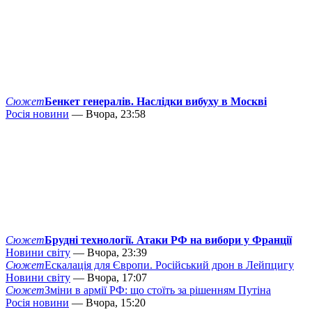
Сюжет
Бенкет генералів. Наслідки вибуху в Москві
Росія новини
— Вчора, 23:58
Сюжет
Брудні технології. Атаки РФ на вибори у Франції
Новини світу
— Вчора, 23:39
Сюжет
Ескалація для Європи. Російський дрон в Лейпцигу
Новини світу
— Вчора, 17:07
Сюжет
Зміни в армії РФ: що стоїть за рішенням Путіна
Росія новини
— Вчора, 15:20