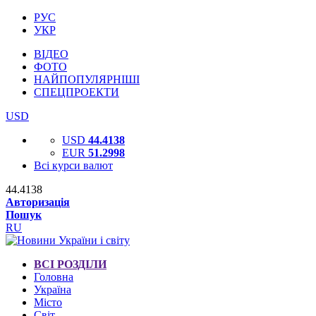
РУС
УКР
ВІДЕО
ФОТО
НАЙПОПУЛЯРНІШІ
СПЕЦПРОЕКТИ
USD
USD
44.4138
EUR
51.2998
Всі курси валют
44.4138
Авторизація
Пошук
RU
ВСІ РОЗДІЛИ
Головна
Україна
Місто
Світ