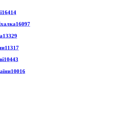
ї
16414
іхалка
16097
а
13329
ни
11317
ві
10443
раїни
10016