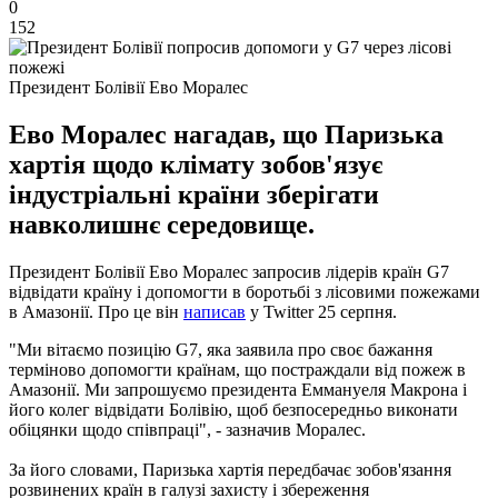
0
152
Президент Болівії Ево Моралес
Ево Моралес нагадав, що Паризька
хартія щодо клімату зобов'язує
індустріальні країни зберігати
навколишнє середовище.
Президент Болівії Ево Моралес запросив лідерів країн G7
відвідати країну і допомогти в боротьбі з лісовими пожежами
в Амазонії. Про це він
написав
у Twitter 25 серпня.
"Ми вітаємо позицію G7, яка заявила про своє бажання
терміново допомогти країнам, що постраждали від пожеж в
Амазонії. Ми запрошуємо президента Еммануеля Макрона і
його колег відвідати Болівію, щоб безпосередньо виконати
обіцянки щодо співпраці", - зазначив Моралес.
За його словами, Паризька хартія передбачає зобов'язання
розвинених країн в галузі захисту і збереження