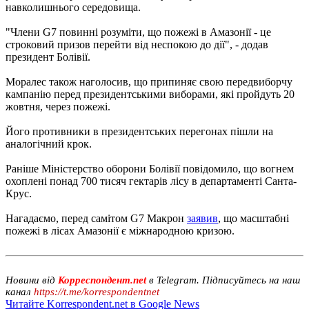
навколишнього середовища.
"Члени G7 повинні розуміти, що пожежі в Амазонії - це
строковий призов перейти від неспокою до дії", - додав
президент Болівії.
Моралес також наголосив, що припиняє свою передвиборчу
кампанію перед президентськими виборами, які пройдуть 20
жовтня, через пожежі.
Його противники в президентських перегонах пішли на
аналогічний крок.
Раніше Міністерство оборони Болівії повідомило, що вогнем
охоплені понад 700 тисяч гектарів лісу в департаменті Санта-
Крус.
Нагадаємо, перед самітом G7 Макрон
заявив
, що масштабні
пожежі в лісах Амазонії є міжнародною кризою.
Новини від
Корреспондент.net
в Telegram. Підписуйтесь на наш
канал
https://t.me/korrespondentnet
Читайте Korrespondent.net в Google News