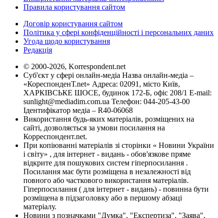
Правила користування сайтом
Договір користування сайтом
Політика у сфері конфіденційності і персональних даних
Угода щодо користування
Редакція
© 2000-2026, Korrespondent.net
Суб'єкт у сфері онлайн-медіа Назва онлайн-медіа –
«КореспонденТ.net» Адреса: 02091, місто Київ,
ХАРКІВСЬКЕ ШОСЕ, будинок 172-Б, офіс 208/1 E-mail:
sunlight@mediadim.com.ua
Телефон: 044-205-43-00
Ідентифікатор медіа – R40-06068
Використання будь-яких матеріалів, розміщених на
сайті, дозволяється за умови посилання на
Корреспондент.net.
При копіюванні матеріалів зі сторінки « Новини України
і світу» , для інтернет - видань - обов'язкове пряме
відкрите для пошукових систем гіперпосилання .
Посилання має бути розміщена в незалежності від
повного або часткового використання матеріалів.
Гіперпосилання ( для інтернет - видань) - повинна бути
розміщена в підзаголовку або в першому абзаці
матеріалу.
Новини з позначками "Думка", "Експертиза", "Заява",