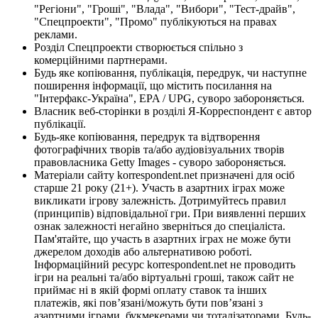
"Регіони", "Гроші", "Влада", "Вибори", "Тест-драйв",
"Спецпроекти", "Промо" публікуються на правах
реклами.
Розділ Спецпроекти створюється спільно з
комерційними партнерами.
Будь яке копіювання, публікація, передрук, чи наступне
поширення інформації, що містить посилання на
"Інтерфакс-Україна", EPA / UPG, суворо забороняється.
Власник веб-сторінки в розділі Я-Корреспондент є автор
публікації.
Будь-яке копіювання, передрук та відтворення
фотографічних творів та/або аудіовізуальних творів
правовласника Getty Images - суворо забороняється.
Матеріали сайту korrespondent.net призначені для осіб
старше 21 року (21+). Участь в азартних іграх може
викликати ігрову залежність. Дотримуйтесь правил
(принципів) відповідальної гри. При виявленні перших
ознак залежності негайно зверніться до спеціаліста.
Пам'ятайте, що участь в азартних іграх не може бути
джерелом доходів або альтернативою роботі.
Інформаційний ресурс korrespondent.net не проводить
ігри на реальні та/або віртуальні гроші, також сайт не
приймає ні в якій формі оплату ставок та інших
платежів, які пов’язані/можуть бути пов’язані з
азартними іграми, букмекерами чи тоталізаторами. Будь-