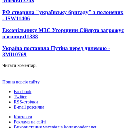
Москві
13748
РФ створила "українську бригаду" з полонених
- ISW
11406
Ексочільнику МЗС Угорщини Сійярто загрожує
в'язниця
11388
Україна поставила Путіна перед дилемою -
ЗМІ
10769
Читати коментарі
Повна версія сайту
Facebook
Twitter
RSS-стрічки
E-mail розсилка
Контакти
Реклама на сайті
Використання матеріалів korrespondent.net