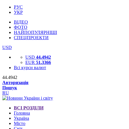
РУС
УКР
ВІДЕО
ФОТО
НАЙПОПУЛЯРНІШІ
СПЕЦПРОЕКТИ
USD
USD
44.4942
EUR
51.3366
Всі курси валют
44.4942
Авторизація
Пошук
RU
ВСІ РОЗДІЛИ
Головна
Україна
Місто
Світ