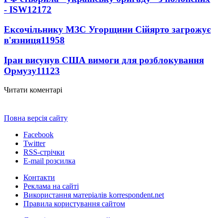
- ISW
12172
Ексочільнику МЗС Угорщини Сійярто загрожує
в'язниця
11958
Іран висунув США вимоги для розблокування
Ормузу
11123
Читати коментарі
Повна версія сайту
Facebook
Twitter
RSS-стрічки
E-mail розсилка
Контакти
Реклама на сайті
Використання матеріалів korrespondent.net
Правила користування сайтом