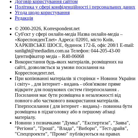
Договір користування сайтом
Політика у сфері конфіденційності і персональних даних
Угода щодо користування
Редакція
© 2000-2026, Korrespondent.net
Суб'єкт у сфері онлайн-медіа Назва онлайн-медіа –
«КореспонденТ.net» Адреса: 02091, місто Київ,
ХАРКІВСЬКЕ ШОСЕ, будинок 172-Б, офіс 208/1 E-mail:
sunlight@mediadim.com.ua
Телефон: 044-205-43-00
Ідентифікатор медіа – R40-06068
Використання будь-яких матеріалів, розміщених на
сайті, дозволяється за умови посилання на
Корреспондент.net.
При копіюванні матеріалів зі сторінки « Новини України
і світу» , для інтернет - видань - обов'язкове пряме
відкрите для пошукових систем гіперпосилання .
Посилання має бути розміщена в незалежності від
повного або часткового використання матеріалів.
Гіперпосилання ( для інтернет - видань) - повинна бути
розміщена в підзаголовку або в першому абзаці
матеріалу.
Новини з позначками "Думка", "Експертиза", "Заява",
"Регіони", "Гроші", "Влада", "Вибори", "Тест-драйв",
"Спецпроекти", "Промо" публікуються на правах