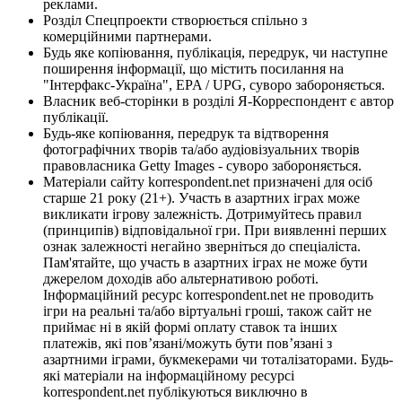
реклами.
Розділ Спецпроекти створюється спільно з
комерційними партнерами.
Будь яке копіювання, публікація, передрук, чи наступне
поширення інформації, що містить посилання на
"Інтерфакс-Україна", EPA / UPG, суворо забороняється.
Власник веб-сторінки в розділі Я-Корреспондент є автор
публікації.
Будь-яке копіювання, передрук та відтворення
фотографічних творів та/або аудіовізуальних творів
правовласника Getty Images - суворо забороняється.
Матеріали сайту korrespondent.net призначені для осіб
старше 21 року (21+). Участь в азартних іграх може
викликати ігрову залежність. Дотримуйтесь правил
(принципів) відповідальної гри. При виявленні перших
ознак залежності негайно зверніться до спеціаліста.
Пам'ятайте, що участь в азартних іграх не може бути
джерелом доходів або альтернативою роботі.
Інформаційний ресурс korrespondent.net не проводить
ігри на реальні та/або віртуальні гроші, також сайт не
приймає ні в якій формі оплату ставок та інших
платежів, які пов’язані/можуть бути пов’язані з
азартними іграми, букмекерами чи тоталізаторами. Будь-
які матеріали на інформаційному ресурсі
korrespondent.net публікуються виключно в