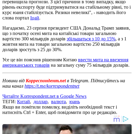
перевищила прогнози. З цієї причини в тому випадку, якщо
рівень експорту буде підтримуватися на стабільному рівні, то і
курс юаня стабілізується. Ризики невеликі", - наводить його
слова портал
Іцай
.
Нагадаємо, 23 серпня президент США Дональд Трамп заявив,
що з початку осені мита на китайські товари загальною
вартістю 300 мільярдів доларів
збільшаться з 10 до 15%
, а з 1
жовтня мита на товари загальною вартістю 250 мільярдів
доларів зростуть з 25 до 30%.
Усе це він пояснив рішенням Китаю
ввести мита на ввезення
американських товарів
на загальну суму 75 мільярдів доларів.
Новини від
Корреспондент.net
в Telegram. Підписуйтесь на
наш канал
https://t.me/korrespondentnet
Читайте Korrespondent.net в Google News
ТЕГИ:
Китай
,
доллар
,
валюта
,
юань
Якщо ви помітили помилку, виділіть необхідний текст і
натисніть Ctrl + Enter, щоб повідомити про це редакцію.