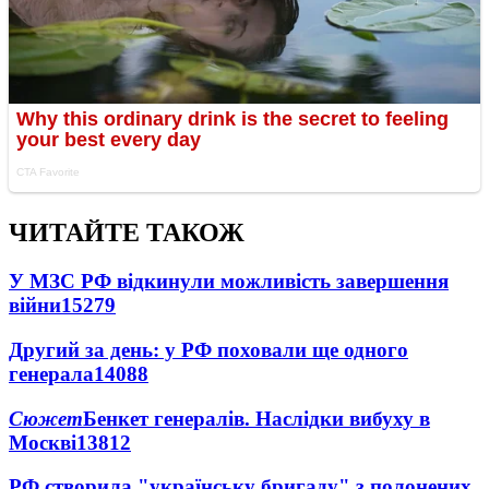
ЧИТАЙТЕ ТАКОЖ
У МЗС РФ відкинули можливість завершення
війни
15279
Другий за день: у РФ поховали ще одного
генерала
14088
Сюжет
Бенкет генералів. Наслідки вибуху в
Москві
13812
РФ створила "українську бригаду" з полонених